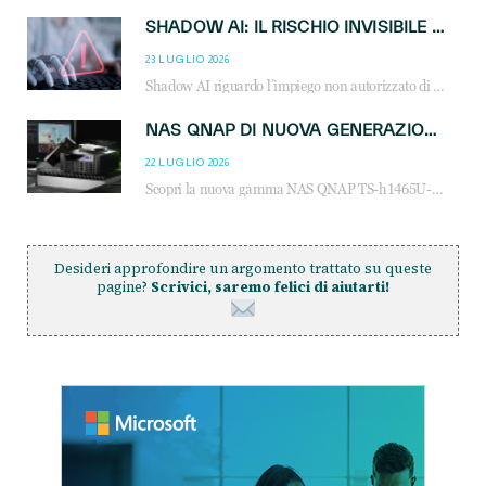
SHADOW AI: IL RISCHIO INVISIBILE CHE LE AZIENDE POSSONO GOVERNARE
23 LUGLIO 2026
Shadow AI riguardo l’impiego non autorizzato di sistemi AI all’interno dell’azienda. E’ una pratica che si diffonde a partire dai dipendenti fino ai dirigenti e mette a repentaglio la cybersecurity, con costi più elevati per le organizzazioni. Due recenti report illustrano il fenomeno e forniscono dati in merito
NAS QNAP DI NUOVA GENERAZIONE: PIÙ PRESTAZIONI, SCALABILITÀ E PROTEZIONE DEI DATI PER LE INFRASTRUTTURE IT MODERNE
22 LUGLIO 2026
Scopri la nuova gamma NAS QNAP TS-h1465U-RP, TS-h1065eU e TS-h665U: storage aziendale con ZFS, DDR5, E1.S NVMe e connettività 2.5GbE per backup, virtualizzazione e cybersecurity.
Desideri approfondire un argomento trattato su queste
pagine?
Scrivici, saremo felici di aiutarti!