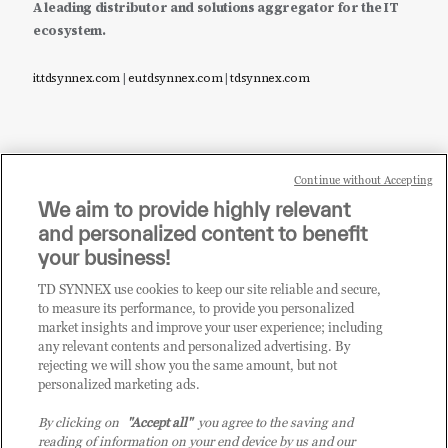
A leading distributor and solutions aggregator for the IT
ecosystem.
it.tdsynnex.com
|
eu.tdsynnex.com
|
tdsynnex.com
Continue without Accepting
Sei un rivenditore di tecnologia e desideri acquistare
We aim to provide highly relevant
i prodotti o le soluzioni trattate sul blog?
and personalized content to benefit
CLICCA QUI E DIVENTA
your business!
CLIENTE TD SYNNEX
TD SYNNEX use cookies to keep our site reliable and secure,
to measure its performance, to provide you personalized
market insights and improve your user experience; including
any relevant contents and personalized advertising. By
rejecting we will show you the same amount, but not
personalized marketing ads.
By clicking on
"Accept all"
you agree to the saving and
reading of information on your end device by us and our