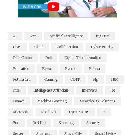
AI
App
Artificial Intelligence
Big Data
Cisco
Cloud
Collaboration
Cybersecurity
Data Center
Dell
Digital Transformation
Education
Epson
Evento
Futura
Futura City
Gaming
GDPR
Hp
IBM
Intel
Intelligenza Artificiale
Intervista
Iot
Lenovo
Machine Learning
Maverick Av Solutions
Microsoft
Notebook
Open Source
Pc
Pmi
Red Hat
Samsung
Security
Server
Sicurezza
Smart City
Smart Living