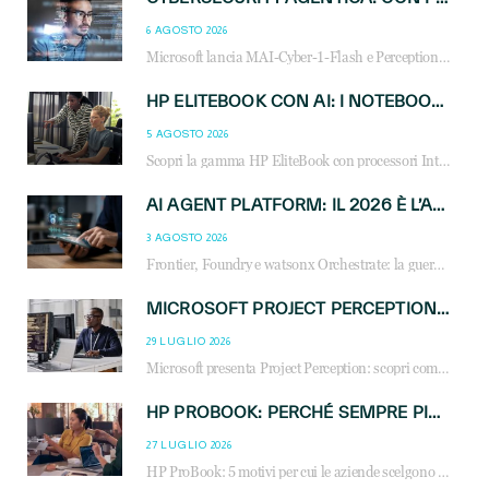
6 AGOSTO 2026
Microsoft lancia MAI-Cyber-1-Flash e Perception: cybersecurity agentica in preview dal 3 novembre. Cosa cambia per MSP, system integrator e reseller.
HP ELITEBOOK CON AI: I NOTEBOOK BUSINESS INTELLIGENTI CHE TRASFORMANO PRODUTTIVITÀ, SICUREZZA E LAVORO IBRIDO
5 AGOSTO 2026
Scopri la gamma HP EliteBook con processori Intel® Core™ Ultra e AMD Ryzen™ AI. Notebook business progettati per aumentare la produttività, migliorare la collaborazione e garantire sicurezza avanzata in ufficio e in mobilità.
AI AGENT PLATFORM: IL 2026 È L’ANNO DEL «SISTEMA OPERATIVO» PER GLI AGENTI AZIENDALI
3 AGOSTO 2026
Frontier, Foundry e watsonx Orchestrate: la guerra delle piattaforme AI agent ridisegna il mercato IT. Cosa cambia per reseller, MSP e system integrator.
MICROSOFT PROJECT PERCEPTION: COME GLI AGENTI AI CAMBIERANNO SOC, CYBERSECURITY E SERVIZI MSP
29 LUGLIO 2026
Microsoft presenta Project Perception: scopri come gli agenti AI possono trasformare cybersecurity, SOC e servizi gestiti degli MSP.
HP PROBOOK: PERCHÉ SEMPRE PIÙ AZIENDE SCELGONO NOTEBOOK PROGETTATI PER IL LAVORO MODERNO
27 LUGLIO 2026
HP ProBook: 5 motivi per cui le aziende scelgono i notebook business HP per migliorare produttività, sicurezza e gestione dell’AI.