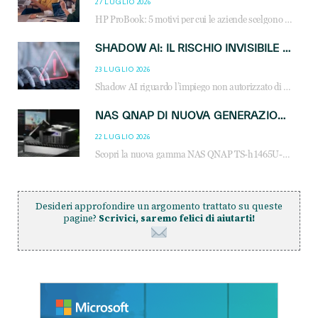
27 LUGLIO 2026
HP ProBook: 5 motivi per cui le aziende scelgono i notebook business HP per migliorare produttività, sicurezza e gestione dell’AI.
SHADOW AI: IL RISCHIO INVISIBILE CHE LE AZIENDE POSSONO GOVERNARE
23 LUGLIO 2026
Shadow AI riguardo l’impiego non autorizzato di sistemi AI all’interno dell’azienda. E’ una pratica che si diffonde a partire dai dipendenti fino ai dirigenti e mette a repentaglio la cybersecurity, con costi più elevati per le organizzazioni. Due recenti report illustrano il fenomeno e forniscono dati in merito
NAS QNAP DI NUOVA GENERAZIONE: PIÙ PRESTAZIONI, SCALABILITÀ E PROTEZIONE DEI DATI PER LE INFRASTRUTTURE IT MODERNE
22 LUGLIO 2026
Scopri la nuova gamma NAS QNAP TS-h1465U-RP, TS-h1065eU e TS-h665U: storage aziendale con ZFS, DDR5, E1.S NVMe e connettività 2.5GbE per backup, virtualizzazione e cybersecurity.
Desideri approfondire un argomento trattato su queste
pagine?
Scrivici, saremo felici di aiutarti!