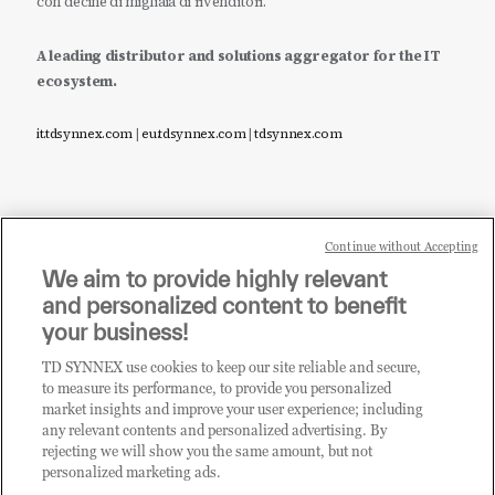
con decine di migliaia di rivenditori.
A leading distributor and solutions aggregator for the IT
ecosystem.
it.tdsynnex.com
|
eu.tdsynnex.com
|
tdsynnex.com
Continue without Accepting
Sei un rivenditore di tecnologia e desideri acquistare
We aim to provide highly relevant
i prodotti o le soluzioni trattate sul blog?
and personalized content to benefit
CLICCA QUI E DIVENTA
your business!
CLIENTE TD SYNNEX
TD SYNNEX use cookies to keep our site reliable and secure,
to measure its performance, to provide you personalized
market insights and improve your user experience; including
any relevant contents and personalized advertising. By
rejecting we will show you the same amount, but not
personalized marketing ads.