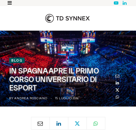
Y
L
o
i
u
n
T
k
u
e
b
d
e
I
n
BLOG
IN SPAGNA APRE IL PRIMO
CORSO UNIVERSITARIO DI
ESPORT
BY
ANDREA ROSCIANO
15 LUGLIO 2016