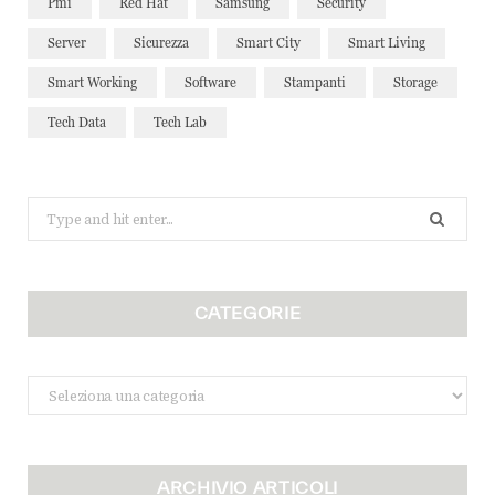
Pmi
Red Hat
Samsung
Security
Server
Sicurezza
Smart City
Smart Living
Smart Working
Software
Stampanti
Storage
Tech Data
Tech Lab
Search
for:
CATEGORIE
Categorie
ARCHIVIO ARTICOLI