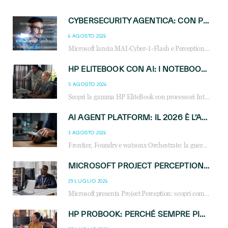
CYBERSECURITY AGENTICA: CON PERCEPTION E MAI-CYBER-1-FLASH MICROSOFT APRE NUOVI SERVIZI PER IL CANALE
6 AGOSTO 2026
Microsoft lancia MAI-Cyber-1-Flash e Perception: cybersecurity agentica in preview dal 3 novembre. Cosa cambia per MSP, system integrator e reseller.
HP ELITEBOOK CON AI: I NOTEBOOK BUSINESS INTELLIGENTI CHE TRASFORMANO PRODUTTIVITÀ, SICUREZZA E LAVORO IBRIDO
5 AGOSTO 2026
Scopri la gamma HP EliteBook con processori Intel® Core™ Ultra e AMD Ryzen™ AI. Notebook business progettati per aumentare la produttività, migliorare la collaborazione e garantire sicurezza avanzata in ufficio e in mobilità.
AI AGENT PLATFORM: IL 2026 È L’ANNO DEL «SISTEMA OPERATIVO» PER GLI AGENTI AZIENDALI
3 AGOSTO 2026
Frontier, Foundry e watsonx Orchestrate: la guerra delle piattaforme AI agent ridisegna il mercato IT. Cosa cambia per reseller, MSP e system integrator.
MICROSOFT PROJECT PERCEPTION: COME GLI AGENTI AI CAMBIERANNO SOC, CYBERSECURITY E SERVIZI MSP
29 LUGLIO 2026
Microsoft presenta Project Perception: scopri come gli agenti AI possono trasformare cybersecurity, SOC e servizi gestiti degli MSP.
HP PROBOOK: PERCHÉ SEMPRE PIÙ AZIENDE SCELGONO NOTEBOOK PROGETTATI PER IL LAVORO MODERNO