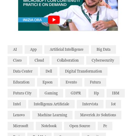
AI
App
Artificial Intelligence
Big Data
Cisco
Cloud
Collaboration
Cybersecurity
Data Center
Dell
Digital Transformation
Education
Epson
Evento
Futura
Futura City
Gaming
GDPR
Hp
IBM
Intel
Intelligenza Artificiale
Intervista
Iot
Lenovo
Machine Learning
Maverick Av Solutions
Microsoft
Notebook
Open Source
Pc