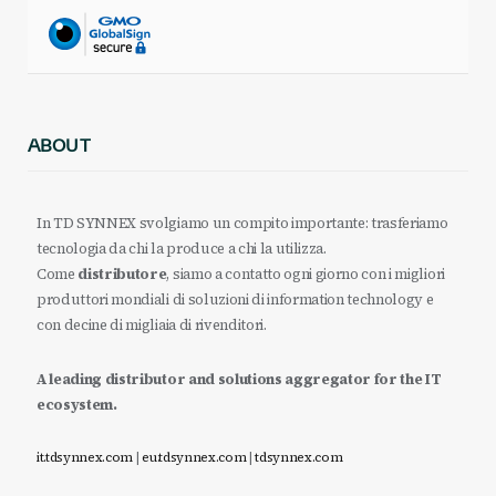
ABOUT
In TD SYNNEX svolgiamo un compito importante: trasferiamo
tecnologia da chi la produce a chi la utilizza.
Come
distributore
, siamo a contatto ogni giorno con i migliori
produttori mondiali di soluzioni di information technology e
con decine di migliaia di rivenditori.
A leading distributor and solutions aggregator for the IT
ecosystem.
it.tdsynnex.com
|
eu.tdsynnex.com
|
tdsynnex.com