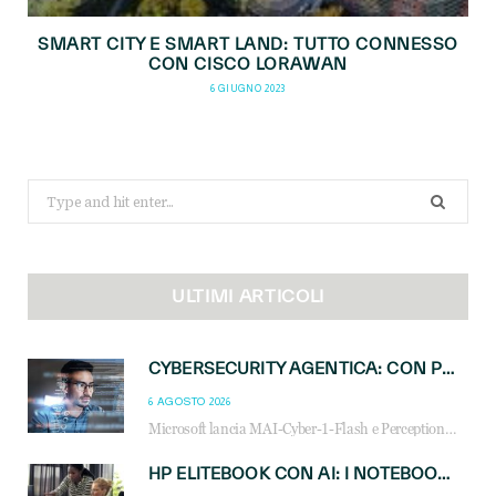
SMART CITY E SMART LAND: TUTTO CONNESSO
CON CISCO LORAWAN
6 GIUGNO 2023
Search
for:
ULTIMI ARTICOLI
CYBERSECURITY AGENTICA: CON PERCEPTION E MAI-CYBER-1-FLASH MICROSOFT APRE NUOVI SERVIZI PER IL CANALE
6 AGOSTO 2026
Microsoft lancia MAI-Cyber-1-Flash e Perception: cybersecurity agentica in preview dal 3 novembre. Cosa cambia per MSP, system integrator e reseller.
HP ELITEBOOK CON AI: I NOTEBOOK BUSINESS INTELLIGENTI CHE TRASFORMANO PRODUTTIVITÀ, SICUREZZA E LAVORO IBRIDO