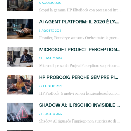
5 AGOSTO 2026
Scopri la gamma HP EliteBook con processori Intel® Core™ Ultra e AMD Ryzen™ AI. Notebook business progettati per aumentare la produttività, migliorare la collaborazione e garantire sicurezza avanzata in ufficio e in mobilità.
AI AGENT PLATFORM: IL 2026 È L’ANNO DEL «SISTEMA OPERATIVO» PER GLI AGENTI AZIENDALI
3 AGOSTO 2026
Frontier, Foundry e watsonx Orchestrate: la guerra delle piattaforme AI agent ridisegna il mercato IT. Cosa cambia per reseller, MSP e system integrator.
MICROSOFT PROJECT PERCEPTION: COME GLI AGENTI AI CAMBIERANNO SOC, CYBERSECURITY E SERVIZI MSP
29 LUGLIO 2026
Microsoft presenta Project Perception: scopri come gli agenti AI possono trasformare cybersecurity, SOC e servizi gestiti degli MSP.
HP PROBOOK: PERCHÉ SEMPRE PIÙ AZIENDE SCELGONO NOTEBOOK PROGETTATI PER IL LAVORO MODERNO
27 LUGLIO 2026
HP ProBook: 5 motivi per cui le aziende scelgono i notebook business HP per migliorare produttività, sicurezza e gestione dell’AI.
SHADOW AI: IL RISCHIO INVISIBILE CHE LE AZIENDE POSSONO GOVERNARE
23 LUGLIO 2026
Shadow AI riguardo l’impiego non autorizzato di sistemi AI all’interno dell’azienda. E’ una pratica che si diffonde a partire dai dipendenti fino ai dirigenti e mette a repentaglio la cybersecurity, con costi più elevati per le organizzazioni. Due recenti report illustrano il fenomeno e forniscono dati in merito