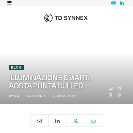
Y
L
o
i
u
n
T
k
u
e
b
d
e
I
n
BLOG
ILLUMINAZIONE SMART:
AOSTA PUNTA SUI LED
BY
MARELLA D'AVINO
17 MAGGIO 2017