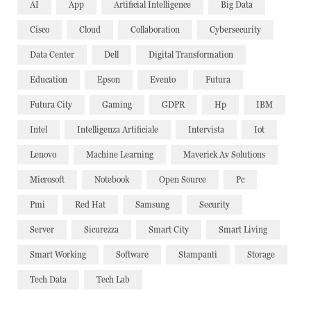
AI
App
Artificial Intelligence
Big Data
Cisco
Cloud
Collaboration
Cybersecurity
Data Center
Dell
Digital Transformation
Education
Epson
Evento
Futura
Futura City
Gaming
GDPR
Hp
IBM
Intel
Intelligenza Artificiale
Intervista
Iot
Lenovo
Machine Learning
Maverick Av Solutions
Microsoft
Notebook
Open Source
Pc
Pmi
Red Hat
Samsung
Security
Server
Sicurezza
Smart City
Smart Living
Smart Working
Software
Stampanti
Storage
Tech Data
Tech Lab