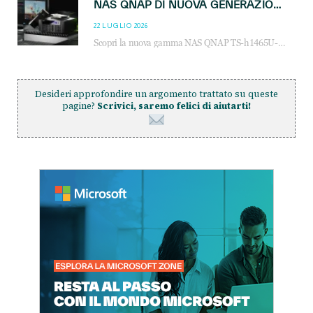
NAS QNAP DI NUOVA GENERAZIONE: PIÙ PRESTAZIONI, SCALABILITÀ E PROTEZIONE DEI DATI PER LE INFRASTRUTTURE IT MODERNE
22 LUGLIO 2026
Scopri la nuova gamma NAS QNAP TS-h1465U-RP, TS-h1065eU e TS-h665U: storage aziendale con ZFS, DDR5, E1.S NVMe e connettività 2.5GbE per backup, virtualizzazione e cybersecurity.
Desideri approfondire un argomento trattato su queste
pagine?
Scrivici, saremo felici di aiutarti!