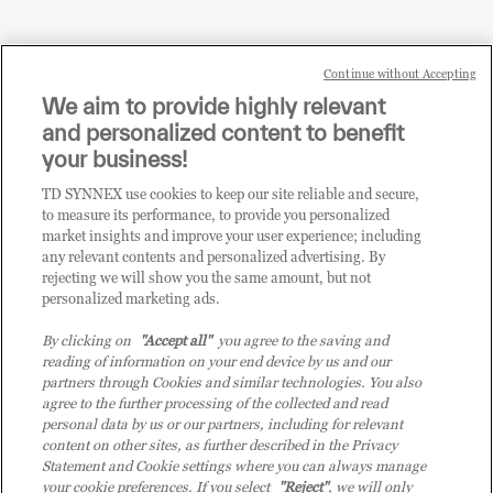
Continue without Accepting
Sei un rivenditore di tecnologia e desideri acquistare
We aim to provide highly relevant
i prodotti o le soluzioni trattate sul blog?
and personalized content to benefit
CLICCA QUI E DIVENTA
your business!
CLIENTE TD SYNNEX
TD SYNNEX use cookies to keep our site reliable and secure,
to measure its performance, to provide you personalized
market insights and improve your user experience; including
any relevant contents and personalized advertising. By
rejecting we will show you the same amount, but not
personalized marketing ads.
By clicking on
"Accept all"
you agree to the saving and
reading of information on your end device by us and our
partners through Cookies and similar technologies. You also
agree to the further processing of the collected and read
personal data by us or our partners, including for relevant
content on other sites, as further described in the Privacy
Statement and Cookie settings where you can always manage
your cookie preferences. If you select
"Reject"
, we will only