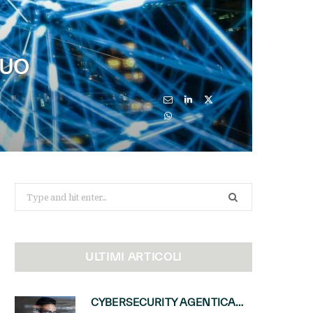
SUO
Search
for:
ULTIMI ARTICOLI
CYBERSECURITY AGENTICA: CON PERCEPTION E MAI-CYBER-1-FLASH MICROSOFT APRE NUOVI SERVIZI PER IL CANALE