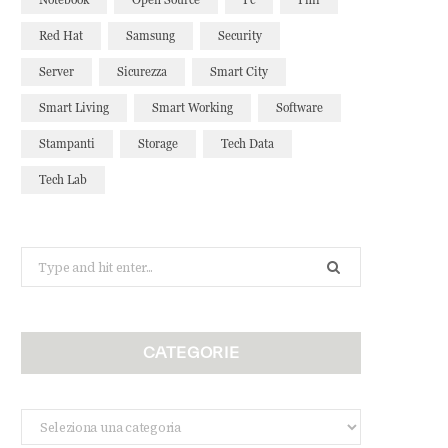
Red Hat
Samsung
Security
Server
Sicurezza
Smart City
Smart Living
Smart Working
Software
Stampanti
Storage
Tech Data
Tech Lab
Search
for:
CATEGORIE
Categorie