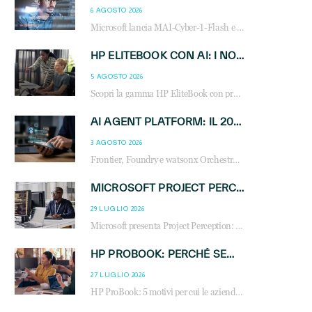
6 AGOSTO 2026
Microsoft lancia MAI-Cyber-1-Flash e Perception: cybersecurity agentica in preview dal 3 novembre. Cosa cambia per MSP, system integrator e reseller.
HP ELITEBOOK CON AI: I NOTEBOOK BUSINESS INTELLIGENTI CHE TRASFORMANO PRODUTTIVITÀ, SICUREZZA E LAVORO IBRIDO
5 AGOSTO 2026
Scopri la gamma HP EliteBook con processori Intel® Core™ Ultra e AMD Ryzen™ AI. Notebook business progettati per aumentare la produttività, migliorare la collaborazione e garantire sicurezza avanzata in ufficio e in mobilità.
AI AGENT PLATFORM: IL 2026 È L’ANNO DEL «SISTEMA OPERATIVO» PER GLI AGENTI AZIENDALI
3 AGOSTO 2026
Frontier, Foundry e watsonx Orchestrate: la guerra delle piattaforme AI agent ridisegna il mercato IT. Cosa cambia per reseller, MSP e system integrator.
MICROSOFT PROJECT PERCEPTION: COME GLI AGENTI AI CAMBIERANNO SOC, CYBERSECURITY E SERVIZI MSP
29 LUGLIO 2026
Microsoft presenta Project Perception: scopri come gli agenti AI possono trasformare cybersecurity, SOC e servizi gestiti degli MSP.
HP PROBOOK: PERCHÉ SEMPRE PIÙ AZIENDE SCELGONO NOTEBOOK PROGETTATI PER IL LAVORO MODERNO
27 LUGLIO 2026
HP ProBook: 5 motivi per cui le aziende scelgono i notebook business HP per migliorare produttività, sicurezza e gestione dell’AI.