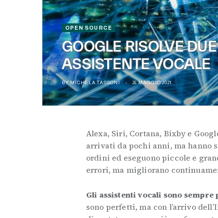
OPEN SOURCE
GOOGLE RISOLVE DUE
ASSISTENTE VOCALE
BY
MICHELA TASSONI
26 MAGGIO 2021
Alexa, Siri, Cortana, Bixby e Googl
arrivati da pochi anni, ma hanno s
ordini ed eseguono piccole e gran
errori, ma migliorano continuame
Gli assistenti vocali sono sempre p
sono perfetti, ma con l’arrivo dell’I