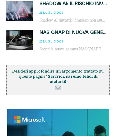
SHADOW AI: IL RISCHIO INVISIBILE CHE LE AZIENDE POSSONO GOVERNARE
23 LUGLIO 2026
Shadow AI riguardo l’impiego non autorizzato di sistemi AI all’interno dell’azienda. E’ una pratica che si diffonde a partire dai dipendenti fino ai dirigenti e mette a repentaglio la cybersecurity, con costi più elevati per le organizzazioni. Due recenti report illustrano il fenomeno e forniscono dati in merito
NAS QNAP DI NUOVA GENERAZIONE: PIÙ PRESTAZIONI, SCALABILITÀ E PROTEZIONE DEI DATI PER LE INFRASTRUTTURE IT MODERNE
22 LUGLIO 2026
Scopri la nuova gamma NAS QNAP TS-h1465U-RP, TS-h1065eU e TS-h665U: storage aziendale con ZFS, DDR5, E1.S NVMe e connettività 2.5GbE per backup, virtualizzazione e cybersecurity.
Desideri approfondire un argomento trattato su
queste pagine?
Scrivici, saremo felici di
aiutarti!