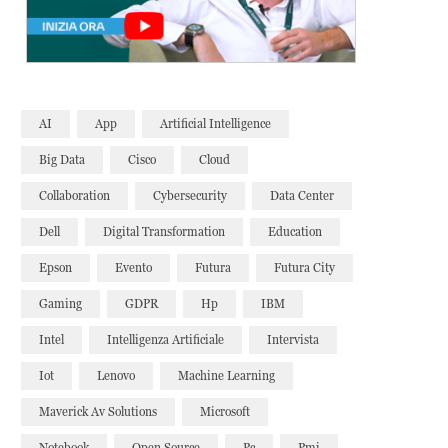
AI
App
Artificial Intelligence
Big Data
Cisco
Cloud
Collaboration
Cybersecurity
Data Center
Dell
Digital Transformation
Education
Epson
Evento
Futura
Futura City
Gaming
GDPR
Hp
IBM
Intel
Intelligenza Artificiale
Intervista
Iot
Lenovo
Machine Learning
Maverick Av Solutions
Microsoft
Notebook
Open Source
Pc
Pmi