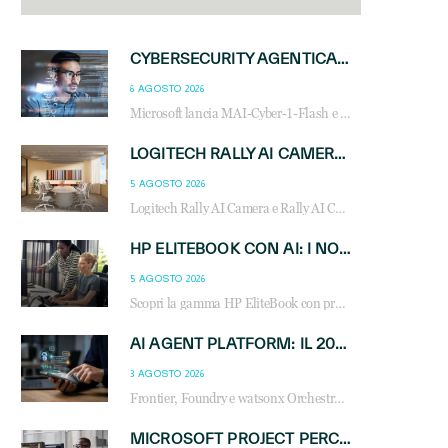
CYBERSECURITY AGENTICA: CON PERCEPTION E MAI-CYBER-1-FLASH MICROSOFT APRE NUOVI SERVIZI PER IL CANALE
6 AGOSTO 2026
Microsoft lancia MAI-Cyber-1-Flash e Perception: cybersecurity agentica in preview dal 3 novembre. Cosa cambia per MSP, system integrator e reseller.
LOGITECH RALLY AI CAMERA: L’INTELLIGENZA ARTIFICIALE ENTRA NELLE SALE RIUNIONI DI NUOVA GENERAZIONE
5 AGOSTO 2026
Logitech Rally AI Camera e Rally AI Camera Pro trasformano gli spazi di collaborazione con AI, inquadratura intelligente, multi-camera e gestione avanzata dei meeting ibridi.
HP ELITEBOOK CON AI: I NOTEBOOK BUSINESS INTELLIGENTI CHE TRASFORMANO PRODUTTIVITÀ, SICUREZZA E LAVORO IBRIDO
5 AGOSTO 2026
Scopri la gamma HP EliteBook con processori Intel® Core™ Ultra e AMD Ryzen™ AI. Notebook business progettati per aumentare la produttività, migliorare la collaborazione e garantire sicurezza avanzata in ufficio e in mobilità.
AI AGENT PLATFORM: IL 2026 È L’ANNO DEL «SISTEMA OPERATIVO» PER GLI AGENTI AZIENDALI
3 AGOSTO 2026
Frontier, Foundry e watsonx Orchestrate: la guerra delle piattaforme AI agent ridisegna il mercato IT. Cosa cambia per reseller, MSP e system integrator.
MICROSOFT PROJECT PERCEPTION: COME GLI AGENTI AI CAMBIERANNO SOC, CYBERSECURITY E SERVIZI MSP