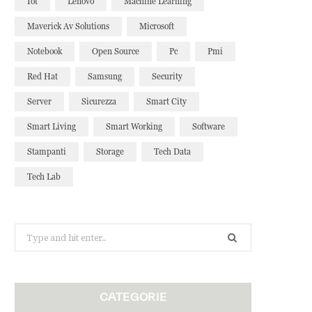
Iot
Lenovo
Machine Learning
Maverick Av Solutions
Microsoft
Notebook
Open Source
Pc
Pmi
Red Hat
Samsung
Security
Server
Sicurezza
Smart City
Smart Living
Smart Working
Software
Stampanti
Storage
Tech Data
Tech Lab
Search
for:
CATEGORIE