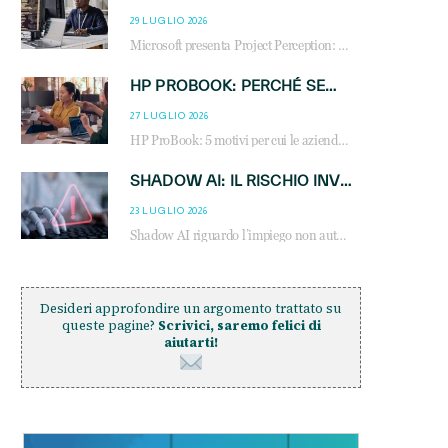
29 LUGLIO 2026
Microsoft presenta Project Perception: scopri come gli agenti AI possono trasformare cybersecurity, SOC e servizi gestiti degli MSP.
HP PROBOOK: PERCHÉ SEMPRE PIÙ AZIENDE SCELGONO NOTEBOOK PROGETTATI PER IL LAVORO MODERNO
27 LUGLIO 2026
HP ProBook: 5 motivi per cui le aziende scelgono i notebook business HP per migliorare produttività, sicurezza e gestione dell’AI.
SHADOW AI: IL RISCHIO INVISIBILE CHE LE AZIENDE POSSONO GOVERNARE
23 LUGLIO 2026
Shadow AI riguardo l’impiego non autorizzato di sistemi AI all’interno dell’azienda. E’ una pratica che si diffonde a partire dai dipendenti fino ai dirigenti e mette a repentaglio la cybersecurity, con costi più elevati per le organizzazioni. Due recenti report illustrano il fenomeno e forniscono dati in merito
Desideri approfondire un argomento trattato su
queste pagine?
Scrivici, saremo felici di
aiutarti!