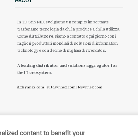
ABOUT
In TD SYNNEX svolgiamo un compito importante:
trasferiamo tecnologia da chi la produce a chi la utilizza.
Come
distributore
, siamo a contatto ogni giorno con i
migliori produttori mondiali di soluzioni di information
technology e con decine di migliaia di rivenditori.
A leading distributor and solutions aggregator for
the IT ecosystem.
it.tdsynnex.com
|
eu.tdsynnex.com
|
tdsynnex.com
alized content to benefit your