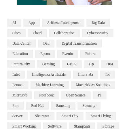
AI
App
Artificial Intelligence
Big Data
Cisco
Cloud
Collaboration
Cybersecurity
Data Center
Dell
Digital Transformation
Education
Epson
Evento
Futura
Futura City
Gaming
GDPR
Hp
IBM
Intel
Intelligenza Artificiale
Intervista
Iot
Lenovo
Machine Learning
Maverick Av Solutions
Microsoft
Notebook
Open Source
Pc
Pmi
Red Hat
Samsung
Security
Server
Sicurezza
Smart City
Smart Living
Smart Working
Software
Stampanti
Storage