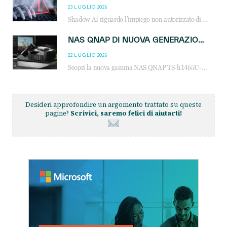
23 LUGLIO 2026
Shadow AI riguardo l’impiego non autorizzato di sistemi AI all’interno dell’azienda. E’ una pratica che si diffonde a partire dai dipendenti fino ai dirigenti e mette a repentaglio la cybersecurity, con costi più elevati per le organizzazioni. Due recenti report illustrano il fenomeno e forniscono dati in merito
NAS QNAP DI NUOVA GENERAZIONE: PIÙ PRESTAZIONI, SCALABILITÀ E PROTEZIONE DEI DATI PER LE INFRASTRUTTURE IT MODERNE
22 LUGLIO 2026
Scopri la nuova gamma NAS QNAP TS-h1465U-RP, TS-h1065eU e TS-h665U: storage aziendale con ZFS, DDR5, E1.S NVMe e connettività 2.5GbE per backup, virtualizzazione e cybersecurity.
Desideri approfondire un argomento trattato su queste
pagine?
Scrivici, saremo felici di aiutarti!