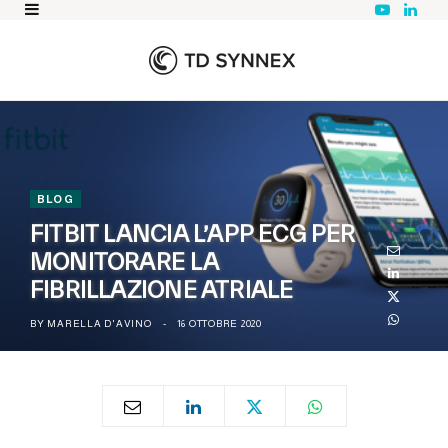
Y
L
o
i
u
n
T
k
u
e
b
d
e
I
n
BLOG
FITBIT LANCIA L’APP ECG PER
MONITORARE LA
FIBRILLAZIONE ATRIALE
BY
MARELLA D'AVINO
16 OTTOBRE 2020