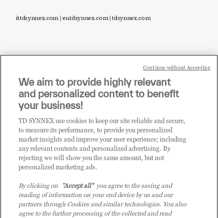
it.tdsynnex.com
|
eu.tdsynnex.com
|
tdsynnex.com
Continue without Accepting
Sei un rivenditore di tecnologia e desideri acquistare
We aim to provide highly relevant
i prodotti o le soluzioni trattate sul blog?
and personalized content to benefit
CLICCA QUI E DIVENTA
your business!
CLIENTE TD SYNNEX
TD SYNNEX use cookies to keep our site reliable and secure,
to measure its performance, to provide you personalized
market insights and improve your user experience; including
any relevant contents and personalized advertising. By
rejecting we will show you the same amount, but not
personalized marketing ads.
By clicking on
"Accept all"
you agree to the saving and
reading of information on your end device by us and our
partners through Cookies and similar technologies. You also
agree to the further processing of the collected and read