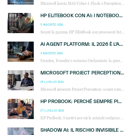
Microsoft lancia MAI-Cyber-1-Flash e Perception: cybersecurity agentica in preview dal 3 novembre. Cosa cambia per MSP, system integrator e reseller.
HP ELITEBOOK CON AI: I NOTEBOOK BUSINESS INTELLIGENTI CHE TRASFORMANO PRODUTTIVITÀ, SICUREZZA E LAVORO IBRIDO
5 AGOSTO 2026
Scopri la gamma HP EliteBook con processori Intel® Core™ Ultra e AMD Ryzen™ AI. Notebook business progettati per aumentare la produttività, migliorare la collaborazione e garantire sicurezza avanzata in ufficio e in mobilità.
AI AGENT PLATFORM: IL 2026 È L’ANNO DEL «SISTEMA OPERATIVO» PER GLI AGENTI AZIENDALI
3 AGOSTO 2026
Frontier, Foundry e watsonx Orchestrate: la guerra delle piattaforme AI agent ridisegna il mercato IT. Cosa cambia per reseller, MSP e system integrator.
MICROSOFT PROJECT PERCEPTION: COME GLI AGENTI AI CAMBIERANNO SOC, CYBERSECURITY E SERVIZI MSP
29 LUGLIO 2026
Microsoft presenta Project Perception: scopri come gli agenti AI possono trasformare cybersecurity, SOC e servizi gestiti degli MSP.
HP PROBOOK: PERCHÉ SEMPRE PIÙ AZIENDE SCELGONO NOTEBOOK PROGETTATI PER IL LAVORO MODERNO
27 LUGLIO 2026
HP ProBook: 5 motivi per cui le aziende scelgono i notebook business HP per migliorare produttività, sicurezza e gestione dell’AI.
SHADOW AI: IL RISCHIO INVISIBILE CHE LE AZIENDE POSSONO GOVERNARE