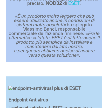
preciso:
NOD32
di
ESET
.
«È
un prodotto molto leggero che può
essere utilizzato anche in condizioni di
sistemi molto obsoleti»
ha spiegato
Massimo Banci, responsabile
commerciale dell’azienda riminese.
«
Fra le
alternative valutate, ESET è di fatto anche il
prodotto più semplice da installare e
manutenere dal lato nostro,
e per questo abbiamo deciso di andare
verso questa soluzione».
I plus di ESET
Endpoint Antivirus
L’
endpoint antivirus
di
ESET
rappresenta un