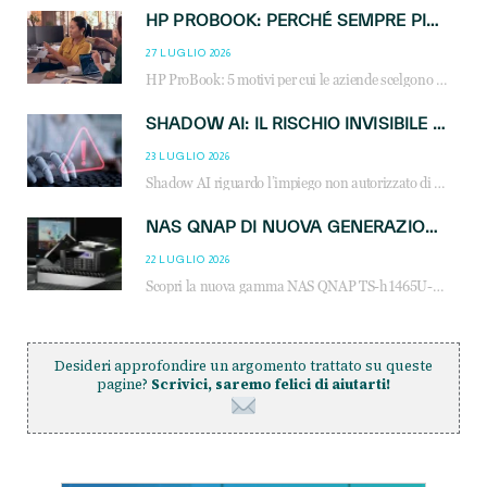
HP PROBOOK: PERCHÉ SEMPRE PIÙ AZIENDE SCELGONO NOTEBOOK PROGETTATI PER IL LAVORO MODERNO
27 LUGLIO 2026
HP ProBook: 5 motivi per cui le aziende scelgono i notebook business HP per migliorare produttività, sicurezza e gestione dell’AI.
SHADOW AI: IL RISCHIO INVISIBILE CHE LE AZIENDE POSSONO GOVERNARE
23 LUGLIO 2026
Shadow AI riguardo l’impiego non autorizzato di sistemi AI all’interno dell’azienda. E’ una pratica che si diffonde a partire dai dipendenti fino ai dirigenti e mette a repentaglio la cybersecurity, con costi più elevati per le organizzazioni. Due recenti report illustrano il fenomeno e forniscono dati in merito
NAS QNAP DI NUOVA GENERAZIONE: PIÙ PRESTAZIONI, SCALABILITÀ E PROTEZIONE DEI DATI PER LE INFRASTRUTTURE IT MODERNE
22 LUGLIO 2026
Scopri la nuova gamma NAS QNAP TS-h1465U-RP, TS-h1065eU e TS-h665U: storage aziendale con ZFS, DDR5, E1.S NVMe e connettività 2.5GbE per backup, virtualizzazione e cybersecurity.
Desideri approfondire un argomento trattato su queste
pagine?
Scrivici, saremo felici di aiutarti!