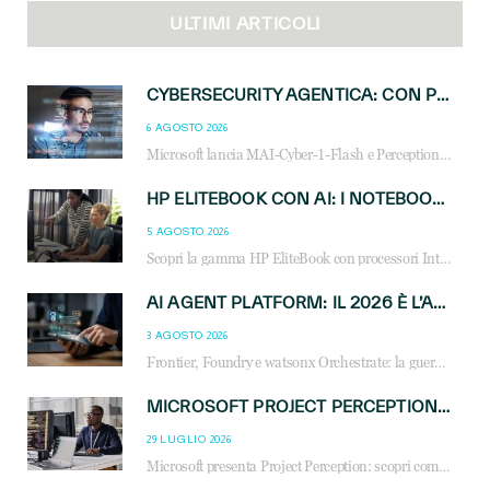
ULTIMI ARTICOLI
CYBERSECURITY AGENTICA: CON PERCEPTION E MAI-CYBER-1-FLASH MICROSOFT APRE NUOVI SERVIZI PER IL CANALE
6 AGOSTO 2026
Microsoft lancia MAI-Cyber-1-Flash e Perception: cybersecurity agentica in preview dal 3 novembre. Cosa cambia per MSP, system integrator e reseller.
HP ELITEBOOK CON AI: I NOTEBOOK BUSINESS INTELLIGENTI CHE TRASFORMANO PRODUTTIVITÀ, SICUREZZA E LAVORO IBRIDO
5 AGOSTO 2026
Scopri la gamma HP EliteBook con processori Intel® Core™ Ultra e AMD Ryzen™ AI. Notebook business progettati per aumentare la produttività, migliorare la collaborazione e garantire sicurezza avanzata in ufficio e in mobilità.
AI AGENT PLATFORM: IL 2026 È L’ANNO DEL «SISTEMA OPERATIVO» PER GLI AGENTI AZIENDALI
3 AGOSTO 2026
Frontier, Foundry e watsonx Orchestrate: la guerra delle piattaforme AI agent ridisegna il mercato IT. Cosa cambia per reseller, MSP e system integrator.
MICROSOFT PROJECT PERCEPTION: COME GLI AGENTI AI CAMBIERANNO SOC, CYBERSECURITY E SERVIZI MSP
29 LUGLIO 2026
Microsoft presenta Project Perception: scopri come gli agenti AI possono trasformare cybersecurity, SOC e servizi gestiti degli MSP.