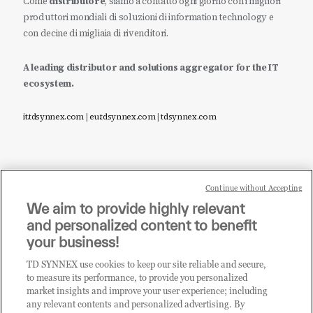
Come
distributore
, siamo a contatto ogni giorno con i migliori
produttori mondiali di soluzioni di information technology e
con decine di migliaia di rivenditori.
A leading distributor and solutions aggregator for the IT
ecosystem.
it.tdsynnex.com
|
eu.tdsynnex.com
|
tdsynnex.com
Continue without Accepting
Sei un rivenditore di tecnologia e desideri acquistare
We aim to provide highly relevant
i prodotti o le soluzioni trattate sul blog?
and personalized content to benefit
CLICCA QUI E DIVENTA
your business!
CLIENTE TD SYNNEX
TD SYNNEX use cookies to keep our site reliable and secure,
to measure its performance, to provide you personalized
market insights and improve your user experience; including
any relevant contents and personalized advertising. By