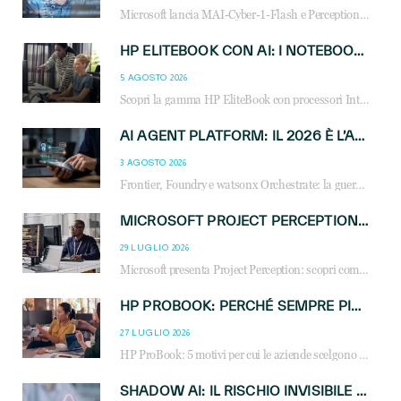
Microsoft lancia MAI-Cyber-1-Flash e Perception: cybersecurity agentica in preview dal 3 novembre. Cosa cambia per MSP, system integrator e reseller.
HP ELITEBOOK CON AI: I NOTEBOOK BUSINESS INTELLIGENTI CHE TRASFORMANO PRODUTTIVITÀ, SICUREZZA E LAVORO IBRIDO
5 AGOSTO 2026
Scopri la gamma HP EliteBook con processori Intel® Core™ Ultra e AMD Ryzen™ AI. Notebook business progettati per aumentare la produttività, migliorare la collaborazione e garantire sicurezza avanzata in ufficio e in mobilità.
AI AGENT PLATFORM: IL 2026 È L’ANNO DEL «SISTEMA OPERATIVO» PER GLI AGENTI AZIENDALI
3 AGOSTO 2026
Frontier, Foundry e watsonx Orchestrate: la guerra delle piattaforme AI agent ridisegna il mercato IT. Cosa cambia per reseller, MSP e system integrator.
MICROSOFT PROJECT PERCEPTION: COME GLI AGENTI AI CAMBIERANNO SOC, CYBERSECURITY E SERVIZI MSP
29 LUGLIO 2026
Microsoft presenta Project Perception: scopri come gli agenti AI possono trasformare cybersecurity, SOC e servizi gestiti degli MSP.
HP PROBOOK: PERCHÉ SEMPRE PIÙ AZIENDE SCELGONO NOTEBOOK PROGETTATI PER IL LAVORO MODERNO
27 LUGLIO 2026
HP ProBook: 5 motivi per cui le aziende scelgono i notebook business HP per migliorare produttività, sicurezza e gestione dell’AI.
SHADOW AI: IL RISCHIO INVISIBILE CHE LE AZIENDE POSSONO GOVERNARE