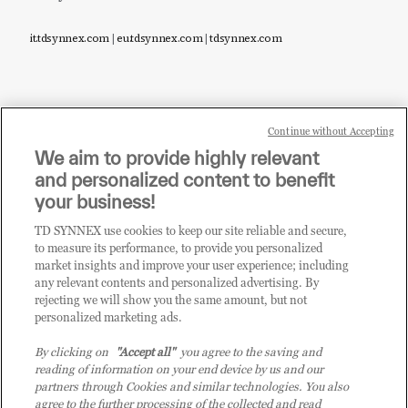
it.tdsynnex.com
|
eu.tdsynnex.com
|
tdsynnex.com
Continue without Accepting
Sei un rivenditore di tecnologia e desideri acquistare
We aim to provide highly relevant
i prodotti o le soluzioni trattate sul blog?
and personalized content to benefit
CLICCA QUI E DIVENTA
your business!
CLIENTE TD SYNNEX
TD SYNNEX use cookies to keep our site reliable and secure,
to measure its performance, to provide you personalized
market insights and improve your user experience; including
any relevant contents and personalized advertising. By
rejecting we will show you the same amount, but not
personalized marketing ads.
By clicking on
"Accept all"
you agree to the saving and
reading of information on your end device by us and our
partners through Cookies and similar technologies. You also
agree to the further processing of the collected and read