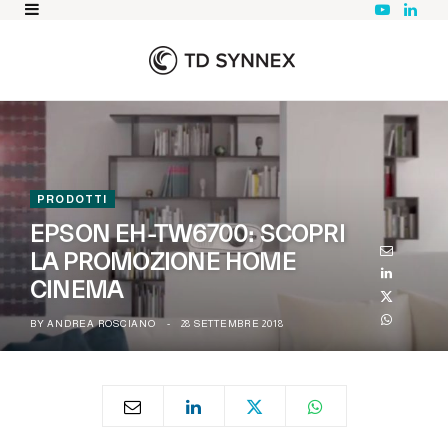
Y
L
o
i
u
n
T
k
u
e
b
d
e
I
n
PRODOTTI
EPSON EH-TW6700: SCOPRI
LA PROMOZIONE HOME
CINEMA
BY
ANDREA ROSCIANO
28 SETTEMBRE 2018