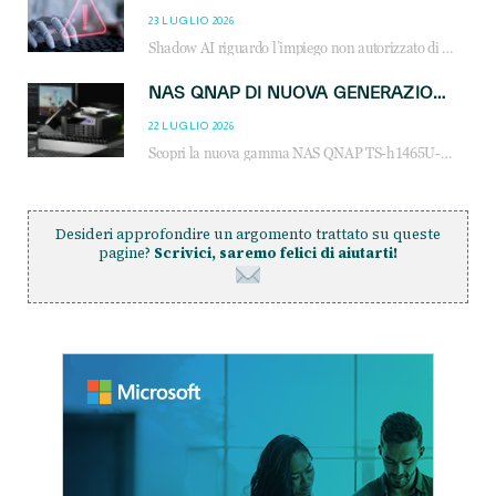
23 LUGLIO 2026
Shadow AI riguardo l’impiego non autorizzato di sistemi AI all’interno dell’azienda. E’ una pratica che si diffonde a partire dai dipendenti fino ai dirigenti e mette a repentaglio la cybersecurity, con costi più elevati per le organizzazioni. Due recenti report illustrano il fenomeno e forniscono dati in merito
NAS QNAP DI NUOVA GENERAZIONE: PIÙ PRESTAZIONI, SCALABILITÀ E PROTEZIONE DEI DATI PER LE INFRASTRUTTURE IT MODERNE
22 LUGLIO 2026
Scopri la nuova gamma NAS QNAP TS-h1465U-RP, TS-h1065eU e TS-h665U: storage aziendale con ZFS, DDR5, E1.S NVMe e connettività 2.5GbE per backup, virtualizzazione e cybersecurity.
Desideri approfondire un argomento trattato su queste
pagine?
Scrivici, saremo felici di aiutarti!