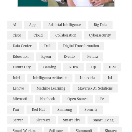
AI
App
Artificial Intelligence
Big Data
Cisco
Cloud
Collaboration
Cybersecurity
Data Center
Dell
Digital Transformation
Education
Epson
Evento
Futura
Futura City
Gaming
GDPR
Hp
IBM
Intel
Intelligenza Artificiale
Intervista
Iot
Lenovo
Machine Learning
Maverick Av Solutions
Microsoft
Notebook
Open Source
Pc
Pmi
Red Hat
Samsung
Security
Server
Sicurezza
Smart City
Smart Living
Smart Working
Software
Stampanti
Storage