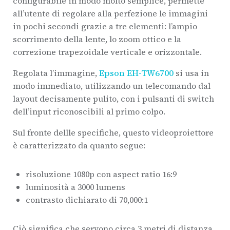
configurabile in modo molto semplice, permette
all’utente di regolare alla perfezione le immagini
in pochi secondi grazie a tre elementi: l’ampio
scorrimento della lente, lo zoom ottico e la
correzione trapezoidale verticale e orizzontale.
Regolata l’immagine,
Epson EH-TW6700
si usa in
modo immediato, utilizzando un telecomando dal
layout decisamente pulito, con i pulsanti di switch
dell’input riconoscibili al primo colpo.
Sul fronte dellle specifiche, questo videoproiettore
è caratterizzato da quanto segue:
risoluzione 1080p con aspect ratio 16:9
luminosità a 3000 lumens
contrasto dichiarato di 70,000:1
Ciò significa che servono circa 3 metri di distanza