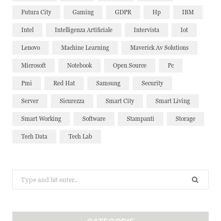
Futura City
Gaming
GDPR
Hp
IBM
Intel
Intelligenza Artificiale
Intervista
Iot
Lenovo
Machine Learning
Maverick Av Solutions
Microsoft
Notebook
Open Source
Pc
Pmi
Red Hat
Samsung
Security
Server
Sicurezza
Smart City
Smart Living
Smart Working
Software
Stampanti
Storage
Tech Data
Tech Lab
Search
for: