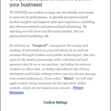
CLICCA QUI E DIVENTA
your business!
CLIENTE TD SYNNEX
TD SYNNEX use cookies to keep our site reliable and secure,
to measure its performance, to provide you personalized
market insights and improve your user experience; including
any relevant contents and personalized advertising. By
rejecting we will show you the same amount, but not
personalized marketing ads.
By clicking on
"Accept all"
you agree to the saving and
reading of information on your end device by us and our
partners through Cookies and similar technologies. You also
agree to the further processing of the collected and read
personal data by us or our partners, including for relevant
content on other sites, as further described in the Privacy
Statement and Cookie settings where you can always manage
your cookie preferences. If you select
"Reject"
, we will only
© 2026 TD SYNNEX Italy S.r.l. - Sede legale: via Luigi Russolo 9, 20138 Milano
apply cookies being necessary for the operation of this
(MI) - Numero di iscrizione al Registro delle Imprese di Milano e Codice Fiscale:
website, which do not require your consent.
Privacy
07092780159 - P.IVA: 07092780159 - Eur 12.569.000,00 i.v - TD SYNNEX e TD
Statement
SYNNEX logo sono marchi registrati di TD SYNNEX Corporation negli Stati Uniti e
Cookies Settings
in altri Paesi. Società a socio unico soggetta all’attività di direzione e coordinamento
della controllante TD SYNNEX Europe GmbH, con sede a Monaco (Germania).