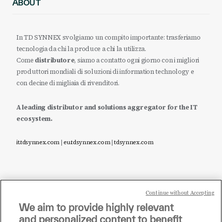
ABOUT
In TD SYNNEX svolgiamo un compito importante: trasferiamo
tecnologia da chi la produce a chi la utilizza.
Come
distributore
, siamo a contatto ogni giorno con i migliori
produttori mondiali di soluzioni di information technology e
con decine di migliaia di rivenditori.
A leading distributor and solutions aggregator for the IT
ecosystem.
it.tdsynnex.com
|
eu.tdsynnex.com
|
tdsynnex.com
Continue without Accepting
Sei un rivenditore di tecnologia e desideri acquistare
We aim to provide highly relevant
i prodotti o le soluzioni trattate sul blog?
and personalized content to benefit