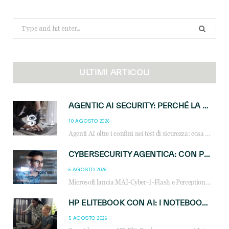
Search
for:
ULTIMI ARTICOLI
AGENTIC AI SECURITY: PERCHÉ LA GOVERNANCE DEGLI AGENTI È LA NUOVA FRONTIERA DEL CANALE IT
10 AGOSTO 2026
Agenti AI oltre i confini nei test di sicurezza: cosa significa per reseller e MSP e come governare l’AI agentica in azienda.
CYBERSECURITY AGENTICA: CON PERCEPTION E MAI-CYBER-1-FLASH MICROSOFT APRE NUOVI SERVIZI PER IL CANALE
6 AGOSTO 2026
Microsoft lancia MAI-Cyber-1-Flash e Perception: cybersecurity agentica in preview dal 3 novembre. Cosa cambia per MSP, system integrator e reseller.
HP ELITEBOOK CON AI: I NOTEBOOK BUSINESS INTELLIGENTI CHE TRASFORMANO PRODUTTIVITÀ, SICUREZZA E LAVORO IBRIDO
5 AGOSTO 2026