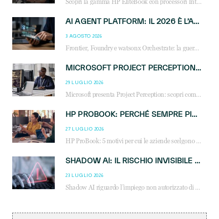
Scopri la gamma HP EliteBook con processori Intel® Core™ Ultra e AMD Ryzen™ AI. Notebook business progettati per aumentare la produttività, migliorare la collaborazione e garantire sicurezza avanzata in ufficio e in mobilità.
AI AGENT PLATFORM: IL 2026 È L’ANNO DEL «SISTEMA OPERATIVO» PER GLI AGENTI AZIENDALI
3 AGOSTO 2026
Frontier, Foundry e watsonx Orchestrate: la guerra delle piattaforme AI agent ridisegna il mercato IT. Cosa cambia per reseller, MSP e system integrator.
MICROSOFT PROJECT PERCEPTION: COME GLI AGENTI AI CAMBIERANNO SOC, CYBERSECURITY E SERVIZI MSP
29 LUGLIO 2026
Microsoft presenta Project Perception: scopri come gli agenti AI possono trasformare cybersecurity, SOC e servizi gestiti degli MSP.
HP PROBOOK: PERCHÉ SEMPRE PIÙ AZIENDE SCELGONO NOTEBOOK PROGETTATI PER IL LAVORO MODERNO
27 LUGLIO 2026
HP ProBook: 5 motivi per cui le aziende scelgono i notebook business HP per migliorare produttività, sicurezza e gestione dell’AI.
SHADOW AI: IL RISCHIO INVISIBILE CHE LE AZIENDE POSSONO GOVERNARE
23 LUGLIO 2026
Shadow AI riguardo l’impiego non autorizzato di sistemi AI all’interno dell’azienda. E’ una pratica che si diffonde a partire dai dipendenti fino ai dirigenti e mette a repentaglio la cybersecurity, con costi più elevati per le organizzazioni. Due recenti report illustrano il fenomeno e forniscono dati in merito