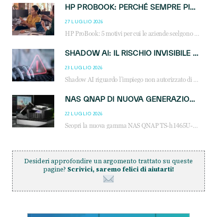
HP PROBOOK: PERCHÉ SEMPRE PIÙ AZIENDE SCELGONO NOTEBOOK PROGETTATI PER IL LAVORO MODERNO
27 LUGLIO 2026
HP ProBook: 5 motivi per cui le aziende scelgono i notebook business HP per migliorare produttività, sicurezza e gestione dell’AI.
SHADOW AI: IL RISCHIO INVISIBILE CHE LE AZIENDE POSSONO GOVERNARE
23 LUGLIO 2026
Shadow AI riguardo l’impiego non autorizzato di sistemi AI all’interno dell’azienda. E’ una pratica che si diffonde a partire dai dipendenti fino ai dirigenti e mette a repentaglio la cybersecurity, con costi più elevati per le organizzazioni. Due recenti report illustrano il fenomeno e forniscono dati in merito
NAS QNAP DI NUOVA GENERAZIONE: PIÙ PRESTAZIONI, SCALABILITÀ E PROTEZIONE DEI DATI PER LE INFRASTRUTTURE IT MODERNE
22 LUGLIO 2026
Scopri la nuova gamma NAS QNAP TS-h1465U-RP, TS-h1065eU e TS-h665U: storage aziendale con ZFS, DDR5, E1.S NVMe e connettività 2.5GbE per backup, virtualizzazione e cybersecurity.
Desideri approfondire un argomento trattato su queste
pagine?
Scrivici, saremo felici di aiutarti!