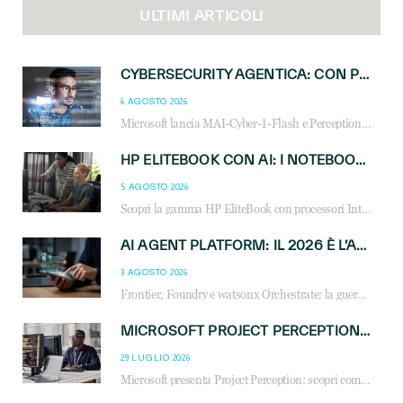
ULTIMI ARTICOLI
CYBERSECURITY AGENTICA: CON PERCEPTION E MAI-CYBER-1-FLASH MICROSOFT APRE NUOVI SERVIZI PER IL CANALE
6 AGOSTO 2026
Microsoft lancia MAI-Cyber-1-Flash e Perception: cybersecurity agentica in preview dal 3 novembre. Cosa cambia per MSP, system integrator e reseller.
HP ELITEBOOK CON AI: I NOTEBOOK BUSINESS INTELLIGENTI CHE TRASFORMANO PRODUTTIVITÀ, SICUREZZA E LAVORO IBRIDO
5 AGOSTO 2026
Scopri la gamma HP EliteBook con processori Intel® Core™ Ultra e AMD Ryzen™ AI. Notebook business progettati per aumentare la produttività, migliorare la collaborazione e garantire sicurezza avanzata in ufficio e in mobilità.
AI AGENT PLATFORM: IL 2026 È L’ANNO DEL «SISTEMA OPERATIVO» PER GLI AGENTI AZIENDALI
3 AGOSTO 2026
Frontier, Foundry e watsonx Orchestrate: la guerra delle piattaforme AI agent ridisegna il mercato IT. Cosa cambia per reseller, MSP e system integrator.
MICROSOFT PROJECT PERCEPTION: COME GLI AGENTI AI CAMBIERANNO SOC, CYBERSECURITY E SERVIZI MSP
29 LUGLIO 2026
Microsoft presenta Project Perception: scopri come gli agenti AI possono trasformare cybersecurity, SOC e servizi gestiti degli MSP.