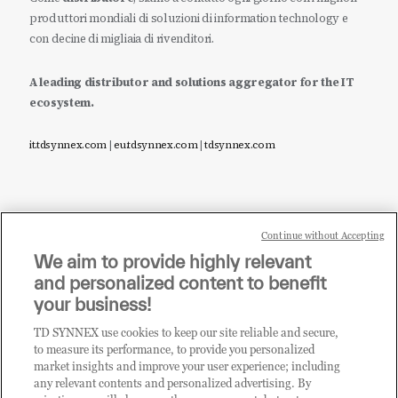
produttori mondiali di soluzioni di information technology e
con decine di migliaia di rivenditori.
A leading distributor and solutions aggregator for the IT
ecosystem.
it.tdsynnex.com
|
eu.tdsynnex.com
|
tdsynnex.com
Continue without Accepting
Sei un rivenditore di tecnologia e desideri acquistare
We aim to provide highly relevant
i prodotti o le soluzioni trattate sul blog?
and personalized content to benefit
CLICCA QUI E DIVENTA
your business!
CLIENTE TD SYNNEX
TD SYNNEX use cookies to keep our site reliable and secure,
to measure its performance, to provide you personalized
market insights and improve your user experience; including
any relevant contents and personalized advertising. By