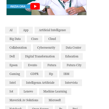
AI
App
Artificial Intelligence
Big Data
Cisco
Cloud
Collaboration
Cybersecurity
Data Center
Dell
Digital Transformation
Education
Epson
Evento
Futura
Futura City
Gaming
GDPR
Hp
IBM
Intel
Intelligenza Artificiale
Intervista
Iot
Lenovo
Machine Learning
Maverick Av Solutions
Microsoft
Notebook
Open Source
Pc
Pmi