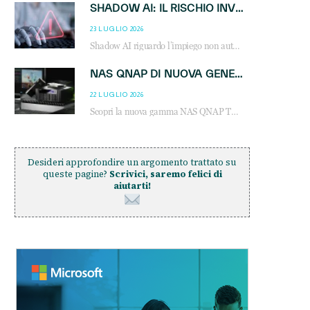
SHADOW AI: IL RISCHIO INVISIBILE CHE LE AZIENDE POSSONO GOVERNARE
23 LUGLIO 2026
Shadow AI riguardo l’impiego non autorizzato di sistemi AI all’interno dell’azienda. E’ una pratica che si diffonde a partire dai dipendenti fino ai dirigenti e mette a repentaglio la cybersecurity, con costi più elevati per le organizzazioni. Due recenti report illustrano il fenomeno e forniscono dati in merito
NAS QNAP DI NUOVA GENERAZIONE: PIÙ PRESTAZIONI, SCALABILITÀ E PROTEZIONE DEI DATI PER LE INFRASTRUTTURE IT MODERNE
22 LUGLIO 2026
Scopri la nuova gamma NAS QNAP TS-h1465U-RP, TS-h1065eU e TS-h665U: storage aziendale con ZFS, DDR5, E1.S NVMe e connettività 2.5GbE per backup, virtualizzazione e cybersecurity.
Desideri approfondire un argomento trattato su
queste pagine?
Scrivici, saremo felici di
aiutarti!