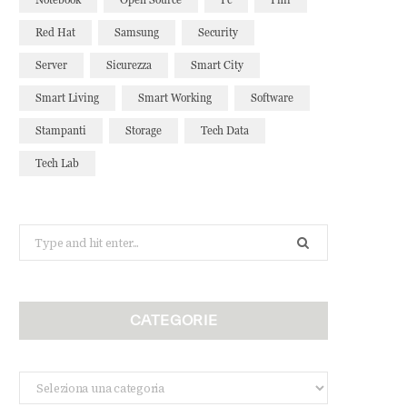
Red Hat
Samsung
Security
Server
Sicurezza
Smart City
Smart Living
Smart Working
Software
Stampanti
Storage
Tech Data
Tech Lab
Search
for:
CATEGORIE
Categorie