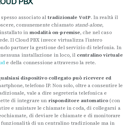
LOUD PBX
 spesso associato al
tradizionale VoIP
. In realtà il
oscere, comunemente chiamato
stand-alone
,
installato in
modalità on-premise
, che nel caso
ede. Il Cloud PBX invece virtualizza l’intero
ndo partner la gestione del servizio di telefonia. In
essuna installazione in loco, il
centralino virtuale
ud
e della connessione attraverso la rete.
ualsiasi dispositivo collegato può ricevere ed
martphone, telefono IP. Non solo, oltre a consentire le
radizionale, vale a dire segreteria telefonica e
ette di integrare un
risponditore automatico
(con
tire e smistare le chiamate in coda, di collegarsi a
deochiamate, di deviare le chiamate e di monitorare
e funzionalità di un centralino tradizionale ma in