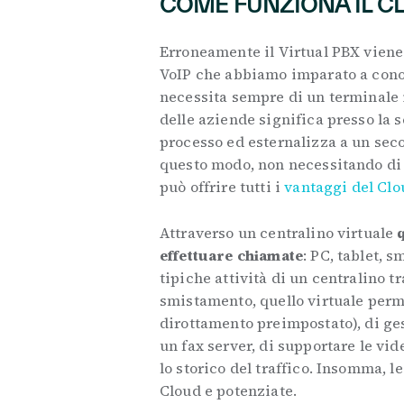
COME FUNZIONA IL C
Erroneamente il Virtual PBX viene
VoIP che abbiamo imparato a con
necessita sempre di un terminale 
delle aziende significa presso la s
processo ed esternalizza a un seco
questo modo, non necessitando di n
può offrire tutti i
vantaggi del Clo
Attraverso un centralino virtuale
q
effettuare chiamate
: PC, tablet, s
tipiche attività di un centralino t
smistamento, quello virtuale perm
dirottamento preimpostato), di ges
un fax server, di supportare le vi
lo storico del traffico. Insomma, l
Cloud e potenziate.