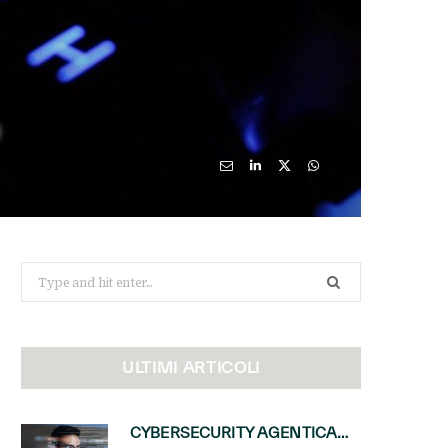
O
Search
for:
ULTIMI ARTICOLI
CYBERSECURITY AGENTICA: CON PERCEPTION E MAI-CYBER-1-FLASH MICROSOFT APRE NUOVI SERVIZI PER IL CANALE