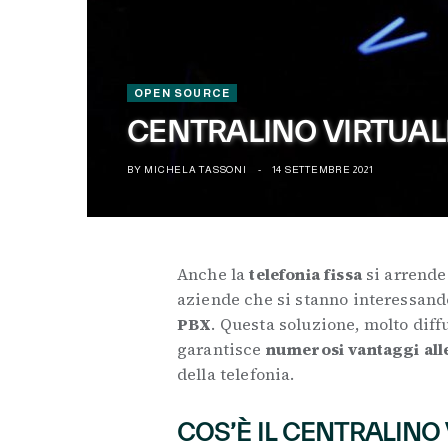
OPEN SOURCE
CENTRALINO VIRTUALE
BY
MICHELA TASSONI
14 SETTEMBRE 2021
Anche la
telefonia fissa
si arrende
aziende che si stanno interessand
PBX
. Questa soluzione, molto diff
garantisce
numerosi vantaggi all
della telefonia.
COS’È IL CENTRALINO