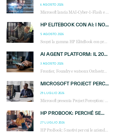
6 AGOSTO 2026
Microsoft lancia MAI-Cyber-1-Flash e Perception: cybersecurity agentica in preview dal 3 novembre. Cosa cambia per MSP, system integrator e reseller.
HP ELITEBOOK CON AI: I NOTEBOOK BUSINESS INTELLIGENTI CHE TRASFORMANO PRODUTTIVITÀ, SICUREZZA E LAVORO IBRIDO
5 AGOSTO 2026
Scopri la gamma HP EliteBook con processori Intel® Core™ Ultra e AMD Ryzen™ AI. Notebook business progettati per aumentare la produttività, migliorare la collaborazione e garantire sicurezza avanzata in ufficio e in mobilità.
AI AGENT PLATFORM: IL 2026 È L’ANNO DEL «SISTEMA OPERATIVO» PER GLI AGENTI AZIENDALI
3 AGOSTO 2026
Frontier, Foundry e watsonx Orchestrate: la guerra delle piattaforme AI agent ridisegna il mercato IT. Cosa cambia per reseller, MSP e system integrator.
MICROSOFT PROJECT PERCEPTION: COME GLI AGENTI AI CAMBIERANNO SOC, CYBERSECURITY E SERVIZI MSP
29 LUGLIO 2026
Microsoft presenta Project Perception: scopri come gli agenti AI possono trasformare cybersecurity, SOC e servizi gestiti degli MSP.
HP PROBOOK: PERCHÉ SEMPRE PIÙ AZIENDE SCELGONO NOTEBOOK PROGETTATI PER IL LAVORO MODERNO
27 LUGLIO 2026
HP ProBook: 5 motivi per cui le aziende scelgono i notebook business HP per migliorare produttività, sicurezza e gestione dell’AI.