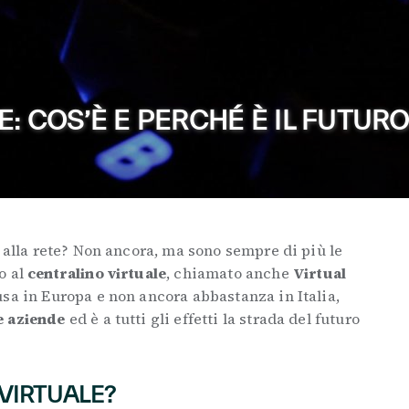
: COS’È E PERCHÉ È IL FUTUR
 alla rete? Non ancora, ma sono sempre di più le
o al
centralino virtuale
, chiamato anche
Virtual
usa in Europa e non ancora abbastanza in Italia,
e aziende
ed è a tutti gli effetti la strada del futuro
 VIRTUALE?