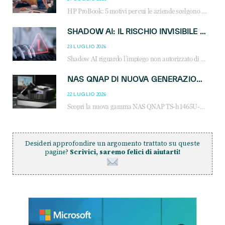
HP ProBook: 5 motivi per cui le aziende scelgono i notebook business HP per migliorare produttività, sicurezza e gestione dell’AI.
SHADOW AI: IL RISCHIO INVISIBILE CHE LE AZIENDE POSSONO GOVERNARE
23 LUGLIO 2026
Shadow AI riguardo l’impiego non autorizzato di sistemi AI all’interno dell’azienda. E’ una pratica che si diffonde a partire dai dipendenti fino ai dirigenti e mette a repentaglio la cybersecurity, con costi più elevati per le organizzazioni. Due recenti report illustrano il fenomeno e forniscono dati in merito
NAS QNAP DI NUOVA GENERAZIONE: PIÙ PRESTAZIONI, SCALABILITÀ E PROTEZIONE DEI DATI PER LE INFRASTRUTTURE IT MODERNE
22 LUGLIO 2026
Scopri la nuova gamma NAS QNAP TS-h1465U-RP, TS-h1065eU e TS-h665U: storage aziendale con ZFS, DDR5, E1.S NVMe e connettività 2.5GbE per backup, virtualizzazione e cybersecurity.
Desideri approfondire un argomento trattato su queste
pagine?
Scrivici, saremo felici di aiutarti!