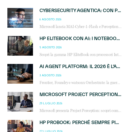
CYBERSECURITY AGENTICA: CON PERCEPTION E MAI-CYBER-1-FLASH MICROSOFT APRE NUOVI SERVIZI PER IL CANALE
6 AGOSTO 2026
Microsoft lancia MAI-Cyber-1-Flash e Perception: cybersecurity agentica in preview dal 3 novembre. Cosa cambia per MSP, system integrator e reseller.
HP ELITEBOOK CON AI: I NOTEBOOK BUSINESS INTELLIGENTI CHE TRASFORMANO PRODUTTIVITÀ, SICUREZZA E LAVORO IBRIDO
5 AGOSTO 2026
Scopri la gamma HP EliteBook con processori Intel® Core™ Ultra e AMD Ryzen™ AI. Notebook business progettati per aumentare la produttività, migliorare la collaborazione e garantire sicurezza avanzata in ufficio e in mobilità.
AI AGENT PLATFORM: IL 2026 È L’ANNO DEL «SISTEMA OPERATIVO» PER GLI AGENTI AZIENDALI
3 AGOSTO 2026
Frontier, Foundry e watsonx Orchestrate: la guerra delle piattaforme AI agent ridisegna il mercato IT. Cosa cambia per reseller, MSP e system integrator.
MICROSOFT PROJECT PERCEPTION: COME GLI AGENTI AI CAMBIERANNO SOC, CYBERSECURITY E SERVIZI MSP
29 LUGLIO 2026
Microsoft presenta Project Perception: scopri come gli agenti AI possono trasformare cybersecurity, SOC e servizi gestiti degli MSP.
HP PROBOOK: PERCHÉ SEMPRE PIÙ AZIENDE SCELGONO NOTEBOOK PROGETTATI PER IL LAVORO MODERNO
27 LUGLIO 2026