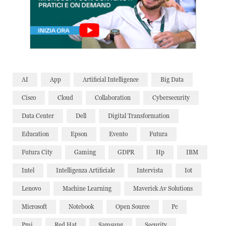
AI
App
Artificial Intelligence
Big Data
Cisco
Cloud
Collaboration
Cybersecurity
Data Center
Dell
Digital Transformation
Education
Epson
Evento
Futura
Futura City
Gaming
GDPR
Hp
IBM
Intel
Intelligenza Artificiale
Intervista
Iot
Lenovo
Machine Learning
Maverick Av Solutions
Microsoft
Notebook
Open Source
Pc
Pmi
Red Hat
Samsung
Security