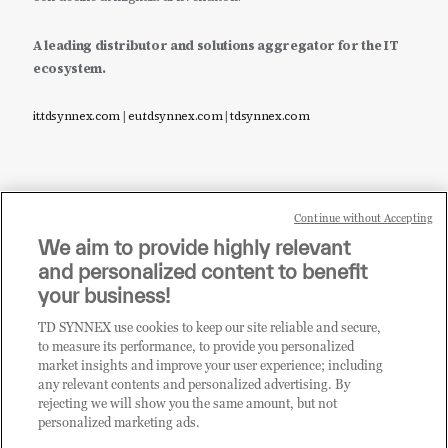
A leading distributor and solutions aggregator for the IT
ecosystem.
it.tdsynnex.com
|
eu.tdsynnex.com
|
tdsynnex.com
Continue without Accepting
Sei un rivenditore di tecnologia e desideri acquistare
We aim to provide highly relevant
i prodotti o le soluzioni trattate sul blog?
and personalized content to benefit
CLICCA QUI E DIVENTA
your business!
CLIENTE TD SYNNEX
TD SYNNEX use cookies to keep our site reliable and secure,
to measure its performance, to provide you personalized
market insights and improve your user experience; including
any relevant contents and personalized advertising. By
rejecting we will show you the same amount, but not
personalized marketing ads.