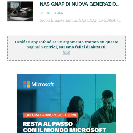
NAS QNAP DI NUOVA GENERAZIONE: PIÙ PRESTAZIONI, SCALABILITÀ E PROTEZIONE DEI DATI PER LE INFRASTRUTTURE IT MODERNE
22 LUGLIO 2026
Scopri la nuova gamma NAS QNAP TS-h1465U-RP, TS-h1065eU e TS-h665U: storage aziendale con ZFS, DDR5, E1.S NVMe e connettività 2.5GbE per backup, virtualizzazione e cybersecurity.
Desideri approfondire un argomento trattato su queste
pagine?
Scrivici, saremo felici di aiutarti!