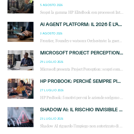
5 AGOSTO 2026
Scopri la gamma HP EliteBook con processori Intel® Core™ Ultra e AMD Ryzen™ AI. Notebook business progettati per aumentare la produttività, migliorare la collaborazione e garantire sicurezza avanzata in ufficio e in mobilità.
AI AGENT PLATFORM: IL 2026 È L’ANNO DEL «SISTEMA OPERATIVO» PER GLI AGENTI AZIENDALI
3 AGOSTO 2026
Frontier, Foundry e watsonx Orchestrate: la guerra delle piattaforme AI agent ridisegna il mercato IT. Cosa cambia per reseller, MSP e system integrator.
MICROSOFT PROJECT PERCEPTION: COME GLI AGENTI AI CAMBIERANNO SOC, CYBERSECURITY E SERVIZI MSP
29 LUGLIO 2026
Microsoft presenta Project Perception: scopri come gli agenti AI possono trasformare cybersecurity, SOC e servizi gestiti degli MSP.
HP PROBOOK: PERCHÉ SEMPRE PIÙ AZIENDE SCELGONO NOTEBOOK PROGETTATI PER IL LAVORO MODERNO
27 LUGLIO 2026
HP ProBook: 5 motivi per cui le aziende scelgono i notebook business HP per migliorare produttività, sicurezza e gestione dell’AI.
SHADOW AI: IL RISCHIO INVISIBILE CHE LE AZIENDE POSSONO GOVERNARE
23 LUGLIO 2026
Shadow AI riguardo l’impiego non autorizzato di sistemi AI all’interno dell’azienda. E’ una pratica che si diffonde a partire dai dipendenti fino ai dirigenti e mette a repentaglio la cybersecurity, con costi più elevati per le organizzazioni. Due recenti report illustrano il fenomeno e forniscono dati in merito