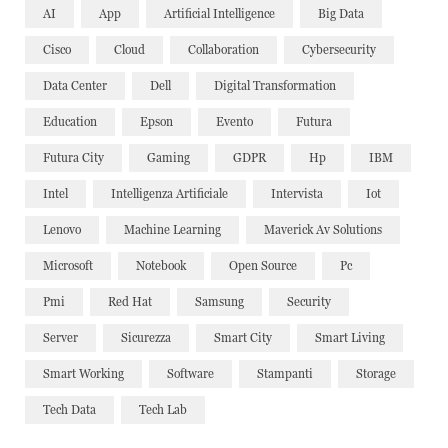
AI
App
Artificial Intelligence
Big Data
Cisco
Cloud
Collaboration
Cybersecurity
Data Center
Dell
Digital Transformation
Education
Epson
Evento
Futura
Futura City
Gaming
GDPR
Hp
IBM
Intel
Intelligenza Artificiale
Intervista
Iot
Lenovo
Machine Learning
Maverick Av Solutions
Microsoft
Notebook
Open Source
Pc
Pmi
Red Hat
Samsung
Security
Server
Sicurezza
Smart City
Smart Living
Smart Working
Software
Stampanti
Storage
Tech Data
Tech Lab