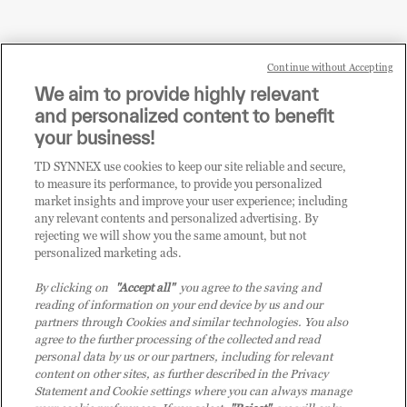
Continue without Accepting
Sei un rivenditore di tecnologia e desideri acquistare
We aim to provide highly relevant
i prodotti o le soluzioni trattate sul blog?
and personalized content to benefit
CLICCA QUI E DIVENTA
your business!
CLIENTE TD SYNNEX
TD SYNNEX use cookies to keep our site reliable and secure,
to measure its performance, to provide you personalized
market insights and improve your user experience; including
any relevant contents and personalized advertising. By
rejecting we will show you the same amount, but not
personalized marketing ads.
By clicking on
"Accept all"
you agree to the saving and
reading of information on your end device by us and our
partners through Cookies and similar technologies. You also
agree to the further processing of the collected and read
personal data by us or our partners, including for relevant
content on other sites, as further described in the Privacy
Statement and Cookie settings where you can always manage