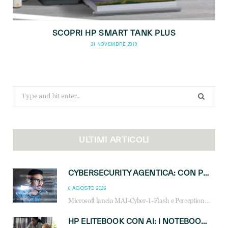
SCOPRI HP SMART TANK PLUS
21 NOVEMBRE 2019
Search
for:
ULTIMI ARTICOLI
CYBERSECURITY AGENTICA: CON PERCEPTION E MAI-CYBER-1-FLASH MICROSOFT APRE NUOVI SERVIZI PER IL CANALE
6 AGOSTO 2026
Microsoft lancia MAI-Cyber-1-Flash e Perception: cybersecurity agentica in preview dal 3 novembre. Cosa cambia per MSP, system integrator e reseller.
HP ELITEBOOK CON AI: I NOTEBOOK BUSINESS INTELLIGENTI CHE TRASFORMANO PRODUTTIVITÀ, SICUREZZA E LAVORO IBRIDO