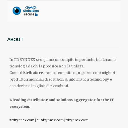
ABOUT
In TD SYNNEX svolgiamo un compito importante: trasferiamo
tecnologia da chi la produce a chi la utilizza.
Come
distributore
, siamo a contatto ogni giorno con i migliori
produttori mondiali di soluzioni di information technology e
con decine di migliaia di rivenditori.
A leading distributor and solutions aggregator for the IT
ecosystem.
it.tdsynnex.com
|
eu.tdsynnex.com
|
tdsynnex.com