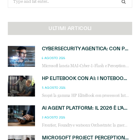
for:
ULTIMI ARTICOLI
CYBERSECURITY AGENTICA: CON PERCEPTION E MAI-CYBER-1-FLASH MICROSOFT APRE NUOVI SERVIZI PER IL CANALE
6 AGOSTO 2026
Microsoft lancia MAI-Cyber-1-Flash e Perception: cybersecurity agentica in preview dal 3 novembre. Cosa cambia per MSP, system integrator e reseller.
HP ELITEBOOK CON AI: I NOTEBOOK BUSINESS INTELLIGENTI CHE TRASFORMANO PRODUTTIVITÀ, SICUREZZA E LAVORO IBRIDO
5 AGOSTO 2026
Scopri la gamma HP EliteBook con processori Intel® Core™ Ultra e AMD Ryzen™ AI. Notebook business progettati per aumentare la produttività, migliorare la collaborazione e garantire sicurezza avanzata in ufficio e in mobilità.
AI AGENT PLATFORM: IL 2026 È L’ANNO DEL «SISTEMA OPERATIVO» PER GLI AGENTI AZIENDALI
3 AGOSTO 2026
Frontier, Foundry e watsonx Orchestrate: la guerra delle piattaforme AI agent ridisegna il mercato IT. Cosa cambia per reseller, MSP e system integrator.
MICROSOFT PROJECT PERCEPTION: COME GLI AGENTI AI CAMBIERANNO SOC, CYBERSECURITY E SERVIZI MSP