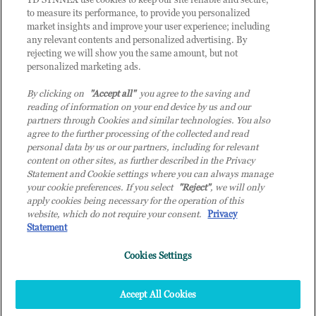
to measure its performance, to provide you personalized
market insights and improve your user experience; including
any relevant contents and personalized advertising. By
rejecting we will show you the same amount, but not
personalized marketing ads.
By clicking on
"Accept all"
you agree to the saving and
reading of information on your end device by us and our
partners through Cookies and similar technologies. You also
agree to the further processing of the collected and read
personal data by us or our partners, including for relevant
content on other sites, as further described in the Privacy
Statement and Cookie settings where you can always manage
your cookie preferences. If you select
"Reject"
, we will only
© 2026 TD SYNNEX Italy S.r.l. - Sede legale: via Luigi Russolo 9, 20138 Milano
apply cookies being necessary for the operation of this
(MI) - Numero di iscrizione al Registro delle Imprese di Milano e Codice Fiscale:
website, which do not require your consent.
Privacy
07092780159 - P.IVA: 07092780159 - Eur 12.569.000,00 i.v - TD SYNNEX e TD
Statement
SYNNEX logo sono marchi registrati di TD SYNNEX Corporation negli Stati Uniti e
Cookies Settings
in altri Paesi. Società a socio unico soggetta all’attività di direzione e coordinamento
della controllante TD SYNNEX Europe GmbH, con sede a Monaco (Germania).
Top
Accept All Cookies