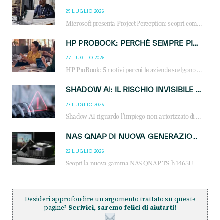
29 LUGLIO 2026
Microsoft presenta Project Perception: scopri come gli agenti AI possono trasformare cybersecurity, SOC e servizi gestiti degli MSP.
HP PROBOOK: PERCHÉ SEMPRE PIÙ AZIENDE SCELGONO NOTEBOOK PROGETTATI PER IL LAVORO MODERNO
27 LUGLIO 2026
HP ProBook: 5 motivi per cui le aziende scelgono i notebook business HP per migliorare produttività, sicurezza e gestione dell’AI.
SHADOW AI: IL RISCHIO INVISIBILE CHE LE AZIENDE POSSONO GOVERNARE
23 LUGLIO 2026
Shadow AI riguardo l’impiego non autorizzato di sistemi AI all’interno dell’azienda. E’ una pratica che si diffonde a partire dai dipendenti fino ai dirigenti e mette a repentaglio la cybersecurity, con costi più elevati per le organizzazioni. Due recenti report illustrano il fenomeno e forniscono dati in merito
NAS QNAP DI NUOVA GENERAZIONE: PIÙ PRESTAZIONI, SCALABILITÀ E PROTEZIONE DEI DATI PER LE INFRASTRUTTURE IT MODERNE
22 LUGLIO 2026
Scopri la nuova gamma NAS QNAP TS-h1465U-RP, TS-h1065eU e TS-h665U: storage aziendale con ZFS, DDR5, E1.S NVMe e connettività 2.5GbE per backup, virtualizzazione e cybersecurity.
Desideri approfondire un argomento trattato su queste
pagine?
Scrivici, saremo felici di aiutarti!