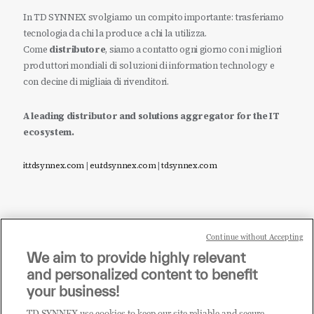
In TD SYNNEX svolgiamo un compito importante: trasferiamo
tecnologia da chi la produce a chi la utilizza.
Come
distributore
, siamo a contatto ogni giorno con i migliori
produttori mondiali di soluzioni di information technology e
con decine di migliaia di rivenditori.
A leading distributor and solutions aggregator for the IT
ecosystem.
it.tdsynnex.com
|
eu.tdsynnex.com
|
tdsynnex.com
Continue without Accepting
Sei un rivenditore di tecnologia e desideri acquistare
We aim to provide highly relevant
i prodotti o le soluzioni trattate sul blog?
and personalized content to benefit
CLICCA QUI E DIVENTA
your business!
CLIENTE TD SYNNEX
TD SYNNEX use cookies to keep our site reliable and secure,