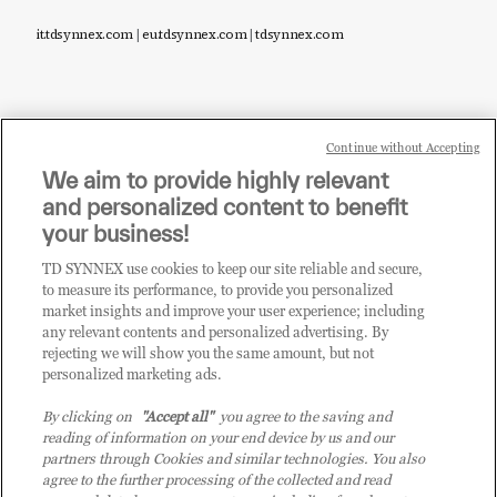
it.tdsynnex.com
|
eu.tdsynnex.com
|
tdsynnex.com
Continue without Accepting
Sei un rivenditore di tecnologia e desideri acquistare
We aim to provide highly relevant
i prodotti o le soluzioni trattate sul blog?
and personalized content to benefit
CLICCA QUI E DIVENTA
your business!
CLIENTE TD SYNNEX
TD SYNNEX use cookies to keep our site reliable and secure,
to measure its performance, to provide you personalized
market insights and improve your user experience; including
any relevant contents and personalized advertising. By
rejecting we will show you the same amount, but not
personalized marketing ads.
By clicking on
"Accept all"
you agree to the saving and
reading of information on your end device by us and our
partners through Cookies and similar technologies. You also
agree to the further processing of the collected and read