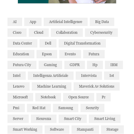
AI
App
Artificial Intelligence
Big Data
Cisco
Cloud
Collaboration
Cybersecurity
Data Center
Dell
Digital Transformation
Education
Epson
Evento
Futura
Futura City
Gaming
GDPR
Hp
IBM
Intel
Intelligenza Artificiale
Intervista
Iot
Lenovo
Machine Learning
Maverick Av Solutions
Microsoft
Notebook
Open Source
Pc
Pmi
Red Hat
Samsung
Security
Server
Sicurezza
Smart City
Smart Living
Smart Working
Software
Stampanti
Storage