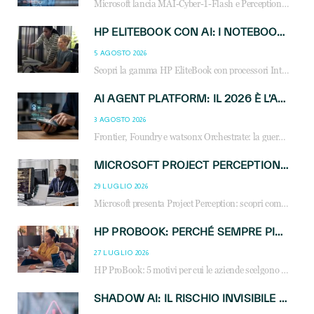
Microsoft lancia MAI-Cyber-1-Flash e Perception: cybersecurity agentica in preview dal 3 novembre. Cosa cambia per MSP, system integrator e reseller.
HP ELITEBOOK CON AI: I NOTEBOOK BUSINESS INTELLIGENTI CHE TRASFORMANO PRODUTTIVITÀ, SICUREZZA E LAVORO IBRIDO
5 AGOSTO 2026
Scopri la gamma HP EliteBook con processori Intel® Core™ Ultra e AMD Ryzen™ AI. Notebook business progettati per aumentare la produttività, migliorare la collaborazione e garantire sicurezza avanzata in ufficio e in mobilità.
AI AGENT PLATFORM: IL 2026 È L’ANNO DEL «SISTEMA OPERATIVO» PER GLI AGENTI AZIENDALI
3 AGOSTO 2026
Frontier, Foundry e watsonx Orchestrate: la guerra delle piattaforme AI agent ridisegna il mercato IT. Cosa cambia per reseller, MSP e system integrator.
MICROSOFT PROJECT PERCEPTION: COME GLI AGENTI AI CAMBIERANNO SOC, CYBERSECURITY E SERVIZI MSP
29 LUGLIO 2026
Microsoft presenta Project Perception: scopri come gli agenti AI possono trasformare cybersecurity, SOC e servizi gestiti degli MSP.
HP PROBOOK: PERCHÉ SEMPRE PIÙ AZIENDE SCELGONO NOTEBOOK PROGETTATI PER IL LAVORO MODERNO
27 LUGLIO 2026
HP ProBook: 5 motivi per cui le aziende scelgono i notebook business HP per migliorare produttività, sicurezza e gestione dell’AI.
SHADOW AI: IL RISCHIO INVISIBILE CHE LE AZIENDE POSSONO GOVERNARE