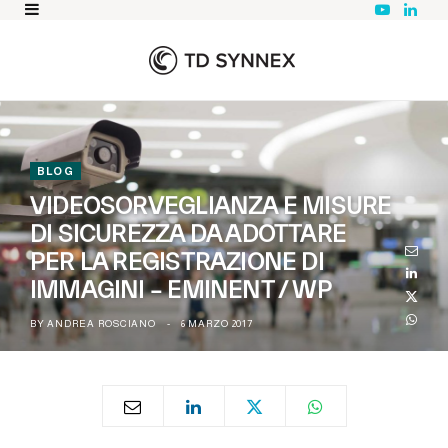
Y
L
o
i
u
n
T
k
u
e
b
d
e
I
n
BLOG
VIDEOSORVEGLIANZA E MISURE
DI SICUREZZA DA ADOTTARE
PER LA REGISTRAZIONE DI
IMMAGINI – EMINENT / WP
BY
ANDREA ROSCIANO
6 MARZO 2017