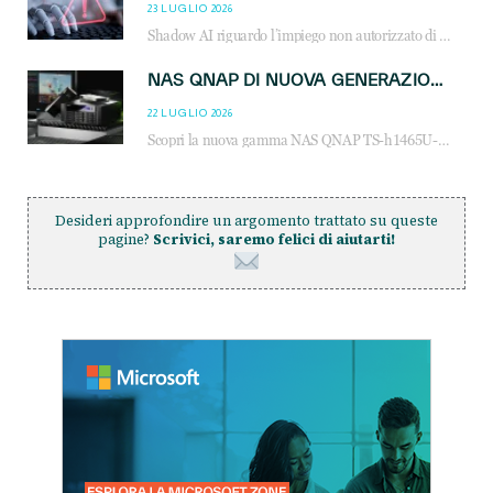
23 LUGLIO 2026
Shadow AI riguardo l’impiego non autorizzato di sistemi AI all’interno dell’azienda. E’ una pratica che si diffonde a partire dai dipendenti fino ai dirigenti e mette a repentaglio la cybersecurity, con costi più elevati per le organizzazioni. Due recenti report illustrano il fenomeno e forniscono dati in merito
NAS QNAP DI NUOVA GENERAZIONE: PIÙ PRESTAZIONI, SCALABILITÀ E PROTEZIONE DEI DATI PER LE INFRASTRUTTURE IT MODERNE
22 LUGLIO 2026
Scopri la nuova gamma NAS QNAP TS-h1465U-RP, TS-h1065eU e TS-h665U: storage aziendale con ZFS, DDR5, E1.S NVMe e connettività 2.5GbE per backup, virtualizzazione e cybersecurity.
Desideri approfondire un argomento trattato su queste
pagine?
Scrivici, saremo felici di aiutarti!