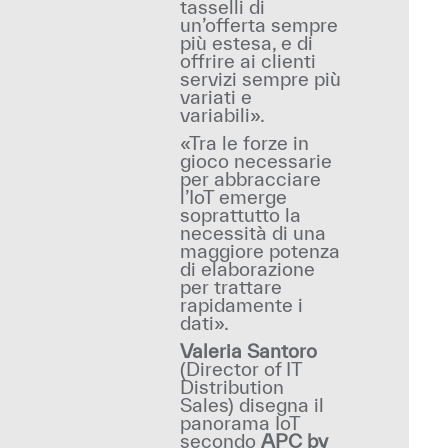
tasselli di
un’offerta sempre
più estesa, e di
offrire ai clienti
servizi sempre più
variati e
variabili».
«Tra le forze in
gioco necessarie
per abbracciare
l’IoT emerge
soprattutto la
necessità di una
maggiore potenza
di elaborazione
per trattare
rapidamente i
dati».
Valeria Santoro
(
Director of IT
Distribution
Sales) disegna il
panorama IoT
secondo
APC by