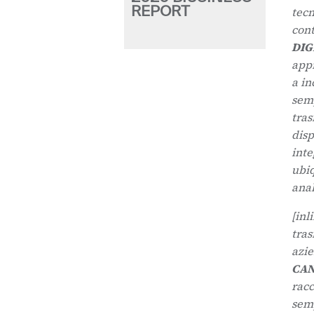
REPORT
tecn
con
DIG
appr
a in
semp
tras
disp
inte
ubiq
anal
[inl
tras
azie
CAN
racc
sem