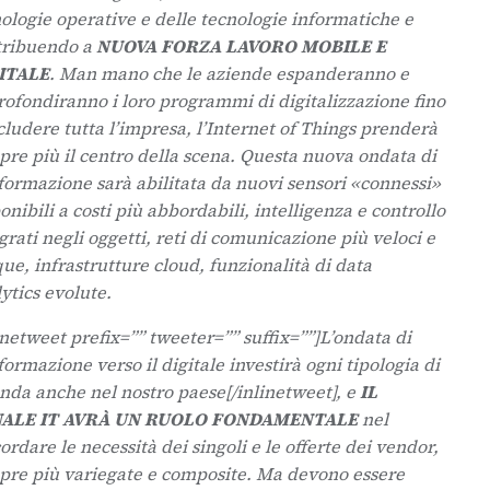
ologie operative e delle tecnologie informatiche e
tribuendo a
NUOVA FORZA LAVORO MOBILE E
ITALE
. Man mano che le aziende espanderanno e
ofondiranno i loro programmi di digitalizzazione fino
cludere tutta l’impresa, l’Internet of Things prenderà
re più il centro della scena. Questa nuova ondata di
formazione sarà abilitata da nuovi sensori «connessi»
onibili a costi più abbordabili, intelligenza e controllo
grati negli oggetti, reti di comunicazione più veloci e
ue, infrastrutture cloud, funzionalità di data
ytics evolute.
inetweet prefix=”” tweeter=”” suffix=””]L’ondata di
formazione verso il digitale investirà ogni tipologia di
nda anche nel nostro paese[/inlinetweet], e
IL
ALE IT AVRÀ UN RUOLO FONDAMENTALE
nel
ordare le necessità dei singoli e le offerte dei vendor,
pre più variegate e composite. Ma devono essere