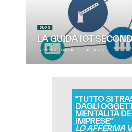
BLOG
LA GUIDA IOT SECON
BY
ANDREA ROSCIANO
31 MARZO 2017
“TUTTO SI TR
DAGLI OGGETT
MENTALITÀ DE
IMPRESE”
LO AFFERMA V