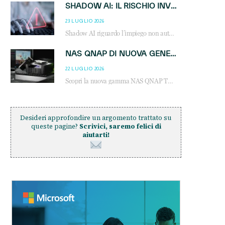
SHADOW AI: IL RISCHIO INVISIBILE CHE LE AZIENDE POSSONO GOVERNARE
23 LUGLIO 2026
Shadow AI riguardo l’impiego non autorizzato di sistemi AI all’interno dell’azienda. E’ una pratica che si diffonde a partire dai dipendenti fino ai dirigenti e mette a repentaglio la cybersecurity, con costi più elevati per le organizzazioni. Due recenti report illustrano il fenomeno e forniscono dati in merito
NAS QNAP DI NUOVA GENERAZIONE: PIÙ PRESTAZIONI, SCALABILITÀ E PROTEZIONE DEI DATI PER LE INFRASTRUTTURE IT MODERNE
22 LUGLIO 2026
Scopri la nuova gamma NAS QNAP TS-h1465U-RP, TS-h1065eU e TS-h665U: storage aziendale con ZFS, DDR5, E1.S NVMe e connettività 2.5GbE per backup, virtualizzazione e cybersecurity.
Desideri approfondire un argomento trattato su
queste pagine?
Scrivici, saremo felici di
aiutarti!