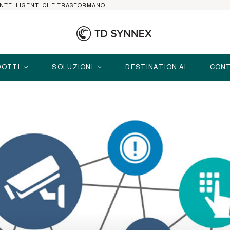
HP ELITEBOOK CON AI: I NOTEBOOK BUSINESS INTELLIGENTI CHE TRASFORMANO PRODUTTIVITÀ, SICUREZZA E LAVORO IBRIDO
OTTI
SOLUZIONI
DESTINATION AI
CONT