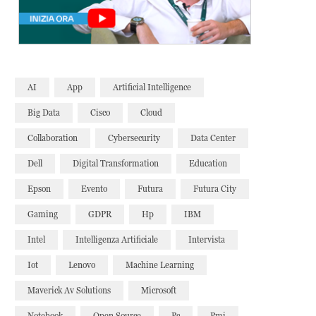
AI
App
Artificial Intelligence
Big Data
Cisco
Cloud
Collaboration
Cybersecurity
Data Center
Dell
Digital Transformation
Education
Epson
Evento
Futura
Futura City
Gaming
GDPR
Hp
IBM
Intel
Intelligenza Artificiale
Intervista
Iot
Lenovo
Machine Learning
Maverick Av Solutions
Microsoft
Notebook
Open Source
Pc
Pmi