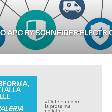
DO APC BY SCHNEIDER ELECTRI
ASFORMA,
I ALLA
LLE
«L’IoT scatenerà
la prossima
ALERIA
ondata di