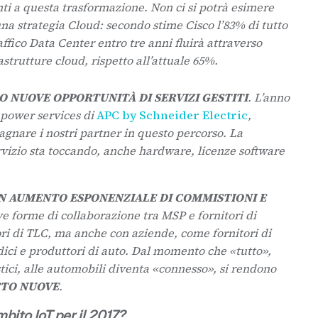
ti a questa trasformazione.
Non ci si potrà esimere
na strategia Cloud: secondo stime Cisco l’83% di tutto
raffico Data Center entro tre anni fluirà attraverso
astrutture cloud, rispetto all’attuale 65%.
NUOVE OPPORTUNITÀ DI SERVIZI GESTITI
. L’anno
 power services di
APC by Schneider Electric
,
gnare i nostri partner in questo percorso. La
rvizio sta toccando, anche hardware, licenze software
N AUMENTO ESPONENZIALE DI COMMISTIONI E
 forme di collaborazione tra MSP e fornitori di
ori di TLC, ma anche con aziende, come fornitori di
dici e produttori di auto. Dal momento che «tutto»,
ici, alle automobili diventa «connesso», si rendono
TTO NUOVE
.
mbito IoT per il 2017?