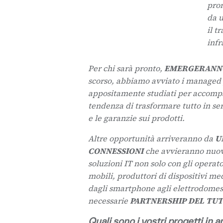
pron
da u
il t
infr
Per chi sarà pronto,
EMERGERANNO 
scorso, abbiamo avviato i managed
appositamente studiati per accompa
tendenza di trasformare tutto in se
e le garanzie sui prodotti.
Altre opportunità arriveranno da
U
CONNESSIONI
che avvieranno nuove
soluzioni IT non solo con gli operat
mobili, produttori di dispositivi me
dagli smartphone agli elettrodomest
necessarie
PARTNERSHIP DEL TU
Quali sono i vostri progetti in a