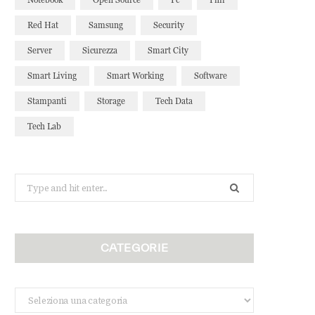
Red Hat
Samsung
Security
Server
Sicurezza
Smart City
Smart Living
Smart Working
Software
Stampanti
Storage
Tech Data
Tech Lab
Search
for:
CATEGORIE
Categorie