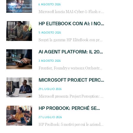
6 AGOSTO 2026
Microsoft lancia MAI-Cyber-1-Flash e Perception: cybersecurity agentica in preview dal 3 novembre. Cosa cambia per MSP, system integrator e reseller.
HP ELITEBOOK CON AI: I NOTEBOOK BUSINESS INTELLIGENTI CHE TRASFORMANO PRODUTTIVITÀ, SICUREZZA E LAVORO IBRIDO
5 AGOSTO 2026
Scopri la gamma HP EliteBook con processori Intel® Core™ Ultra e AMD Ryzen™ AI. Notebook business progettati per aumentare la produttività, migliorare la collaborazione e garantire sicurezza avanzata in ufficio e in mobilità.
AI AGENT PLATFORM: IL 2026 È L’ANNO DEL «SISTEMA OPERATIVO» PER GLI AGENTI AZIENDALI
3 AGOSTO 2026
Frontier, Foundry e watsonx Orchestrate: la guerra delle piattaforme AI agent ridisegna il mercato IT. Cosa cambia per reseller, MSP e system integrator.
MICROSOFT PROJECT PERCEPTION: COME GLI AGENTI AI CAMBIERANNO SOC, CYBERSECURITY E SERVIZI MSP
29 LUGLIO 2026
Microsoft presenta Project Perception: scopri come gli agenti AI possono trasformare cybersecurity, SOC e servizi gestiti degli MSP.
HP PROBOOK: PERCHÉ SEMPRE PIÙ AZIENDE SCELGONO NOTEBOOK PROGETTATI PER IL LAVORO MODERNO
27 LUGLIO 2026
HP ProBook: 5 motivi per cui le aziende scelgono i notebook business HP per migliorare produttività, sicurezza e gestione dell’AI.