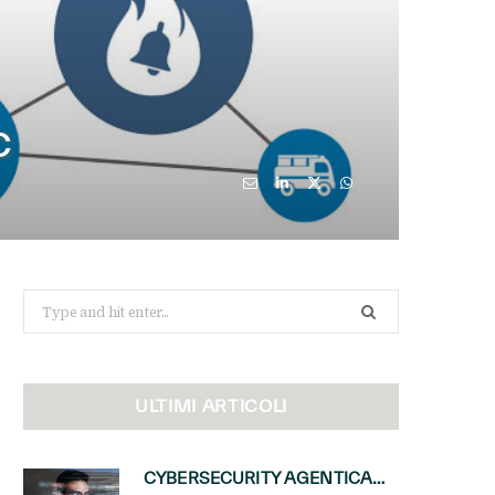
C
Search
for:
ULTIMI ARTICOLI
CYBERSECURITY AGENTICA: CON PERCEPTION E MAI-CYBER-1-FLASH MICROSOFT APRE NUOVI SERVIZI PER IL CANALE