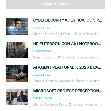
ULTIMI ARTICOLI
CYBERSECURITY AGENTICA: CON PERCEPTION E MAI-CYBER-1-FLASH MICROSOFT APRE NUOVI SERVIZI PER IL CANALE
6 AGOSTO 2026
Microsoft lancia MAI-Cyber-1-Flash e Perception: cybersecurity agentica in preview dal 3 novembre. Cosa cambia per MSP, system integrator e reseller.
HP ELITEBOOK CON AI: I NOTEBOOK BUSINESS INTELLIGENTI CHE TRASFORMANO PRODUTTIVITÀ, SICUREZZA E LAVORO IBRIDO
5 AGOSTO 2026
Scopri la gamma HP EliteBook con processori Intel® Core™ Ultra e AMD Ryzen™ AI. Notebook business progettati per aumentare la produttività, migliorare la collaborazione e garantire sicurezza avanzata in ufficio e in mobilità.
AI AGENT PLATFORM: IL 2026 È L’ANNO DEL «SISTEMA OPERATIVO» PER GLI AGENTI AZIENDALI
3 AGOSTO 2026
Frontier, Foundry e watsonx Orchestrate: la guerra delle piattaforme AI agent ridisegna il mercato IT. Cosa cambia per reseller, MSP e system integrator.
MICROSOFT PROJECT PERCEPTION: COME GLI AGENTI AI CAMBIERANNO SOC, CYBERSECURITY E SERVIZI MSP
29 LUGLIO 2026
Microsoft presenta Project Perception: scopri come gli agenti AI possono trasformare cybersecurity, SOC e servizi gestiti degli MSP.