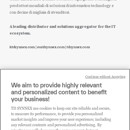
produttori mondiali di soluzioni di information technology e
con decine di migliaia di rivenditori.
A leading distributor and solutions aggregator for the IT
ecosystem.
it.tdsynnex.com
|
eu.tdsynnex.com
|
tdsynnex.com
Continue without Accepting
Sei un rivenditore di tecnologia e desideri acquistare
We aim to provide highly relevant
i prodotti o le soluzioni trattate sul blog?
and personalized content to benefit
CLICCA QUI E DIVENTA
your business!
CLIENTE TD SYNNEX
TD SYNNEX use cookies to keep our site reliable and secure,
to measure its performance, to provide you personalized
market insights and improve your user experience; including
any relevant contents and personalized advertising. By