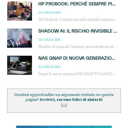
HP PROBOOK: PERCHÉ SEMPRE PIÙ AZIENDE SCELGONO NOTEBOOK PROGETTATI PER IL LAVORO MODERNO
27 LUGLIO 2026
HP ProBook: 5 motivi per cui le aziende scelgono i notebook business HP per migliorare produttività, sicurezza e gestione dell’AI.
SHADOW AI: IL RISCHIO INVISIBILE CHE LE AZIENDE POSSONO GOVERNARE
23 LUGLIO 2026
Shadow AI riguardo l’impiego non autorizzato di sistemi AI all’interno dell’azienda. E’ una pratica che si diffonde a partire dai dipendenti fino ai dirigenti e mette a repentaglio la cybersecurity, con costi più elevati per le organizzazioni. Due recenti report illustrano il fenomeno e forniscono dati in merito
NAS QNAP DI NUOVA GENERAZIONE: PIÙ PRESTAZIONI, SCALABILITÀ E PROTEZIONE DEI DATI PER LE INFRASTRUTTURE IT MODERNE
22 LUGLIO 2026
Scopri la nuova gamma NAS QNAP TS-h1465U-RP, TS-h1065eU e TS-h665U: storage aziendale con ZFS, DDR5, E1.S NVMe e connettività 2.5GbE per backup, virtualizzazione e cybersecurity.
Desideri approfondire un argomento trattato su queste
pagine?
Scrivici, saremo felici di aiutarti!