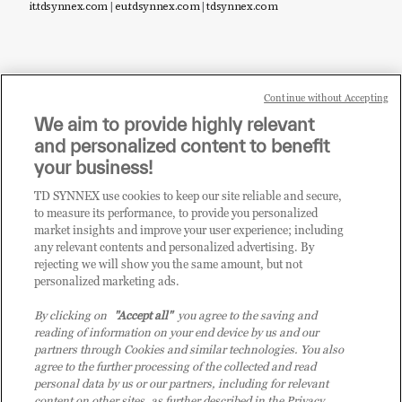
it.tdsynnex.com
|
eu.tdsynnex.com
|
tdsynnex.com
Continue without Accepting
Sei un rivenditore di tecnologia e desideri acquistare
We aim to provide highly relevant
i prodotti o le soluzioni trattate sul blog?
and personalized content to benefit
CLICCA QUI E DIVENTA
your business!
CLIENTE TD SYNNEX
TD SYNNEX use cookies to keep our site reliable and secure,
to measure its performance, to provide you personalized
market insights and improve your user experience; including
any relevant contents and personalized advertising. By
rejecting we will show you the same amount, but not
personalized marketing ads.
By clicking on
"Accept all"
you agree to the saving and
reading of information on your end device by us and our
partners through Cookies and similar technologies. You also
agree to the further processing of the collected and read
personal data by us or our partners, including for relevant
content on other sites, as further described in the Privacy