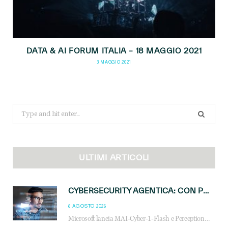
DATA & AI FORUM ITALIA – 18 MAGGIO 2021
3 MAGGIO 2021
Search
for:
ULTIMI ARTICOLI
CYBERSECURITY AGENTICA: CON PERCEPTION E MAI-CYBER-1-FLASH MICROSOFT APRE NUOVI SERVIZI PER IL CANALE
6 AGOSTO 2026
Microsoft lancia MAI-Cyber-1-Flash e Perception: cybersecurity agentica in preview dal 3 novembre. Cosa cambia per MSP, system integrator e reseller.