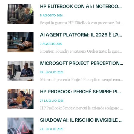
HP ELITEBOOK CON AI: I NOTEBOOK BUSINESS INTELLIGENTI CHE TRASFORMANO PRODUTTIVITÀ, SICUREZZA E LAVORO IBRIDO
5 AGOSTO 2026
Scopri la gamma HP EliteBook con processori Intel® Core™ Ultra e AMD Ryzen™ AI. Notebook business progettati per aumentare la produttività, migliorare la collaborazione e garantire sicurezza avanzata in ufficio e in mobilità.
AI AGENT PLATFORM: IL 2026 È L’ANNO DEL «SISTEMA OPERATIVO» PER GLI AGENTI AZIENDALI
3 AGOSTO 2026
Frontier, Foundry e watsonx Orchestrate: la guerra delle piattaforme AI agent ridisegna il mercato IT. Cosa cambia per reseller, MSP e system integrator.
MICROSOFT PROJECT PERCEPTION: COME GLI AGENTI AI CAMBIERANNO SOC, CYBERSECURITY E SERVIZI MSP
29 LUGLIO 2026
Microsoft presenta Project Perception: scopri come gli agenti AI possono trasformare cybersecurity, SOC e servizi gestiti degli MSP.
HP PROBOOK: PERCHÉ SEMPRE PIÙ AZIENDE SCELGONO NOTEBOOK PROGETTATI PER IL LAVORO MODERNO
27 LUGLIO 2026
HP ProBook: 5 motivi per cui le aziende scelgono i notebook business HP per migliorare produttività, sicurezza e gestione dell’AI.
SHADOW AI: IL RISCHIO INVISIBILE CHE LE AZIENDE POSSONO GOVERNARE
23 LUGLIO 2026