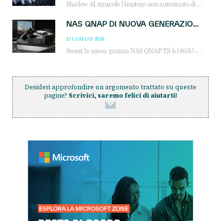
Shadow AI riguardo l’impiego non autorizzato di sistemi AI all’interno dell’azienda. E’ una pratica che si diffonde a partire dai dipendenti fino ai dirigenti e mette a repentaglio la cybersecurity, con costi più elevati per le organizzazioni. Due recenti report illustrano il fenomeno e forniscono dati in merito
NAS QNAP DI NUOVA GENERAZIONE: PIÙ PRESTAZIONI, SCALABILITÀ E PROTEZIONE DEI DATI PER LE INFRASTRUTTURE IT MODERNE
22 LUGLIO 2026
Scopri la nuova gamma NAS QNAP TS-h1465U-RP, TS-h1065eU e TS-h665U: storage aziendale con ZFS, DDR5, E1.S NVMe e connettività 2.5GbE per backup, virtualizzazione e cybersecurity.
Desideri approfondire un argomento trattato su queste
pagine?
Scrivici, saremo felici di aiutarti!