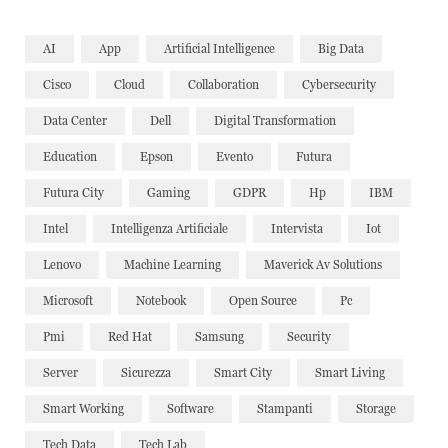
AI
App
Artificial Intelligence
Big Data
Cisco
Cloud
Collaboration
Cybersecurity
Data Center
Dell
Digital Transformation
Education
Epson
Evento
Futura
Futura City
Gaming
GDPR
Hp
IBM
Intel
Intelligenza Artificiale
Intervista
Iot
Lenovo
Machine Learning
Maverick Av Solutions
Microsoft
Notebook
Open Source
Pc
Pmi
Red Hat
Samsung
Security
Server
Sicurezza
Smart City
Smart Living
Smart Working
Software
Stampanti
Storage
Tech Data
Tech Lab