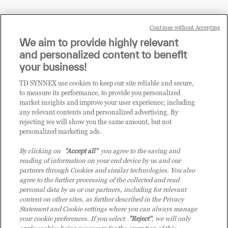
Continue without Accepting
Sei un rivenditore di tecnologia e desideri acquistare
We aim to provide highly relevant
i prodotti o le soluzioni trattate sul blog?
and personalized content to benefit
CLICCA QUI E DIVENTA
your business!
CLIENTE TD SYNNEX
TD SYNNEX use cookies to keep our site reliable and secure,
to measure its performance, to provide you personalized
market insights and improve your user experience; including
any relevant contents and personalized advertising. By
rejecting we will show you the same amount, but not
personalized marketing ads.
By clicking on
"Accept all"
you agree to the saving and
reading of information on your end device by us and our
partners through Cookies and similar technologies. You also
agree to the further processing of the collected and read
personal data by us or our partners, including for relevant
content on other sites, as further described in the Privacy
Statement and Cookie settings where you can always manage
your cookie preferences. If you select
"Reject"
, we will only
© 2026 TD SYNNEX Italy S.r.l. - Sede legale: via Luigi Russolo 9, 20138 Milano