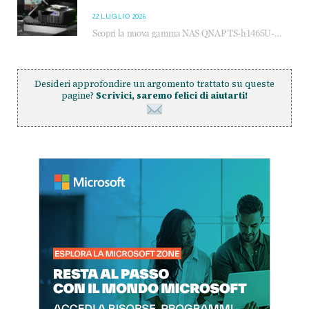
22 LUGLIO 2026
Scopri la nuova gamma NAS QNAP TS-h1465U-RP, TS-h1065eU e TS-h665U: storage aziendale con ZFS, DDR5, E1.S NVMe e connettività 2.5GbE per backup, virtualizzazione e cybersecurity.
Desideri approfondire un argomento trattato su queste
pagine?
Scrivici, saremo felici di aiutarti!