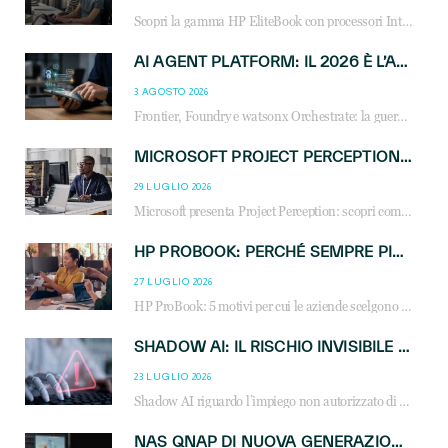
Scopri la gamma HP EliteBook con processori Intel® Core™ Ultra e AMD Ryzen™ AI. Notebook business progettati per aumentare la produttività, migliorare la collaborazione e garantire sicurezza avanzata in ufficio e in mobilità.
AI AGENT PLATFORM: IL 2026 È L’ANNO DEL «SISTEMA OPERATIVO» PER GLI AGENTI AZIENDALI
3 AGOSTO 2026
Frontier, Foundry e watsonx Orchestrate: la guerra delle piattaforme AI agent ridisegna il mercato IT. Cosa cambia per reseller, MSP e system integrator.
MICROSOFT PROJECT PERCEPTION: COME GLI AGENTI AI CAMBIERANNO SOC, CYBERSECURITY E SERVIZI MSP
29 LUGLIO 2026
Microsoft presenta Project Perception: scopri come gli agenti AI possono trasformare cybersecurity, SOC e servizi gestiti degli MSP.
HP PROBOOK: PERCHÉ SEMPRE PIÙ AZIENDE SCELGONO NOTEBOOK PROGETTATI PER IL LAVORO MODERNO
27 LUGLIO 2026
HP ProBook: 5 motivi per cui le aziende scelgono i notebook business HP per migliorare produttività, sicurezza e gestione dell’AI.
SHADOW AI: IL RISCHIO INVISIBILE CHE LE AZIENDE POSSONO GOVERNARE
23 LUGLIO 2026
Shadow AI riguardo l’impiego non autorizzato di sistemi AI all’interno dell’azienda. E’ una pratica che si diffonde a partire dai dipendenti fino ai dirigenti e mette a repentaglio la cybersecurity, con costi più elevati per le organizzazioni. Due recenti report illustrano il fenomeno e forniscono dati in merito
NAS QNAP DI NUOVA GENERAZIONE: PIÙ PRESTAZIONI, SCALABILITÀ E PROTEZIONE DEI DATI PER LE INFRASTRUTTURE IT MODERNE