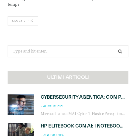
tempi
LEGGI DI PIÙ
Search
for:
ULTIMI ARTICOLI
CYBERSECURITY AGENTICA: CON PERCEPTION E MAI-CYBER-1-FLASH MICROSOFT APRE NUOVI SERVIZI PER IL CANALE
6 AGOSTO 2026
Microsoft lancia MAI-Cyber-1-Flash e Perception: cybersecurity agentica in preview dal 3 novembre. Cosa cambia per MSP, system integrator e reseller.
HP ELITEBOOK CON AI: I NOTEBOOK BUSINESS INTELLIGENTI CHE TRASFORMANO PRODUTTIVITÀ, SICUREZZA E LAVORO IBRIDO
5 AGOSTO 2026