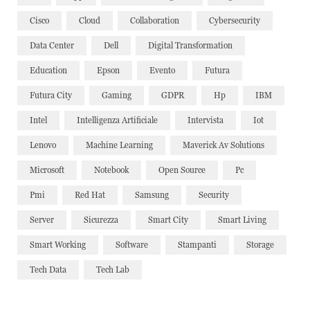
Cisco
Cloud
Collaboration
Cybersecurity
Data Center
Dell
Digital Transformation
Education
Epson
Evento
Futura
Futura City
Gaming
GDPR
Hp
IBM
Intel
Intelligenza Artificiale
Intervista
Iot
Lenovo
Machine Learning
Maverick Av Solutions
Microsoft
Notebook
Open Source
Pc
Pmi
Red Hat
Samsung
Security
Server
Sicurezza
Smart City
Smart Living
Smart Working
Software
Stampanti
Storage
Tech Data
Tech Lab