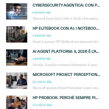
CYBERSECURITY AGENTICA: CON PERCEPTION E MAI-CYBER-1-FLASH MICROSOFT APRE NUOVI SERVIZI PER IL CANALE
6 AGOSTO 2026
Microsoft lancia MAI-Cyber-1-Flash e Perception: cybersecurity agentica in preview dal 3 novembre. Cosa cambia per MSP, system integrator e reseller.
HP ELITEBOOK CON AI: I NOTEBOOK BUSINESS INTELLIGENTI CHE TRASFORMANO PRODUTTIVITÀ, SICUREZZA E LAVORO IBRIDO
5 AGOSTO 2026
Scopri la gamma HP EliteBook con processori Intel® Core™ Ultra e AMD Ryzen™ AI. Notebook business progettati per aumentare la produttività, migliorare la collaborazione e garantire sicurezza avanzata in ufficio e in mobilità.
AI AGENT PLATFORM: IL 2026 È L’ANNO DEL «SISTEMA OPERATIVO» PER GLI AGENTI AZIENDALI
3 AGOSTO 2026
Frontier, Foundry e watsonx Orchestrate: la guerra delle piattaforme AI agent ridisegna il mercato IT. Cosa cambia per reseller, MSP e system integrator.
MICROSOFT PROJECT PERCEPTION: COME GLI AGENTI AI CAMBIERANNO SOC, CYBERSECURITY E SERVIZI MSP
29 LUGLIO 2026
Microsoft presenta Project Perception: scopri come gli agenti AI possono trasformare cybersecurity, SOC e servizi gestiti degli MSP.
HP PROBOOK: PERCHÉ SEMPRE PIÙ AZIENDE SCELGONO NOTEBOOK PROGETTATI PER IL LAVORO MODERNO
27 LUGLIO 2026