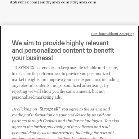
it.tdsynnex.com
|
eu.tdsynnex.com
|
tdsynnex.com
Continue without Accepting
Sei un rivenditore di tecnologia e desideri acquistare
We aim to provide highly relevant
i prodotti o le soluzioni trattate sul blog?
and personalized content to benefit
CLICCA QUI E DIVENTA
your business!
CLIENTE TD SYNNEX
TD SYNNEX use cookies to keep our site reliable and secure,
to measure its performance, to provide you personalized
market insights and improve your user experience; including
any relevant contents and personalized advertising. By
rejecting we will show you the same amount, but not
personalized marketing ads.
By clicking on
"Accept all"
you agree to the saving and
reading of information on your end device by us and our
partners through Cookies and similar technologies. You also
agree to the further processing of the collected and read
personal data by us or our partners, including for relevant
content on other sites, as further described in the Privacy