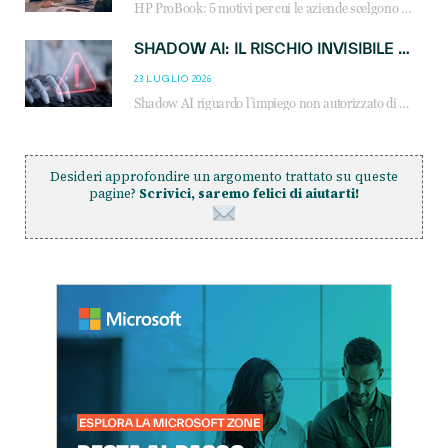
HP ProBook: 5 motivi per cui le aziende scelgono i notebook business HP per migliorare produttività, sicurezza e gestione dell’AI.
SHADOW AI: IL RISCHIO INVISIBILE CHE LE AZIENDE POSSONO GOVERNARE
23 LUGLIO 2026
Shadow AI riguardo l’impiego non autorizzato di sistemi AI all’interno dell’azienda. E’ una pratica che si diffonde a partire dai dipendenti fino ai dirigenti e mette a repentaglio la cybersecurity, con costi più elevati per le organizzazioni. Due recenti report illustrano il fenomeno e forniscono dati in merito
Desideri approfondire un argomento trattato su queste
pagine?
Scrivici, saremo felici di aiutarti!