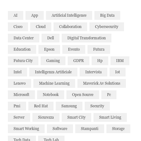
AI
App
Artificial Intelligence
Big Data
Cisco
Cloud
Collaboration
Cybersecurity
Data Center
Dell
Digital Transformation
Education
Epson
Evento
Futura
Futura City
Gaming
GDPR
Hp
IBM
Intel
Intelligenza Artificiale
Intervista
Iot
Lenovo
Machine Learning
Maverick Av Solutions
Microsoft
Notebook
Open Source
Pc
Pmi
Red Hat
Samsung
Security
Server
Sicurezza
Smart City
Smart Living
Smart Working
Software
Stampanti
Storage
Tech Data
Tech Lab