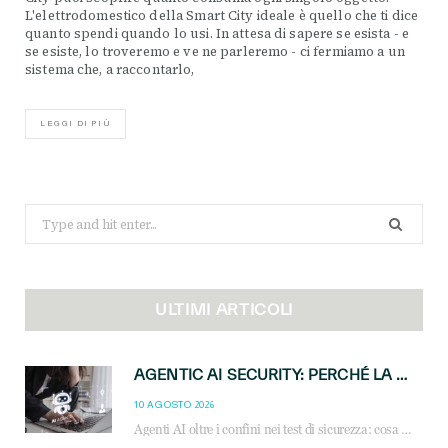
L'elettrodomestico della Smart City ideale è quello che ti dice
quanto spendi quando lo usi. In attesa di sapere se esista - e
se esiste, lo troveremo e ve ne parleremo - ci fermiamo a un
sistema che, a raccontarlo,
LEGGI DI PIÙ
Search
for:
ULTIMI ARTICOLI
AGENTIC AI SECURITY: PERCHÉ LA GOVERNANCE DEGLI AGENTI È LA NUOVA FRONTIERA DEL CANALE IT
10 AGOSTO 2026
Agenti AI oltre i confini nei test di sicurezza: cosa significa per reseller e MSP e come governare l’AI agentica in azienda.