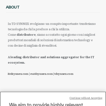
ABOUT
In TD SYNNEX svolgiamo un compito importante: trasferiamo
tecnologia da chi la produce a chi la utilizza.
Come
distributore
, siamo a contatto ogni giorno con i migliori
produttori mondiali di soluzioni di information technology e
con decine di migliaia di rivenditori.
A leading distributor and solutions aggregator for the IT
ecosystem.
it.tdsynnex.com
|
eu.tdsynnex.com
|
tdsynnex.com
Continue without Accepting
Sei un rivenditore di tecnologia e desideri acquistare
We aim to provide highly relevant