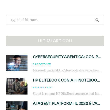
Search
for:
ULTIMI ARTICOLI
CYBERSECURITY AGENTICA: CON PERCEPTION E MAI-CYBER-1-FLASH MICROSOFT APRE NUOVI SERVIZI PER IL CANALE
6 AGOSTO 2026
Microsoft lancia MAI-Cyber-1-Flash e Perception: cybersecurity agentica in preview dal 3 novembre. Cosa cambia per MSP, system integrator e reseller.
HP ELITEBOOK CON AI: I NOTEBOOK BUSINESS INTELLIGENTI CHE TRASFORMANO PRODUTTIVITÀ, SICUREZZA E LAVORO IBRIDO
5 AGOSTO 2026
Scopri la gamma HP EliteBook con processori Intel® Core™ Ultra e AMD Ryzen™ AI. Notebook business progettati per aumentare la produttività, migliorare la collaborazione e garantire sicurezza avanzata in ufficio e in mobilità.
AI AGENT PLATFORM: IL 2026 È L’ANNO DEL «SISTEMA OPERATIVO» PER GLI AGENTI AZIENDALI