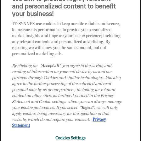
i prodotti o le soluzioni trattate sul blog?
and personalized content to benefit
CLICCA QUI E DIVENTA
your business!
CLIENTE TD SYNNEX
TD SYNNEX use cookies to keep our site reliable and secure,
to measure its performance, to provide you personalized
market insights and improve your user experience; including
any relevant contents and personalized advertising. By
rejecting we will show you the same amount, but not
personalized marketing ads.
By clicking on
"Accept all"
you agree to the saving and
reading of information on your end device by us and our
partners through Cookies and similar technologies. You also
agree to the further processing of the collected and read
personal data by us or our partners, including for relevant
content on other sites, as further described in the Privacy
Statement and Cookie settings where you can always manage
your cookie preferences. If you select
"Reject"
, we will only
© 2026 TD SYNNEX Italy S.r.l. - Sede legale: via Luigi Russolo 9, 20138 Milano
apply cookies being necessary for the operation of this
(MI) - Numero di iscrizione al Registro delle Imprese di Milano e Codice Fiscale:
website, which do not require your consent.
Privacy
07092780159 - P.IVA: 07092780159 - Eur 12.569.000,00 i.v - TD SYNNEX e TD
Statement
SYNNEX logo sono marchi registrati di TD SYNNEX Corporation negli Stati Uniti e
Cookies Settings
in altri Paesi. Società a socio unico soggetta all’attività di direzione e coordinamento