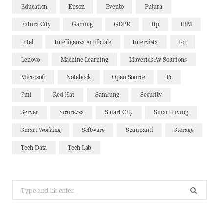
Education
Epson
Evento
Futura
Futura City
Gaming
GDPR
Hp
IBM
Intel
Intelligenza Artificiale
Intervista
Iot
Lenovo
Machine Learning
Maverick Av Solutions
Microsoft
Notebook
Open Source
Pc
Pmi
Red Hat
Samsung
Security
Server
Sicurezza
Smart City
Smart Living
Smart Working
Software
Stampanti
Storage
Tech Data
Tech Lab
Search
for: