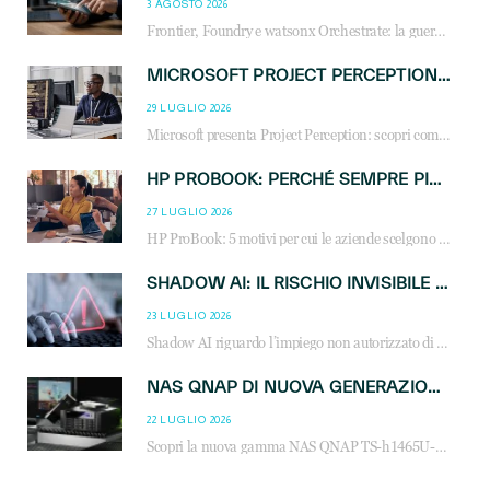
3 AGOSTO 2026
Frontier, Foundry e watsonx Orchestrate: la guerra delle piattaforme AI agent ridisegna il mercato IT. Cosa cambia per reseller, MSP e system integrator.
MICROSOFT PROJECT PERCEPTION: COME GLI AGENTI AI CAMBIERANNO SOC, CYBERSECURITY E SERVIZI MSP
29 LUGLIO 2026
Microsoft presenta Project Perception: scopri come gli agenti AI possono trasformare cybersecurity, SOC e servizi gestiti degli MSP.
HP PROBOOK: PERCHÉ SEMPRE PIÙ AZIENDE SCELGONO NOTEBOOK PROGETTATI PER IL LAVORO MODERNO
27 LUGLIO 2026
HP ProBook: 5 motivi per cui le aziende scelgono i notebook business HP per migliorare produttività, sicurezza e gestione dell’AI.
SHADOW AI: IL RISCHIO INVISIBILE CHE LE AZIENDE POSSONO GOVERNARE
23 LUGLIO 2026
Shadow AI riguardo l’impiego non autorizzato di sistemi AI all’interno dell’azienda. E’ una pratica che si diffonde a partire dai dipendenti fino ai dirigenti e mette a repentaglio la cybersecurity, con costi più elevati per le organizzazioni. Due recenti report illustrano il fenomeno e forniscono dati in merito
NAS QNAP DI NUOVA GENERAZIONE: PIÙ PRESTAZIONI, SCALABILITÀ E PROTEZIONE DEI DATI PER LE INFRASTRUTTURE IT MODERNE
22 LUGLIO 2026
Scopri la nuova gamma NAS QNAP TS-h1465U-RP, TS-h1065eU e TS-h665U: storage aziendale con ZFS, DDR5, E1.S NVMe e connettività 2.5GbE per backup, virtualizzazione e cybersecurity.