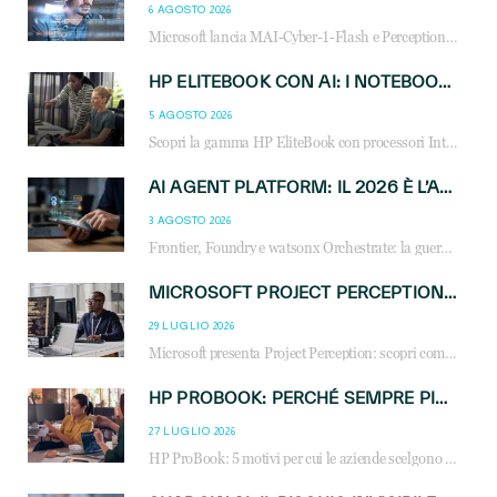
6 AGOSTO 2026
Microsoft lancia MAI-Cyber-1-Flash e Perception: cybersecurity agentica in preview dal 3 novembre. Cosa cambia per MSP, system integrator e reseller.
HP ELITEBOOK CON AI: I NOTEBOOK BUSINESS INTELLIGENTI CHE TRASFORMANO PRODUTTIVITÀ, SICUREZZA E LAVORO IBRIDO
5 AGOSTO 2026
Scopri la gamma HP EliteBook con processori Intel® Core™ Ultra e AMD Ryzen™ AI. Notebook business progettati per aumentare la produttività, migliorare la collaborazione e garantire sicurezza avanzata in ufficio e in mobilità.
AI AGENT PLATFORM: IL 2026 È L’ANNO DEL «SISTEMA OPERATIVO» PER GLI AGENTI AZIENDALI
3 AGOSTO 2026
Frontier, Foundry e watsonx Orchestrate: la guerra delle piattaforme AI agent ridisegna il mercato IT. Cosa cambia per reseller, MSP e system integrator.
MICROSOFT PROJECT PERCEPTION: COME GLI AGENTI AI CAMBIERANNO SOC, CYBERSECURITY E SERVIZI MSP
29 LUGLIO 2026
Microsoft presenta Project Perception: scopri come gli agenti AI possono trasformare cybersecurity, SOC e servizi gestiti degli MSP.
HP PROBOOK: PERCHÉ SEMPRE PIÙ AZIENDE SCELGONO NOTEBOOK PROGETTATI PER IL LAVORO MODERNO
27 LUGLIO 2026
HP ProBook: 5 motivi per cui le aziende scelgono i notebook business HP per migliorare produttività, sicurezza e gestione dell’AI.