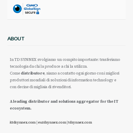
ABOUT
In TD SYNNEX svolgiamo un compito importante: trasferiamo
tecnologia da chi la produce a chi la utilizza.
Come
distributore
, siamo a contatto ogni giorno con i migliori
produttori mondiali di soluzioni di information technology e
con decine di migliaia di rivenditori.
A leading distributor and solutions aggregator for the IT
ecosystem.
it.tdsynnex.com
|
eu.tdsynnex.com
|
tdsynnex.com