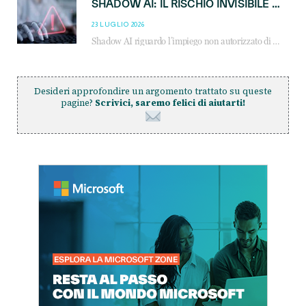
SHADOW AI: IL RISCHIO INVISIBILE CHE LE AZIENDE POSSONO GOVERNARE
23 LUGLIO 2026
Shadow AI riguardo l’impiego non autorizzato di sistemi AI all’interno dell’azienda. E’ una pratica che si diffonde a partire dai dipendenti fino ai dirigenti e mette a repentaglio la cybersecurity, con costi più elevati per le organizzazioni. Due recenti report illustrano il fenomeno e forniscono dati in merito
Desideri approfondire un argomento trattato su queste
pagine?
Scrivici, saremo felici di aiutarti!