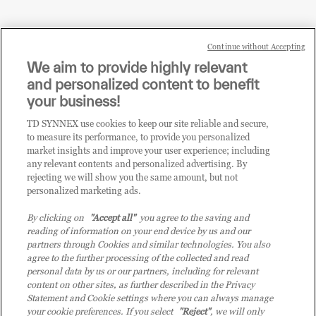
Continue without Accepting
Sei un rivenditore di tecnologia e desideri acquistare
We aim to provide highly relevant
i prodotti o le soluzioni trattate sul blog?
and personalized content to benefit
CLICCA QUI E DIVENTA
your business!
CLIENTE TD SYNNEX
TD SYNNEX use cookies to keep our site reliable and secure,
to measure its performance, to provide you personalized
market insights and improve your user experience; including
any relevant contents and personalized advertising. By
rejecting we will show you the same amount, but not
personalized marketing ads.
By clicking on
"Accept all"
you agree to the saving and
reading of information on your end device by us and our
partners through Cookies and similar technologies. You also
agree to the further processing of the collected and read
personal data by us or our partners, including for relevant
content on other sites, as further described in the Privacy
Statement and Cookie settings where you can always manage
your cookie preferences. If you select
"Reject"
, we will only