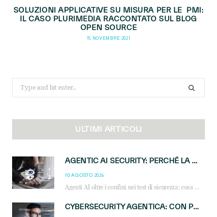
SOLUZIONI APPLICATIVE SU MISURA PER LE PMI:
IL CASO PLURIMEDIA RACCONTATO SUL BLOG
OPEN SOURCE
15 NOVEMBRE 2021
Search
for:
ULTIMI ARTICOLI
AGENTIC AI SECURITY: PERCHÉ LA GOVERNANCE DEGLI AGENTI È LA NUOVA FRONTIERA DEL CANALE IT
10 AGOSTO 2026
Agenti AI oltre i confini nei test di sicurezza: cosa significa per reseller e MSP e come governare l’AI agentica in azienda.
CYBERSECURITY AGENTICA: CON PERCEPTION E MAI-CYBER-1-FLASH MICROSOFT APRE NUOVI SERVIZI PER IL CANALE