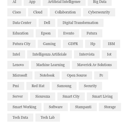
AI
App
Artificial Intelligence
Big Data
Cisco
Cloud
Collaboration
Cybersecurity
Data Center
Dell
Digital Transformation
Education
Epson
Evento
Futura
Futura City
Gaming
GDPR
Hp
IBM
Intel
Intelligenza Artificiale
Intervista
Iot
Lenovo
Machine Learning
Maverick Av Solutions
Microsoft
Notebook
Open Source
Pc
Pmi
Red Hat
Samsung
Security
Server
Sicurezza
Smart City
Smart Living
Smart Working
Software
Stampanti
Storage
Tech Data
Tech Lab