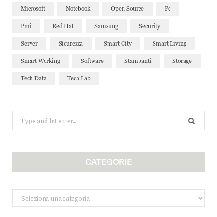
Microsoft
Notebook
Open Source
Pc
Pmi
Red Hat
Samsung
Security
Server
Sicurezza
Smart City
Smart Living
Smart Working
Software
Stampanti
Storage
Tech Data
Tech Lab
Search
for:
CATEGORIE
Categorie