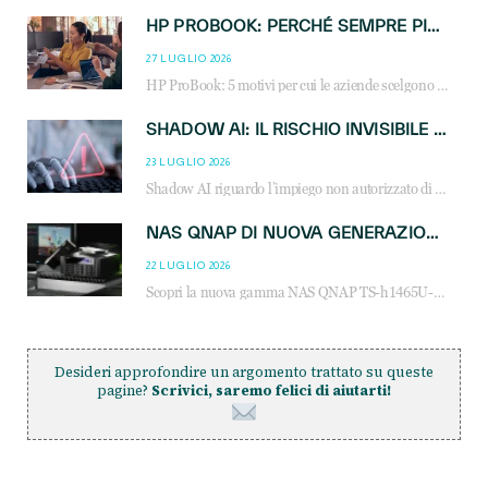
HP PROBOOK: PERCHÉ SEMPRE PIÙ AZIENDE SCELGONO NOTEBOOK PROGETTATI PER IL LAVORO MODERNO
27 LUGLIO 2026
HP ProBook: 5 motivi per cui le aziende scelgono i notebook business HP per migliorare produttività, sicurezza e gestione dell’AI.
SHADOW AI: IL RISCHIO INVISIBILE CHE LE AZIENDE POSSONO GOVERNARE
23 LUGLIO 2026
Shadow AI riguardo l’impiego non autorizzato di sistemi AI all’interno dell’azienda. E’ una pratica che si diffonde a partire dai dipendenti fino ai dirigenti e mette a repentaglio la cybersecurity, con costi più elevati per le organizzazioni. Due recenti report illustrano il fenomeno e forniscono dati in merito
NAS QNAP DI NUOVA GENERAZIONE: PIÙ PRESTAZIONI, SCALABILITÀ E PROTEZIONE DEI DATI PER LE INFRASTRUTTURE IT MODERNE
22 LUGLIO 2026
Scopri la nuova gamma NAS QNAP TS-h1465U-RP, TS-h1065eU e TS-h665U: storage aziendale con ZFS, DDR5, E1.S NVMe e connettività 2.5GbE per backup, virtualizzazione e cybersecurity.
Desideri approfondire un argomento trattato su queste
pagine?
Scrivici, saremo felici di aiutarti!