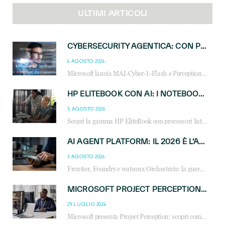
ULTIMI ARTICOLI
CYBERSECURITY AGENTICA: CON PERCEPTION E MAI-CYBER-1-FLASH MICROSOFT APRE NUOVI SERVIZI PER IL CANALE
6 AGOSTO 2026
Microsoft lancia MAI-Cyber-1-Flash e Perception: cybersecurity agentica in preview dal 3 novembre. Cosa cambia per MSP, system integrator e reseller.
HP ELITEBOOK CON AI: I NOTEBOOK BUSINESS INTELLIGENTI CHE TRASFORMANO PRODUTTIVITÀ, SICUREZZA E LAVORO IBRIDO
5 AGOSTO 2026
Scopri la gamma HP EliteBook con processori Intel® Core™ Ultra e AMD Ryzen™ AI. Notebook business progettati per aumentare la produttività, migliorare la collaborazione e garantire sicurezza avanzata in ufficio e in mobilità.
AI AGENT PLATFORM: IL 2026 È L’ANNO DEL «SISTEMA OPERATIVO» PER GLI AGENTI AZIENDALI
3 AGOSTO 2026
Frontier, Foundry e watsonx Orchestrate: la guerra delle piattaforme AI agent ridisegna il mercato IT. Cosa cambia per reseller, MSP e system integrator.
MICROSOFT PROJECT PERCEPTION: COME GLI AGENTI AI CAMBIERANNO SOC, CYBERSECURITY E SERVIZI MSP
29 LUGLIO 2026
Microsoft presenta Project Perception: scopri come gli agenti AI possono trasformare cybersecurity, SOC e servizi gestiti degli MSP.