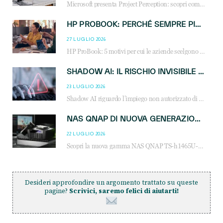
Microsoft presenta Project Perception: scopri come gli agenti AI possono trasformare cybersecurity, SOC e servizi gestiti degli MSP.
HP PROBOOK: PERCHÉ SEMPRE PIÙ AZIENDE SCELGONO NOTEBOOK PROGETTATI PER IL LAVORO MODERNO
27 LUGLIO 2026
HP ProBook: 5 motivi per cui le aziende scelgono i notebook business HP per migliorare produttività, sicurezza e gestione dell’AI.
SHADOW AI: IL RISCHIO INVISIBILE CHE LE AZIENDE POSSONO GOVERNARE
23 LUGLIO 2026
Shadow AI riguardo l’impiego non autorizzato di sistemi AI all’interno dell’azienda. E’ una pratica che si diffonde a partire dai dipendenti fino ai dirigenti e mette a repentaglio la cybersecurity, con costi più elevati per le organizzazioni. Due recenti report illustrano il fenomeno e forniscono dati in merito
NAS QNAP DI NUOVA GENERAZIONE: PIÙ PRESTAZIONI, SCALABILITÀ E PROTEZIONE DEI DATI PER LE INFRASTRUTTURE IT MODERNE
22 LUGLIO 2026
Scopri la nuova gamma NAS QNAP TS-h1465U-RP, TS-h1065eU e TS-h665U: storage aziendale con ZFS, DDR5, E1.S NVMe e connettività 2.5GbE per backup, virtualizzazione e cybersecurity.
Desideri approfondire un argomento trattato su queste
pagine?
Scrivici, saremo felici di aiutarti!