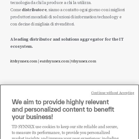
tecnologia da chi la produce a chi la utilizza.
Come
distributore
, siamo a contatto ogni giorno con i migliori
produttori mondiali di soluzioni di information technology e
con decine di migliaia di rivenditori.
A leading distributor and solutions aggregator for the IT
ecosystem.
it.tdsynnex.com
|
eu.tdsynnex.com
|
tdsynnex.com
Continue without Accepting
Sei un rivenditore di tecnologia e desideri acquistare
We aim to provide highly relevant
i prodotti o le soluzioni trattate sul blog?
and personalized content to benefit
CLICCA QUI E DIVENTA
your business!
CLIENTE TD SYNNEX
TD SYNNEX use cookies to keep our site reliable and secure,
to measure its performance, to provide you personalized
market insights and improve your user experience; including