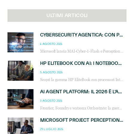
ULTIMI ARTICOLI
CYBERSECURITY AGENTICA: CON PERCEPTION E MAI-CYBER-1-FLASH MICROSOFT APRE NUOVI SERVIZI PER IL CANALE
6 AGOSTO 2026
Microsoft lancia MAI-Cyber-1-Flash e Perception: cybersecurity agentica in preview dal 3 novembre. Cosa cambia per MSP, system integrator e reseller.
HP ELITEBOOK CON AI: I NOTEBOOK BUSINESS INTELLIGENTI CHE TRASFORMANO PRODUTTIVITÀ, SICUREZZA E LAVORO IBRIDO
5 AGOSTO 2026
Scopri la gamma HP EliteBook con processori Intel® Core™ Ultra e AMD Ryzen™ AI. Notebook business progettati per aumentare la produttività, migliorare la collaborazione e garantire sicurezza avanzata in ufficio e in mobilità.
AI AGENT PLATFORM: IL 2026 È L’ANNO DEL «SISTEMA OPERATIVO» PER GLI AGENTI AZIENDALI
3 AGOSTO 2026
Frontier, Foundry e watsonx Orchestrate: la guerra delle piattaforme AI agent ridisegna il mercato IT. Cosa cambia per reseller, MSP e system integrator.
MICROSOFT PROJECT PERCEPTION: COME GLI AGENTI AI CAMBIERANNO SOC, CYBERSECURITY E SERVIZI MSP
29 LUGLIO 2026