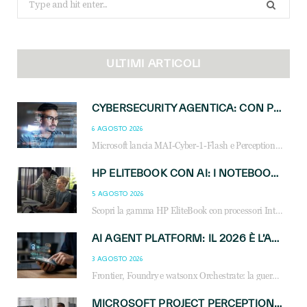
for:
ULTIMI ARTICOLI
CYBERSECURITY AGENTICA: CON PERCEPTION E MAI-CYBER-1-FLASH MICROSOFT APRE NUOVI SERVIZI PER IL CANALE
6 AGOSTO 2026
Microsoft lancia MAI-Cyber-1-Flash e Perception: cybersecurity agentica in preview dal 3 novembre. Cosa cambia per MSP, system integrator e reseller.
HP ELITEBOOK CON AI: I NOTEBOOK BUSINESS INTELLIGENTI CHE TRASFORMANO PRODUTTIVITÀ, SICUREZZA E LAVORO IBRIDO
5 AGOSTO 2026
Scopri la gamma HP EliteBook con processori Intel® Core™ Ultra e AMD Ryzen™ AI. Notebook business progettati per aumentare la produttività, migliorare la collaborazione e garantire sicurezza avanzata in ufficio e in mobilità.
AI AGENT PLATFORM: IL 2026 È L’ANNO DEL «SISTEMA OPERATIVO» PER GLI AGENTI AZIENDALI
3 AGOSTO 2026
Frontier, Foundry e watsonx Orchestrate: la guerra delle piattaforme AI agent ridisegna il mercato IT. Cosa cambia per reseller, MSP e system integrator.
MICROSOFT PROJECT PERCEPTION: COME GLI AGENTI AI CAMBIERANNO SOC, CYBERSECURITY E SERVIZI MSP