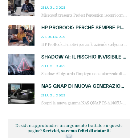
29 LUGLIO 2026
Microsoft presenta Project Perception: scopri come gli agenti AI possono trasformare cybersecurity, SOC e servizi gestiti degli MSP.
HP PROBOOK: PERCHÉ SEMPRE PIÙ AZIENDE SCELGONO NOTEBOOK PROGETTATI PER IL LAVORO MODERNO
27 LUGLIO 2026
HP ProBook: 5 motivi per cui le aziende scelgono i notebook business HP per migliorare produttività, sicurezza e gestione dell’AI.
SHADOW AI: IL RISCHIO INVISIBILE CHE LE AZIENDE POSSONO GOVERNARE
23 LUGLIO 2026
Shadow AI riguardo l’impiego non autorizzato di sistemi AI all’interno dell’azienda. E’ una pratica che si diffonde a partire dai dipendenti fino ai dirigenti e mette a repentaglio la cybersecurity, con costi più elevati per le organizzazioni. Due recenti report illustrano il fenomeno e forniscono dati in merito
NAS QNAP DI NUOVA GENERAZIONE: PIÙ PRESTAZIONI, SCALABILITÀ E PROTEZIONE DEI DATI PER LE INFRASTRUTTURE IT MODERNE
22 LUGLIO 2026
Scopri la nuova gamma NAS QNAP TS-h1465U-RP, TS-h1065eU e TS-h665U: storage aziendale con ZFS, DDR5, E1.S NVMe e connettività 2.5GbE per backup, virtualizzazione e cybersecurity.
Desideri approfondire un argomento trattato su queste
pagine?
Scrivici, saremo felici di aiutarti!