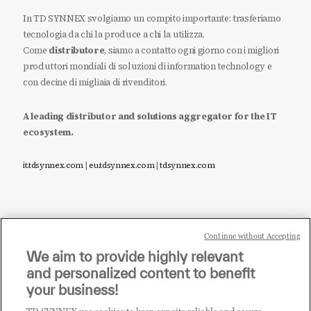
In TD SYNNEX svolgiamo un compito importante: trasferiamo
tecnologia da chi la produce a chi la utilizza.
Come
distributore
, siamo a contatto ogni giorno con i migliori
produttori mondiali di soluzioni di information technology e
con decine di migliaia di rivenditori.
A leading distributor and solutions aggregator for the IT
ecosystem.
it.tdsynnex.com
|
eu.tdsynnex.com
|
tdsynnex.com
Continue without Accepting
Sei un rivenditore di tecnologia e desideri acquistare
We aim to provide highly relevant
i prodotti o le soluzioni trattate sul blog?
and personalized content to benefit
CLICCA QUI E DIVENTA
your business!
CLIENTE TD SYNNEX