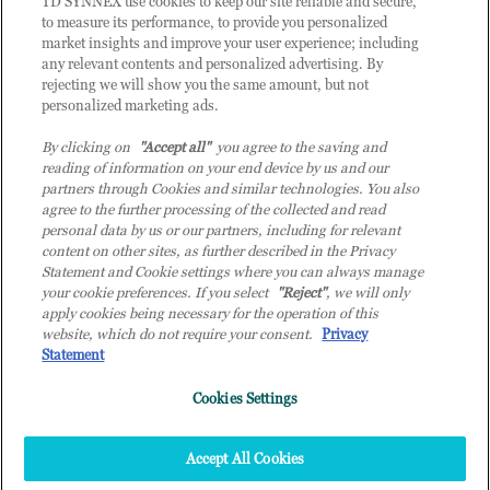
TD SYNNEX use cookies to keep our site reliable and secure,
to measure its performance, to provide you personalized
market insights and improve your user experience; including
any relevant contents and personalized advertising. By
rejecting we will show you the same amount, but not
personalized marketing ads.
By clicking on
"Accept all"
you agree to the saving and
reading of information on your end device by us and our
partners through Cookies and similar technologies. You also
agree to the further processing of the collected and read
personal data by us or our partners, including for relevant
content on other sites, as further described in the Privacy
Statement and Cookie settings where you can always manage
your cookie preferences. If you select
"Reject"
, we will only
© 2026 TD SYNNEX Italy S.r.l. - Sede legale: via Luigi Russolo 9, 20138 Milano
apply cookies being necessary for the operation of this
(MI) - Numero di iscrizione al Registro delle Imprese di Milano e Codice Fiscale:
website, which do not require your consent.
Privacy
07092780159 - P.IVA: 07092780159 - Eur 12.569.000,00 i.v - TD SYNNEX e TD
Statement
SYNNEX logo sono marchi registrati di TD SYNNEX Corporation negli Stati Uniti e
Cookies Settings
in altri Paesi. Società a socio unico soggetta all’attività di direzione e coordinamento
della controllante TD SYNNEX Europe GmbH, con sede a Monaco (Germania).
Top
Accept All Cookies