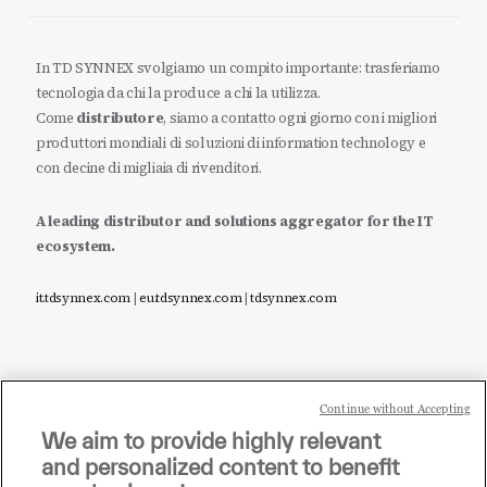
In TD SYNNEX svolgiamo un compito importante: trasferiamo
tecnologia da chi la produce a chi la utilizza.
Come
distributore
, siamo a contatto ogni giorno con i migliori
produttori mondiali di soluzioni di information technology e
con decine di migliaia di rivenditori.
A leading distributor and solutions aggregator for the IT
ecosystem.
it.tdsynnex.com
|
eu.tdsynnex.com
|
tdsynnex.com
Continue without Accepting
Sei un rivenditore di tecnologia e desideri acquistare
We aim to provide highly relevant
i prodotti o le soluzioni trattate sul blog?
and personalized content to benefit