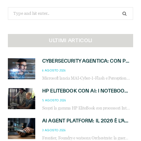
Search
for:
ULTIMI ARTICOLI
CYBERSECURITY AGENTICA: CON PERCEPTION E MAI-CYBER-1-FLASH MICROSOFT APRE NUOVI SERVIZI PER IL CANALE
6 AGOSTO 2026
Microsoft lancia MAI-Cyber-1-Flash e Perception: cybersecurity agentica in preview dal 3 novembre. Cosa cambia per MSP, system integrator e reseller.
HP ELITEBOOK CON AI: I NOTEBOOK BUSINESS INTELLIGENTI CHE TRASFORMANO PRODUTTIVITÀ, SICUREZZA E LAVORO IBRIDO
5 AGOSTO 2026
Scopri la gamma HP EliteBook con processori Intel® Core™ Ultra e AMD Ryzen™ AI. Notebook business progettati per aumentare la produttività, migliorare la collaborazione e garantire sicurezza avanzata in ufficio e in mobilità.
AI AGENT PLATFORM: IL 2026 È L’ANNO DEL «SISTEMA OPERATIVO» PER GLI AGENTI AZIENDALI
3 AGOSTO 2026
Frontier, Foundry e watsonx Orchestrate: la guerra delle piattaforme AI agent ridisegna il mercato IT. Cosa cambia per reseller, MSP e system integrator.