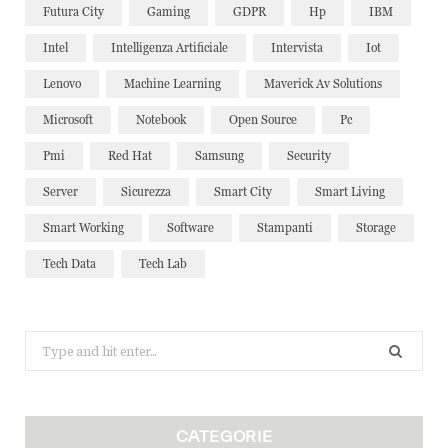
Futura City
Gaming
GDPR
Hp
IBM
Intel
Intelligenza Artificiale
Intervista
Iot
Lenovo
Machine Learning
Maverick Av Solutions
Microsoft
Notebook
Open Source
Pc
Pmi
Red Hat
Samsung
Security
Server
Sicurezza
Smart City
Smart Living
Smart Working
Software
Stampanti
Storage
Tech Data
Tech Lab
Search
for:
CATEGORIE