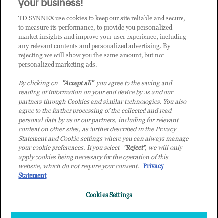
CLICCA QUI E DIVENTA
your business!
CLIENTE TD SYNNEX
TD SYNNEX use cookies to keep our site reliable and secure,
to measure its performance, to provide you personalized
market insights and improve your user experience; including
any relevant contents and personalized advertising. By
rejecting we will show you the same amount, but not
personalized marketing ads.
By clicking on
"Accept all"
you agree to the saving and
reading of information on your end device by us and our
partners through Cookies and similar technologies. You also
agree to the further processing of the collected and read
personal data by us or our partners, including for relevant
content on other sites, as further described in the Privacy
Statement and Cookie settings where you can always manage
your cookie preferences. If you select
"Reject"
, we will only
© 2026 TD SYNNEX Italy S.r.l. - Sede legale: via Luigi Russolo 9, 20138 Milano
apply cookies being necessary for the operation of this
(MI) - Numero di iscrizione al Registro delle Imprese di Milano e Codice Fiscale:
website, which do not require your consent.
Privacy
07092780159 - P.IVA: 07092780159 - Eur 12.569.000,00 i.v - TD SYNNEX e TD
Statement
SYNNEX logo sono marchi registrati di TD SYNNEX Corporation negli Stati Uniti e
Cookies Settings
in altri Paesi. Società a socio unico soggetta all’attività di direzione e coordinamento
della controllante TD SYNNEX Europe GmbH, con sede a Monaco (Germania).