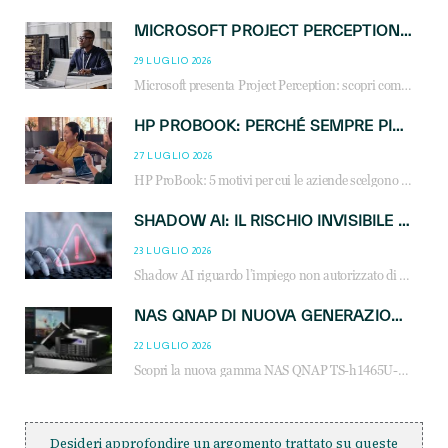
MICROSOFT PROJECT PERCEPTION: COME GLI AGENTI AI CAMBIERANNO SOC, CYBERSECURITY E SERVIZI MSP
29 LUGLIO 2026
Microsoft presenta Project Perception: scopri come gli agenti AI possono trasformare cybersecurity, SOC e servizi gestiti degli MSP.
HP PROBOOK: PERCHÉ SEMPRE PIÙ AZIENDE SCELGONO NOTEBOOK PROGETTATI PER IL LAVORO MODERNO
27 LUGLIO 2026
HP ProBook: 5 motivi per cui le aziende scelgono i notebook business HP per migliorare produttività, sicurezza e gestione dell’AI.
SHADOW AI: IL RISCHIO INVISIBILE CHE LE AZIENDE POSSONO GOVERNARE
23 LUGLIO 2026
Shadow AI riguardo l’impiego non autorizzato di sistemi AI all’interno dell’azienda. E’ una pratica che si diffonde a partire dai dipendenti fino ai dirigenti e mette a repentaglio la cybersecurity, con costi più elevati per le organizzazioni. Due recenti report illustrano il fenomeno e forniscono dati in merito
NAS QNAP DI NUOVA GENERAZIONE: PIÙ PRESTAZIONI, SCALABILITÀ E PROTEZIONE DEI DATI PER LE INFRASTRUTTURE IT MODERNE
22 LUGLIO 2026
Scopri la nuova gamma NAS QNAP TS-h1465U-RP, TS-h1065eU e TS-h665U: storage aziendale con ZFS, DDR5, E1.S NVMe e connettività 2.5GbE per backup, virtualizzazione e cybersecurity.
Desideri approfondire un argomento trattato su queste