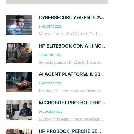
CYBERSECURITY AGENTICA: CON PERCEPTION E MAI-CYBER-1-FLASH MICROSOFT APRE NUOVI SERVIZI PER IL CANALE
6 AGOSTO 2026
Microsoft lancia MAI-Cyber-1-Flash e Perception: cybersecurity agentica in preview dal 3 novembre. Cosa cambia per MSP, system integrator e reseller.
HP ELITEBOOK CON AI: I NOTEBOOK BUSINESS INTELLIGENTI CHE TRASFORMANO PRODUTTIVITÀ, SICUREZZA E LAVORO IBRIDO
5 AGOSTO 2026
Scopri la gamma HP EliteBook con processori Intel® Core™ Ultra e AMD Ryzen™ AI. Notebook business progettati per aumentare la produttività, migliorare la collaborazione e garantire sicurezza avanzata in ufficio e in mobilità.
AI AGENT PLATFORM: IL 2026 È L’ANNO DEL «SISTEMA OPERATIVO» PER GLI AGENTI AZIENDALI
3 AGOSTO 2026
Frontier, Foundry e watsonx Orchestrate: la guerra delle piattaforme AI agent ridisegna il mercato IT. Cosa cambia per reseller, MSP e system integrator.
MICROSOFT PROJECT PERCEPTION: COME GLI AGENTI AI CAMBIERANNO SOC, CYBERSECURITY E SERVIZI MSP
29 LUGLIO 2026
Microsoft presenta Project Perception: scopri come gli agenti AI possono trasformare cybersecurity, SOC e servizi gestiti degli MSP.
HP PROBOOK: PERCHÉ SEMPRE PIÙ AZIENDE SCELGONO NOTEBOOK PROGETTATI PER IL LAVORO MODERNO