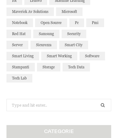
Iot
Lenovo
Machine Learning
Maverick Av Solutions
Microsoft
Notebook
Open Source
Pc
Pmi
Red Hat
Samsung
Security
Server
Sicurezza
Smart City
Smart Living
Smart Working
Software
Stampanti
Storage
Tech Data
Tech Lab
Search
for:
CATEGORIE