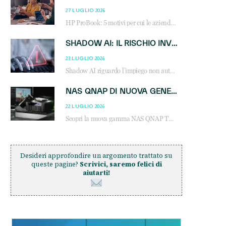
27 LUGLIO 2026
HP ProBook: 5 motivi per cui le aziende scelgono i notebook business HP per migliorare produttività, sicurezza e gestione dell’AI.
SHADOW AI: IL RISCHIO INVISIBILE CHE LE AZIENDE POSSONO GOVERNARE
23 LUGLIO 2026
Shadow AI riguardo l’impiego non autorizzato di sistemi AI all’interno dell’azienda. E’ una pratica che si diffonde a partire dai dipendenti fino ai dirigenti e mette a repentaglio la cybersecurity, con costi più elevati per le organizzazioni. Due recenti report illustrano il fenomeno e forniscono dati in merito
NAS QNAP DI NUOVA GENERAZIONE: PIÙ PRESTAZIONI, SCALABILITÀ E PROTEZIONE DEI DATI PER LE INFRASTRUTTURE IT MODERNE
22 LUGLIO 2026
Scopri la nuova gamma NAS QNAP TS-h1465U-RP, TS-h1065eU e TS-h665U: storage aziendale con ZFS, DDR5, E1.S NVMe e connettività 2.5GbE per backup, virtualizzazione e cybersecurity.
Desideri approfondire un argomento trattato su
queste pagine?
Scrivici, saremo felici di
aiutarti!