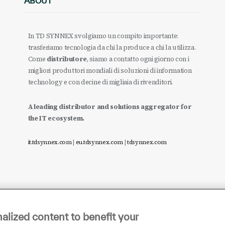
ABOUT
In TD SYNNEX svolgiamo un compito importante:
trasferiamo tecnologia da chi la produce a chi la utilizza.
Come
distributore
, siamo a contatto ogni giorno con i
migliori produttori mondiali di soluzioni di information
technology e con decine di migliaia di rivenditori.
A leading distributor and solutions aggregator for
the IT ecosystem.
it.tdsynnex.com
|
eu.tdsynnex.com
|
tdsynnex.com
alized content to benefit your