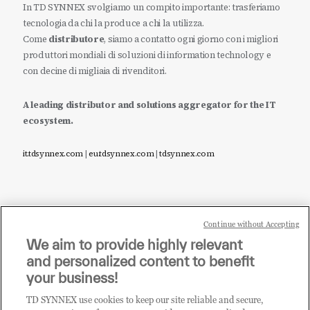
In TD SYNNEX svolgiamo un compito importante: trasferiamo
tecnologia da chi la produce a chi la utilizza.
Come
distributore
, siamo a contatto ogni giorno con i migliori
produttori mondiali di soluzioni di information technology e
con decine di migliaia di rivenditori.
A leading distributor and solutions aggregator for the IT
ecosystem.
it.tdsynnex.com
|
eu.tdsynnex.com
|
tdsynnex.com
Continue without Accepting
Sei un rivenditore di tecnologia e desideri acquistare
We aim to provide highly relevant
i prodotti o le soluzioni trattate sul blog?
and personalized content to benefit
CLICCA QUI E DIVENTA
your business!
CLIENTE TD SYNNEX
TD SYNNEX use cookies to keep our site reliable and secure,