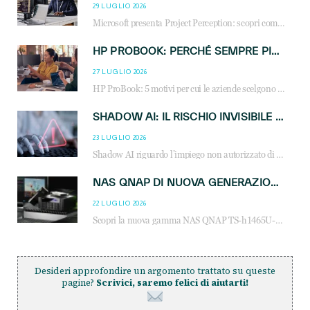
29 LUGLIO 2026
Microsoft presenta Project Perception: scopri come gli agenti AI possono trasformare cybersecurity, SOC e servizi gestiti degli MSP.
HP PROBOOK: PERCHÉ SEMPRE PIÙ AZIENDE SCELGONO NOTEBOOK PROGETTATI PER IL LAVORO MODERNO
27 LUGLIO 2026
HP ProBook: 5 motivi per cui le aziende scelgono i notebook business HP per migliorare produttività, sicurezza e gestione dell’AI.
SHADOW AI: IL RISCHIO INVISIBILE CHE LE AZIENDE POSSONO GOVERNARE
23 LUGLIO 2026
Shadow AI riguardo l’impiego non autorizzato di sistemi AI all’interno dell’azienda. E’ una pratica che si diffonde a partire dai dipendenti fino ai dirigenti e mette a repentaglio la cybersecurity, con costi più elevati per le organizzazioni. Due recenti report illustrano il fenomeno e forniscono dati in merito
NAS QNAP DI NUOVA GENERAZIONE: PIÙ PRESTAZIONI, SCALABILITÀ E PROTEZIONE DEI DATI PER LE INFRASTRUTTURE IT MODERNE
22 LUGLIO 2026
Scopri la nuova gamma NAS QNAP TS-h1465U-RP, TS-h1065eU e TS-h665U: storage aziendale con ZFS, DDR5, E1.S NVMe e connettività 2.5GbE per backup, virtualizzazione e cybersecurity.
Desideri approfondire un argomento trattato su queste
pagine?
Scrivici, saremo felici di aiutarti!