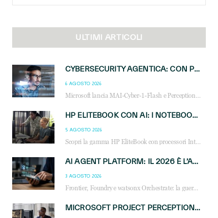
for:
ULTIMI ARTICOLI
CYBERSECURITY AGENTICA: CON PERCEPTION E MAI-CYBER-1-FLASH MICROSOFT APRE NUOVI SERVIZI PER IL CANALE
6 AGOSTO 2026
Microsoft lancia MAI-Cyber-1-Flash e Perception: cybersecurity agentica in preview dal 3 novembre. Cosa cambia per MSP, system integrator e reseller.
HP ELITEBOOK CON AI: I NOTEBOOK BUSINESS INTELLIGENTI CHE TRASFORMANO PRODUTTIVITÀ, SICUREZZA E LAVORO IBRIDO
5 AGOSTO 2026
Scopri la gamma HP EliteBook con processori Intel® Core™ Ultra e AMD Ryzen™ AI. Notebook business progettati per aumentare la produttività, migliorare la collaborazione e garantire sicurezza avanzata in ufficio e in mobilità.
AI AGENT PLATFORM: IL 2026 È L’ANNO DEL «SISTEMA OPERATIVO» PER GLI AGENTI AZIENDALI
3 AGOSTO 2026
Frontier, Foundry e watsonx Orchestrate: la guerra delle piattaforme AI agent ridisegna il mercato IT. Cosa cambia per reseller, MSP e system integrator.
MICROSOFT PROJECT PERCEPTION: COME GLI AGENTI AI CAMBIERANNO SOC, CYBERSECURITY E SERVIZI MSP