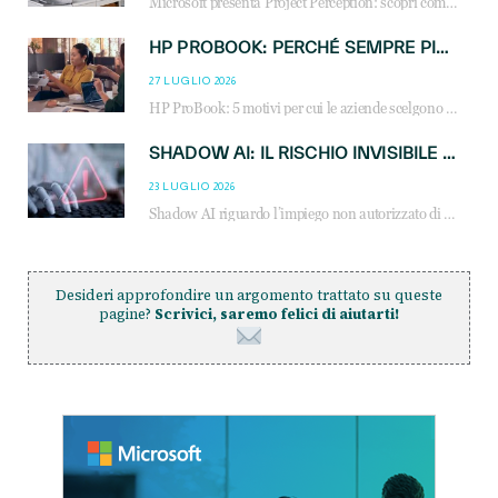
Microsoft presenta Project Perception: scopri come gli agenti AI possono trasformare cybersecurity, SOC e servizi gestiti degli MSP.
HP PROBOOK: PERCHÉ SEMPRE PIÙ AZIENDE SCELGONO NOTEBOOK PROGETTATI PER IL LAVORO MODERNO
27 LUGLIO 2026
HP ProBook: 5 motivi per cui le aziende scelgono i notebook business HP per migliorare produttività, sicurezza e gestione dell’AI.
SHADOW AI: IL RISCHIO INVISIBILE CHE LE AZIENDE POSSONO GOVERNARE
23 LUGLIO 2026
Shadow AI riguardo l’impiego non autorizzato di sistemi AI all’interno dell’azienda. E’ una pratica che si diffonde a partire dai dipendenti fino ai dirigenti e mette a repentaglio la cybersecurity, con costi più elevati per le organizzazioni. Due recenti report illustrano il fenomeno e forniscono dati in merito
Desideri approfondire un argomento trattato su queste
pagine?
Scrivici, saremo felici di aiutarti!