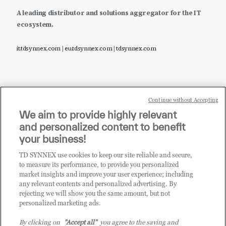
A leading distributor and solutions aggregator for the IT
ecosystem.
it.tdsynnex.com
|
eu.tdsynnex.com
|
tdsynnex.com
Continue without Accepting
Sei un rivenditore di tecnologia e desideri acquistare
We aim to provide highly relevant
i prodotti o le soluzioni trattate sul blog?
and personalized content to benefit
CLICCA QUI E DIVENTA
your business!
CLIENTE TD SYNNEX
TD SYNNEX use cookies to keep our site reliable and secure,
to measure its performance, to provide you personalized
market insights and improve your user experience; including
any relevant contents and personalized advertising. By
rejecting we will show you the same amount, but not
personalized marketing ads.
By clicking on
"Accept all"
you agree to the saving and