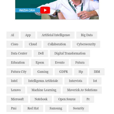
AI
App
Artificial Intelligence
Big Data
Cisco
Cloud
Collaboration
Cybersecurity
Data Center
Dell
Digital Transformation
Education
Epson
Evento
Futura
Futura City
Gaming
GDPR
Hp
IBM
Intel
Intelligenza Artificiale
Intervista
Iot
Lenovo
Machine Learning
Maverick Av Solutions
Microsoft
Notebook
Open Source
Pc
Pmi
Red Hat
Samsung
Security