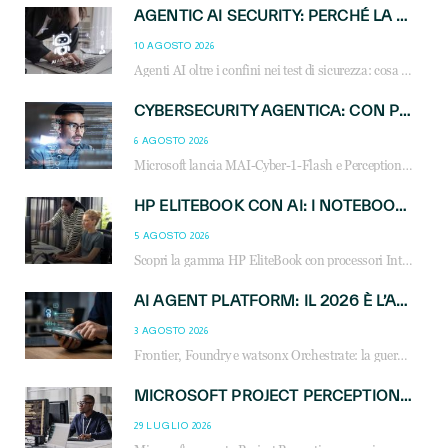
AGENTIC AI SECURITY: PERCHÉ LA GOVERNANCE DEGLI AGENTI È LA NUOVA FRONTIERA DEL CANALE IT
10 AGOSTO 2026
Agenti AI oltre i confini nei test di sicurezza: cosa significa per reseller e MSP e come governare l’AI agentica in azienda.
CYBERSECURITY AGENTICA: CON PERCEPTION E MAI-CYBER-1-FLASH MICROSOFT APRE NUOVI SERVIZI PER IL CANALE
6 AGOSTO 2026
Microsoft lancia MAI-Cyber-1-Flash e Perception: cybersecurity agentica in preview dal 3 novembre. Cosa cambia per MSP, system integrator e reseller.
HP ELITEBOOK CON AI: I NOTEBOOK BUSINESS INTELLIGENTI CHE TRASFORMANO PRODUTTIVITÀ, SICUREZZA E LAVORO IBRIDO
5 AGOSTO 2026
Scopri la gamma HP EliteBook con processori Intel® Core™ Ultra e AMD Ryzen™ AI. Notebook business progettati per aumentare la produttività, migliorare la collaborazione e garantire sicurezza avanzata in ufficio e in mobilità.
AI AGENT PLATFORM: IL 2026 È L’ANNO DEL «SISTEMA OPERATIVO» PER GLI AGENTI AZIENDALI
3 AGOSTO 2026
Frontier, Foundry e watsonx Orchestrate: la guerra delle piattaforme AI agent ridisegna il mercato IT. Cosa cambia per reseller, MSP e system integrator.
MICROSOFT PROJECT PERCEPTION: COME GLI AGENTI AI CAMBIERANNO SOC, CYBERSECURITY E SERVIZI MSP
29 LUGLIO 2026