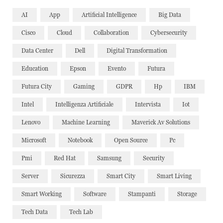
AI
App
Artificial Intelligence
Big Data
Cisco
Cloud
Collaboration
Cybersecurity
Data Center
Dell
Digital Transformation
Education
Epson
Evento
Futura
Futura City
Gaming
GDPR
Hp
IBM
Intel
Intelligenza Artificiale
Intervista
Iot
Lenovo
Machine Learning
Maverick Av Solutions
Microsoft
Notebook
Open Source
Pc
Pmi
Red Hat
Samsung
Security
Server
Sicurezza
Smart City
Smart Living
Smart Working
Software
Stampanti
Storage
Tech Data
Tech Lab