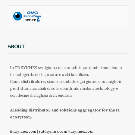
ABOUT
In TD SYNNEX svolgiamo un compito importante: trasferiamo
tecnologia da chi la produce a chi la utilizza.
Come
distributore
, siamo a contatto ogni giorno con i migliori
produttori mondiali di soluzioni di information technology e
con decine di migliaia di rivenditori.
A leading distributor and solutions aggregator for the IT
ecosystem.
it.tdsynnex.com
|
eu.tdsynnex.com
|
tdsynnex.com