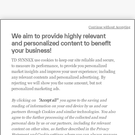
Continue without Accepting
Sei un rivenditore di tecnologia e desideri acquistare
We aim to provide highly relevant
i prodotti o le soluzioni trattate sul blog?
and personalized content to benefit
CLICCA QUI E DIVENTA
your business!
CLIENTE TD SYNNEX
TD SYNNEX use cookies to keep our site reliable and secure,
to measure its performance, to provide you personalized
market insights and improve your user experience; including
any relevant contents and personalized advertising. By
rejecting we will show you the same amount, but not
personalized marketing ads.
By clicking on
"Accept all"
you agree to the saving and
reading of information on your end device by us and our
partners through Cookies and similar technologies. You also
agree to the further processing of the collected and read
personal data by us or our partners, including for relevant
content on other sites, as further described in the Privacy
Statement and Cookie settings where you can always manage