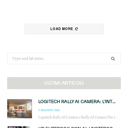
LOAD MORE
Search
for:
ULTIMI ARTICOLI
LOGITECH RALLY AI CAMERA: L’INTELLIGENZA ARTIFICIALE ENTRA NELLE SALE RIUNIONI DI NUOVA GENERAZIONE
5 AGOSTO 2026
Logitech Rally AI Camera e Rally AI Camera Pro trasformano gli spazi di collaborazione con AI, inquadratura intelligente, multi-camera e gestione avanzata dei meeting ibridi.