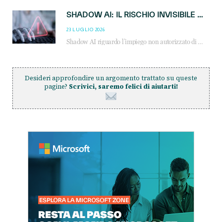
SHADOW AI: IL RISCHIO INVISIBILE CHE LE AZIENDE POSSONO GOVERNARE
23 LUGLIO 2026
Shadow AI riguardo l’impiego non autorizzato di sistemi AI all’interno dell’azienda. E’ una pratica che si diffonde a partire dai dipendenti fino ai dirigenti e mette a repentaglio la cybersecurity, con costi più elevati per le organizzazioni. Due recenti report illustrano il fenomeno e forniscono dati in merito
Desideri approfondire un argomento trattato su queste
pagine?
Scrivici, saremo felici di aiutarti!