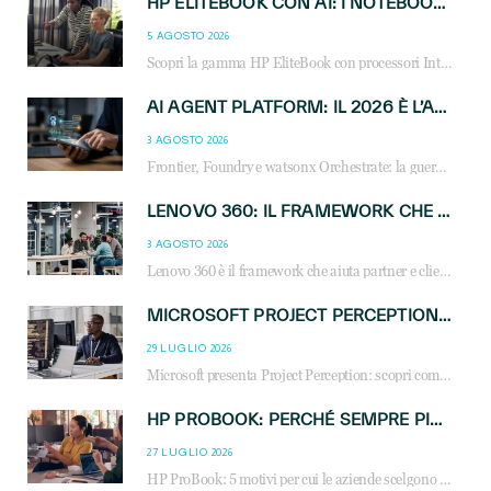
HP ELITEBOOK CON AI: I NOTEBOOK BUSINESS INTELLIGENTI CHE TRASFORMANO PRODUTTIVITÀ, SICUREZZA E LAVORO IBRIDO
5 AGOSTO 2026
Scopri la gamma HP EliteBook con processori Intel® Core™ Ultra e AMD Ryzen™ AI. Notebook business progettati per aumentare la produttività, migliorare la collaborazione e garantire sicurezza avanzata in ufficio e in mobilità.
AI AGENT PLATFORM: IL 2026 È L’ANNO DEL «SISTEMA OPERATIVO» PER GLI AGENTI AZIENDALI
3 AGOSTO 2026
Frontier, Foundry e watsonx Orchestrate: la guerra delle piattaforme AI agent ridisegna il mercato IT. Cosa cambia per reseller, MSP e system integrator.
LENOVO 360: IL FRAMEWORK CHE UNISCE INNOVAZIONE, SOSTENIBILITÀ E CRESCITA DEL BUSINESS
3 AGOSTO 2026
Lenovo 360 è il framework che aiuta partner e clienti a crescere attraverso AI, sostenibilità, servizi e competenze. Scopri vantaggi, opportunità e casi d’uso.
MICROSOFT PROJECT PERCEPTION: COME GLI AGENTI AI CAMBIERANNO SOC, CYBERSECURITY E SERVIZI MSP
29 LUGLIO 2026
Microsoft presenta Project Perception: scopri come gli agenti AI possono trasformare cybersecurity, SOC e servizi gestiti degli MSP.
HP PROBOOK: PERCHÉ SEMPRE PIÙ AZIENDE SCELGONO NOTEBOOK PROGETTATI PER IL LAVORO MODERNO
27 LUGLIO 2026
HP ProBook: 5 motivi per cui le aziende scelgono i notebook business HP per migliorare produttività, sicurezza e gestione dell’AI.