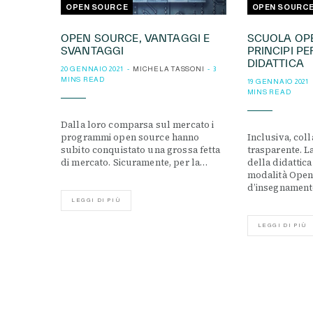
OPEN SOURCE
OPEN SOURC
OPEN SOURCE, VANTAGGI E
SCUOLA OPE
SVANTAGGI
PRINCIPI PE
DIDATTICA
20 GENNAIO 2021
MICHELA TASSONI
3
MINS READ
19 GENNAIO 2021
MINS READ
Dalla loro comparsa sul mercato i
programmi open source hanno
Inclusiva, coll
subito conquistato una grossa fetta
trasparente. L
di mercato. Sicuramente, per la…
della didattica
modalità Open
d’insegnament
LEGGI DI PIÙ
LEGGI DI PIÙ