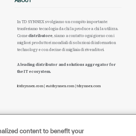
ABOUT
In TD SYNNEX svolgiamo un compito importante:
trasferiamo tecnologia da chi la produce a chi la utilizza.
Come
distributore
, siamo a contatto ogni giorno con i
migliori produttori mondiali di soluzioni di information
technology e con decine di migliaia di rivenditori.
A leading distributor and solutions aggregator for
the IT ecosystem.
it.tdsynnex.com
|
eu.tdsynnex.com
|
tdsynnex.com
alized content to benefit your