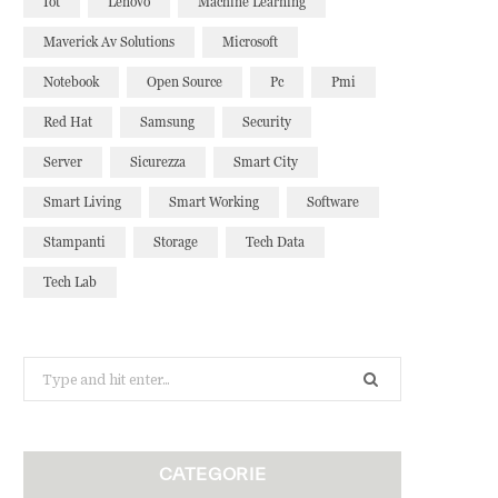
Iot
Lenovo
Machine Learning
Maverick Av Solutions
Microsoft
Notebook
Open Source
Pc
Pmi
Red Hat
Samsung
Security
Server
Sicurezza
Smart City
Smart Living
Smart Working
Software
Stampanti
Storage
Tech Data
Tech Lab
Search
for:
CATEGORIE