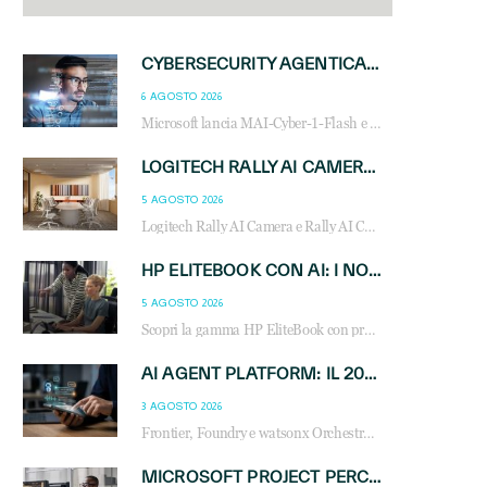
CYBERSECURITY AGENTICA: CON PERCEPTION E MAI-CYBER-1-FLASH MICROSOFT APRE NUOVI SERVIZI PER IL CANALE
6 AGOSTO 2026
Microsoft lancia MAI-Cyber-1-Flash e Perception: cybersecurity agentica in preview dal 3 novembre. Cosa cambia per MSP, system integrator e reseller.
LOGITECH RALLY AI CAMERA: L’INTELLIGENZA ARTIFICIALE ENTRA NELLE SALE RIUNIONI DI NUOVA GENERAZIONE
5 AGOSTO 2026
Logitech Rally AI Camera e Rally AI Camera Pro trasformano gli spazi di collaborazione con AI, inquadratura intelligente, multi-camera e gestione avanzata dei meeting ibridi.
HP ELITEBOOK CON AI: I NOTEBOOK BUSINESS INTELLIGENTI CHE TRASFORMANO PRODUTTIVITÀ, SICUREZZA E LAVORO IBRIDO
5 AGOSTO 2026
Scopri la gamma HP EliteBook con processori Intel® Core™ Ultra e AMD Ryzen™ AI. Notebook business progettati per aumentare la produttività, migliorare la collaborazione e garantire sicurezza avanzata in ufficio e in mobilità.
AI AGENT PLATFORM: IL 2026 È L’ANNO DEL «SISTEMA OPERATIVO» PER GLI AGENTI AZIENDALI
3 AGOSTO 2026
Frontier, Foundry e watsonx Orchestrate: la guerra delle piattaforme AI agent ridisegna il mercato IT. Cosa cambia per reseller, MSP e system integrator.
MICROSOFT PROJECT PERCEPTION: COME GLI AGENTI AI CAMBIERANNO SOC, CYBERSECURITY E SERVIZI MSP