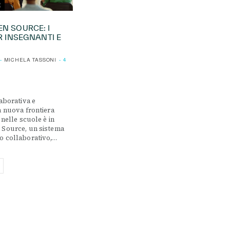
E
N SOURCE: I
R INSEGNANTI E
MICHELA TASSONI
4
aborativa e
a nuova frontiera
 nelle scuole è in
 Source, un sistema
o collaborativo,…