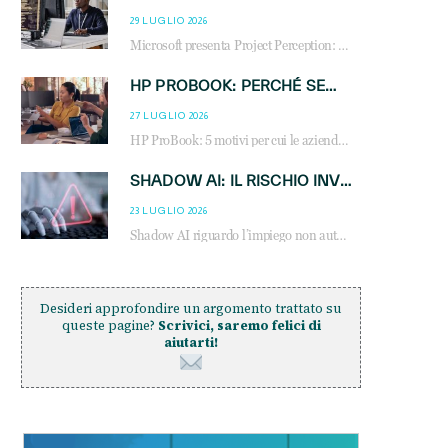
29 LUGLIO 2026
Microsoft presenta Project Perception: scopri come gli agenti AI possono trasformare cybersecurity, SOC e servizi gestiti degli MSP.
HP PROBOOK: PERCHÉ SEMPRE PIÙ AZIENDE SCELGONO NOTEBOOK PROGETTATI PER IL LAVORO MODERNO
27 LUGLIO 2026
HP ProBook: 5 motivi per cui le aziende scelgono i notebook business HP per migliorare produttività, sicurezza e gestione dell’AI.
SHADOW AI: IL RISCHIO INVISIBILE CHE LE AZIENDE POSSONO GOVERNARE
23 LUGLIO 2026
Shadow AI riguardo l’impiego non autorizzato di sistemi AI all’interno dell’azienda. E’ una pratica che si diffonde a partire dai dipendenti fino ai dirigenti e mette a repentaglio la cybersecurity, con costi più elevati per le organizzazioni. Due recenti report illustrano il fenomeno e forniscono dati in merito
Desideri approfondire un argomento trattato su
queste pagine?
Scrivici, saremo felici di
aiutarti!