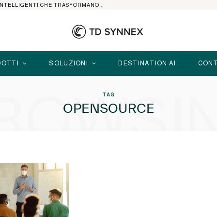
HP ELITEBOOK CON AI: I NOTEBOOK BUSINESS INTELLIGENTI CHE TRASFORMANO PRODUTTIVITÀ, SICUREZZA E LAVORO IBRIDO
OTTI
SOLUZIONI
DESTINATION AI
CONT
ROWSI
TAG
OPENSOURCE