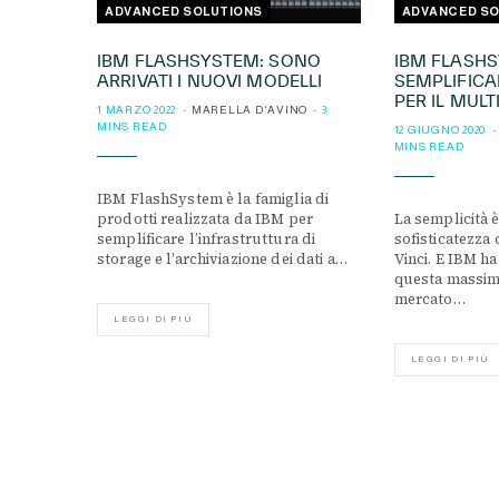
ADVANCED SOLUTIONS
ADVANCED SO
IBM FLASHSYSTEM: SONO
IBM FLASH
ARRIVATI I NUOVI MODELLI
SEMPLIFICA
PER IL MULT
1 MARZO 2022
MARELLA D'AVINO
3
MINS READ
12 GIUGNO 2020
MINS READ
IBM FlashSystem è la famiglia di
prodotti realizzata da IBM per
La semplicità 
semplificare l’infrastruttura di
sofisticatezza
storage e l’archiviazione dei dati a…
Vinci. E IBM h
questa massim
mercato…
LEGGI DI PIÙ
LEGGI DI PIÙ