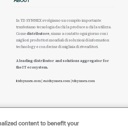
ABOUT
In TD SYNNEX svolgiamo un compito importante:
trasferiamo tecnologia da chi la produce a chi la utilizza.
Come
distributore
, siamo a contatto ogni giorno con i
migliori produttori mondiali di soluzioni di information
technology e con decine di migliaia di rivenditori.
A leading distributor and solutions aggregator for
the IT ecosystem.
it.tdsynnex.com
|
eu.tdsynnex.com
|
tdsynnex.com
alized content to benefit your