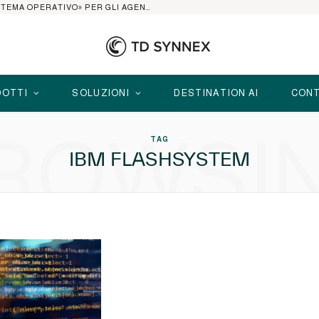
AI AGENT PLATFORM: IL 2026 È L’ANNO DEL «SISTEMA OPERATIVO» PER GLI AGENTI AZIENDALI
OTTI
SOLUZIONI
DESTINATION AI
CONT
ROWSI
TAG
IBM FLASHSYSTEM