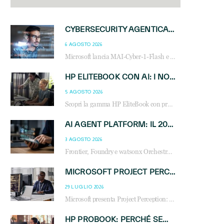
CYBERSECURITY AGENTICA: CON PERCEPTION E MAI-CYBER-1-FLASH MICROSOFT APRE NUOVI SERVIZI PER IL CANALE
6 AGOSTO 2026
Microsoft lancia MAI-Cyber-1-Flash e Perception: cybersecurity agentica in preview dal 3 novembre. Cosa cambia per MSP, system integrator e reseller.
HP ELITEBOOK CON AI: I NOTEBOOK BUSINESS INTELLIGENTI CHE TRASFORMANO PRODUTTIVITÀ, SICUREZZA E LAVORO IBRIDO
5 AGOSTO 2026
Scopri la gamma HP EliteBook con processori Intel® Core™ Ultra e AMD Ryzen™ AI. Notebook business progettati per aumentare la produttività, migliorare la collaborazione e garantire sicurezza avanzata in ufficio e in mobilità.
AI AGENT PLATFORM: IL 2026 È L’ANNO DEL «SISTEMA OPERATIVO» PER GLI AGENTI AZIENDALI
3 AGOSTO 2026
Frontier, Foundry e watsonx Orchestrate: la guerra delle piattaforme AI agent ridisegna il mercato IT. Cosa cambia per reseller, MSP e system integrator.
MICROSOFT PROJECT PERCEPTION: COME GLI AGENTI AI CAMBIERANNO SOC, CYBERSECURITY E SERVIZI MSP
29 LUGLIO 2026
Microsoft presenta Project Perception: scopri come gli agenti AI possono trasformare cybersecurity, SOC e servizi gestiti degli MSP.
HP PROBOOK: PERCHÉ SEMPRE PIÙ AZIENDE SCELGONO NOTEBOOK PROGETTATI PER IL LAVORO MODERNO