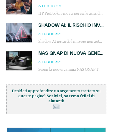
27 LUGLIO 2026
HP ProBook: 5 motivi per cui le aziende scelgono i notebook business HP per migliorare produttività, sicurezza e gestione dell’AI.
SHADOW AI: IL RISCHIO INVISIBILE CHE LE AZIENDE POSSONO GOVERNARE
23 LUGLIO 2026
Shadow AI riguardo l’impiego non autorizzato di sistemi AI all’interno dell’azienda. E’ una pratica che si diffonde a partire dai dipendenti fino ai dirigenti e mette a repentaglio la cybersecurity, con costi più elevati per le organizzazioni. Due recenti report illustrano il fenomeno e forniscono dati in merito
NAS QNAP DI NUOVA GENERAZIONE: PIÙ PRESTAZIONI, SCALABILITÀ E PROTEZIONE DEI DATI PER LE INFRASTRUTTURE IT MODERNE
22 LUGLIO 2026
Scopri la nuova gamma NAS QNAP TS-h1465U-RP, TS-h1065eU e TS-h665U: storage aziendale con ZFS, DDR5, E1.S NVMe e connettività 2.5GbE per backup, virtualizzazione e cybersecurity.
Desideri approfondire un argomento trattato su
queste pagine?
Scrivici, saremo felici di
aiutarti!