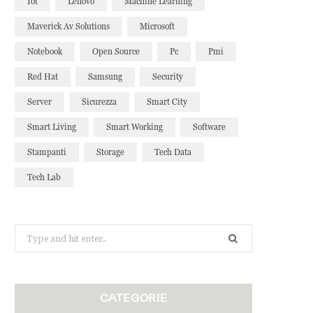
Iot
Lenovo
Machine Learning
Maverick Av Solutions
Microsoft
Notebook
Open Source
Pc
Pmi
Red Hat
Samsung
Security
Server
Sicurezza
Smart City
Smart Living
Smart Working
Software
Stampanti
Storage
Tech Data
Tech Lab
Search
for:
CATEGORIE