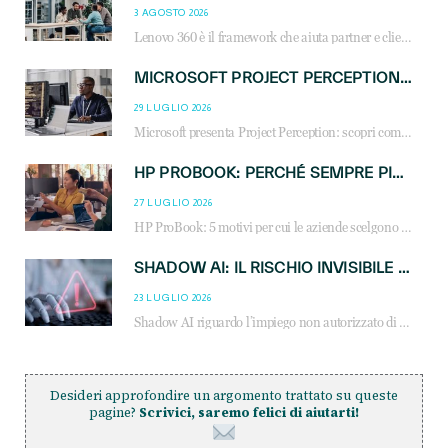
3 AGOSTO 2026
Lenovo 360 è il framework che aiuta partner e clienti a crescere attraverso AI, sostenibilità, servizi e competenze. Scopri vantaggi, opportunità e casi d’uso.
MICROSOFT PROJECT PERCEPTION: COME GLI AGENTI AI CAMBIERANNO SOC, CYBERSECURITY E SERVIZI MSP
29 LUGLIO 2026
Microsoft presenta Project Perception: scopri come gli agenti AI possono trasformare cybersecurity, SOC e servizi gestiti degli MSP.
HP PROBOOK: PERCHÉ SEMPRE PIÙ AZIENDE SCELGONO NOTEBOOK PROGETTATI PER IL LAVORO MODERNO
27 LUGLIO 2026
HP ProBook: 5 motivi per cui le aziende scelgono i notebook business HP per migliorare produttività, sicurezza e gestione dell’AI.
SHADOW AI: IL RISCHIO INVISIBILE CHE LE AZIENDE POSSONO GOVERNARE
23 LUGLIO 2026
Shadow AI riguardo l’impiego non autorizzato di sistemi AI all’interno dell’azienda. E’ una pratica che si diffonde a partire dai dipendenti fino ai dirigenti e mette a repentaglio la cybersecurity, con costi più elevati per le organizzazioni. Due recenti report illustrano il fenomeno e forniscono dati in merito
Desideri approfondire un argomento trattato su queste
pagine?
Scrivici, saremo felici di aiutarti!