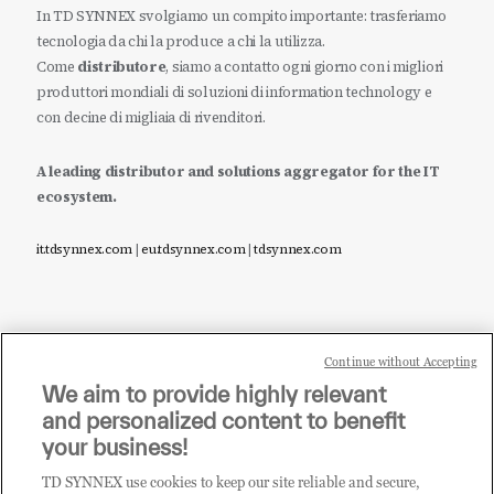
In TD SYNNEX svolgiamo un compito importante: trasferiamo
tecnologia da chi la produce a chi la utilizza.
Come
distributore
, siamo a contatto ogni giorno con i migliori
produttori mondiali di soluzioni di information technology e
con decine di migliaia di rivenditori.
A leading distributor and solutions aggregator for the IT
ecosystem.
it.tdsynnex.com
|
eu.tdsynnex.com
|
tdsynnex.com
Continue without Accepting
Sei un rivenditore di tecnologia e desideri acquistare
We aim to provide highly relevant
i prodotti o le soluzioni trattate sul blog?
and personalized content to benefit
CLICCA QUI E DIVENTA
your business!
CLIENTE TD SYNNEX
TD SYNNEX use cookies to keep our site reliable and secure,