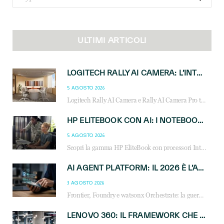
for:
ULTIMI ARTICOLI
LOGITECH RALLY AI CAMERA: L’INTELLIGENZA ARTIFICIALE ENTRA NELLE SALE RIUNIONI DI NUOVA GENERAZIONE
5 AGOSTO 2026
Logitech Rally AI Camera e Rally AI Camera Pro trasformano gli spazi di collaborazione con AI, inquadratura intelligente, multi-camera e gestione avanzata dei meeting ibridi.
HP ELITEBOOK CON AI: I NOTEBOOK BUSINESS INTELLIGENTI CHE TRASFORMANO PRODUTTIVITÀ, SICUREZZA E LAVORO IBRIDO
5 AGOSTO 2026
Scopri la gamma HP EliteBook con processori Intel® Core™ Ultra e AMD Ryzen™ AI. Notebook business progettati per aumentare la produttività, migliorare la collaborazione e garantire sicurezza avanzata in ufficio e in mobilità.
AI AGENT PLATFORM: IL 2026 È L’ANNO DEL «SISTEMA OPERATIVO» PER GLI AGENTI AZIENDALI
3 AGOSTO 2026
Frontier, Foundry e watsonx Orchestrate: la guerra delle piattaforme AI agent ridisegna il mercato IT. Cosa cambia per reseller, MSP e system integrator.
LENOVO 360: IL FRAMEWORK CHE UNISCE INNOVAZIONE, SOSTENIBILITÀ E CRESCITA DEL BUSINESS