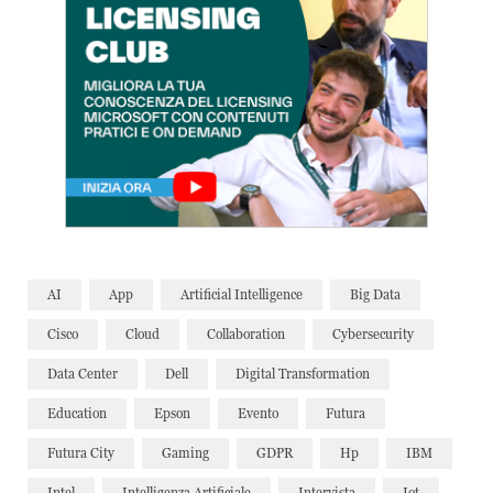
AI
App
Artificial Intelligence
Big Data
Cisco
Cloud
Collaboration
Cybersecurity
Data Center
Dell
Digital Transformation
Education
Epson
Evento
Futura
Futura City
Gaming
GDPR
Hp
IBM
Intel
Intelligenza Artificiale
Intervista
Iot