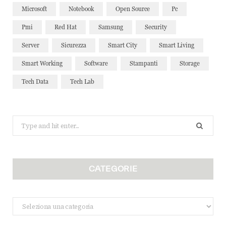
Microsoft
Notebook
Open Source
Pc
Pmi
Red Hat
Samsung
Security
Server
Sicurezza
Smart City
Smart Living
Smart Working
Software
Stampanti
Storage
Tech Data
Tech Lab
Search
for:
CATEGORIE
Categorie