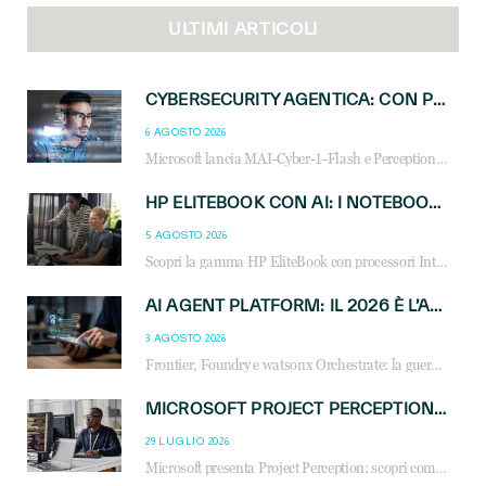
ULTIMI ARTICOLI
CYBERSECURITY AGENTICA: CON PERCEPTION E MAI-CYBER-1-FLASH MICROSOFT APRE NUOVI SERVIZI PER IL CANALE
6 AGOSTO 2026
Microsoft lancia MAI-Cyber-1-Flash e Perception: cybersecurity agentica in preview dal 3 novembre. Cosa cambia per MSP, system integrator e reseller.
HP ELITEBOOK CON AI: I NOTEBOOK BUSINESS INTELLIGENTI CHE TRASFORMANO PRODUTTIVITÀ, SICUREZZA E LAVORO IBRIDO
5 AGOSTO 2026
Scopri la gamma HP EliteBook con processori Intel® Core™ Ultra e AMD Ryzen™ AI. Notebook business progettati per aumentare la produttività, migliorare la collaborazione e garantire sicurezza avanzata in ufficio e in mobilità.
AI AGENT PLATFORM: IL 2026 È L’ANNO DEL «SISTEMA OPERATIVO» PER GLI AGENTI AZIENDALI
3 AGOSTO 2026
Frontier, Foundry e watsonx Orchestrate: la guerra delle piattaforme AI agent ridisegna il mercato IT. Cosa cambia per reseller, MSP e system integrator.
MICROSOFT PROJECT PERCEPTION: COME GLI AGENTI AI CAMBIERANNO SOC, CYBERSECURITY E SERVIZI MSP
29 LUGLIO 2026
Microsoft presenta Project Perception: scopri come gli agenti AI possono trasformare cybersecurity, SOC e servizi gestiti degli MSP.