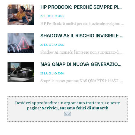
HP PROBOOK: PERCHÉ SEMPRE PIÙ AZIENDE SCELGONO NOTEBOOK PROGETTATI PER IL LAVORO MODERNO
27 LUGLIO 2026
HP ProBook: 5 motivi per cui le aziende scelgono i notebook business HP per migliorare produttività, sicurezza e gestione dell’AI.
SHADOW AI: IL RISCHIO INVISIBILE CHE LE AZIENDE POSSONO GOVERNARE
23 LUGLIO 2026
Shadow AI riguardo l’impiego non autorizzato di sistemi AI all’interno dell’azienda. E’ una pratica che si diffonde a partire dai dipendenti fino ai dirigenti e mette a repentaglio la cybersecurity, con costi più elevati per le organizzazioni. Due recenti report illustrano il fenomeno e forniscono dati in merito
NAS QNAP DI NUOVA GENERAZIONE: PIÙ PRESTAZIONI, SCALABILITÀ E PROTEZIONE DEI DATI PER LE INFRASTRUTTURE IT MODERNE
22 LUGLIO 2026
Scopri la nuova gamma NAS QNAP TS-h1465U-RP, TS-h1065eU e TS-h665U: storage aziendale con ZFS, DDR5, E1.S NVMe e connettività 2.5GbE per backup, virtualizzazione e cybersecurity.
Desideri approfondire un argomento trattato su queste
pagine?
Scrivici, saremo felici di aiutarti!