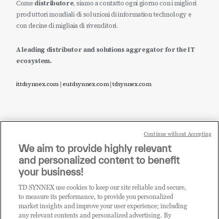
Come
distributore
, siamo a contatto ogni giorno con i migliori
produttori mondiali di soluzioni di information technology e
con decine di migliaia di rivenditori.
A leading distributor and solutions aggregator for the IT
ecosystem.
it.tdsynnex.com
|
eu.tdsynnex.com
|
tdsynnex.com
Continue without Accepting
Sei un rivenditore di tecnologia e desideri acquistare
We aim to provide highly relevant
i prodotti o le soluzioni trattate sul blog?
and personalized content to benefit
CLICCA QUI E DIVENTA
your business!
CLIENTE TD SYNNEX
TD SYNNEX use cookies to keep our site reliable and secure,
to measure its performance, to provide you personalized
market insights and improve your user experience; including
any relevant contents and personalized advertising. By