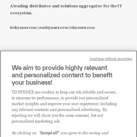
A leading distributor and solutions aggregator for the IT
ecosystem.
it.tdsynnex.com
|
eu.tdsynnex.com
|
tdsynnex.com
Continue without Accepting
Sei un rivenditore di tecnologia e desideri acquistare
We aim to provide highly relevant
i prodotti o le soluzioni trattate sul blog?
and personalized content to benefit
CLICCA QUI E DIVENTA
your business!
CLIENTE TD SYNNEX
TD SYNNEX use cookies to keep our site reliable and secure,
to measure its performance, to provide you personalized
market insights and improve your user experience; including
any relevant contents and personalized advertising. By
rejecting we will show you the same amount, but not
personalized marketing ads.
By clicking on
"Accept all"
you agree to the saving and