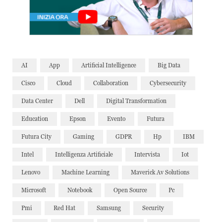
AI
App
Artificial Intelligence
Big Data
Cisco
Cloud
Collaboration
Cybersecurity
Data Center
Dell
Digital Transformation
Education
Epson
Evento
Futura
Futura City
Gaming
GDPR
Hp
IBM
Intel
Intelligenza Artificiale
Intervista
Iot
Lenovo
Machine Learning
Maverick Av Solutions
Microsoft
Notebook
Open Source
Pc
Pmi
Red Hat
Samsung
Security