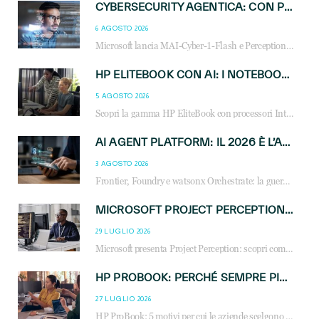
CYBERSECURITY AGENTICA: CON PERCEPTION E MAI-CYBER-1-FLASH MICROSOFT APRE NUOVI SERVIZI PER IL CANALE
6 AGOSTO 2026
Microsoft lancia MAI-Cyber-1-Flash e Perception: cybersecurity agentica in preview dal 3 novembre. Cosa cambia per MSP, system integrator e reseller.
HP ELITEBOOK CON AI: I NOTEBOOK BUSINESS INTELLIGENTI CHE TRASFORMANO PRODUTTIVITÀ, SICUREZZA E LAVORO IBRIDO
5 AGOSTO 2026
Scopri la gamma HP EliteBook con processori Intel® Core™ Ultra e AMD Ryzen™ AI. Notebook business progettati per aumentare la produttività, migliorare la collaborazione e garantire sicurezza avanzata in ufficio e in mobilità.
AI AGENT PLATFORM: IL 2026 È L’ANNO DEL «SISTEMA OPERATIVO» PER GLI AGENTI AZIENDALI
3 AGOSTO 2026
Frontier, Foundry e watsonx Orchestrate: la guerra delle piattaforme AI agent ridisegna il mercato IT. Cosa cambia per reseller, MSP e system integrator.
MICROSOFT PROJECT PERCEPTION: COME GLI AGENTI AI CAMBIERANNO SOC, CYBERSECURITY E SERVIZI MSP
29 LUGLIO 2026
Microsoft presenta Project Perception: scopri come gli agenti AI possono trasformare cybersecurity, SOC e servizi gestiti degli MSP.
HP PROBOOK: PERCHÉ SEMPRE PIÙ AZIENDE SCELGONO NOTEBOOK PROGETTATI PER IL LAVORO MODERNO
27 LUGLIO 2026
HP ProBook: 5 motivi per cui le aziende scelgono i notebook business HP per migliorare produttività, sicurezza e gestione dell’AI.