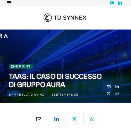
Y
L
o
i
u
n
T
k
u
e
b
d
e
I
n
ENDPOINT
TAAS: IL CASO DI SUCCESSO
DI GRUPPO AURA
BY
MARELLA D'AVINO
6 SETTEMBRE 2021