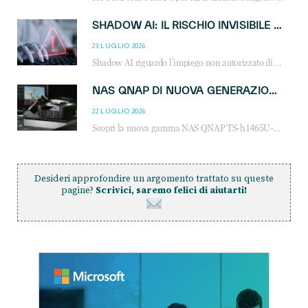
SHADOW AI: IL RISCHIO INVISIBILE CHE LE AZIENDE POSSONO GOVERNARE
23 LUGLIO 2026
Shadow AI riguardo l’impiego non autorizzato di sistemi AI all’interno dell’azienda. E’ una pratica che si diffonde a partire dai dipendenti fino ai dirigenti e mette a repentaglio la cybersecurity, con costi più elevati per le organizzazioni. Due recenti report illustrano il fenomeno e forniscono dati in merito
NAS QNAP DI NUOVA GENERAZIONE: PIÙ PRESTAZIONI, SCALABILITÀ E PROTEZIONE DEI DATI PER LE INFRASTRUTTURE IT MODERNE
22 LUGLIO 2026
Scopri la nuova gamma NAS QNAP TS-h1465U-RP, TS-h1065eU e TS-h665U: storage aziendale con ZFS, DDR5, E1.S NVMe e connettività 2.5GbE per backup, virtualizzazione e cybersecurity.
Desideri approfondire un argomento trattato su queste
pagine?
Scrivici, saremo felici di aiutarti!