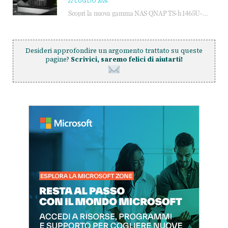
22 LUGLIO 2026
Scopri la nuova gamma NAS QNAP TS-h1465U-RP, TS-h1065eU e TS-h665U: storage aziendale con ZFS, DDR5, E1.S NVMe e connettività 2.5GbE per backup, virtualizzazione e cybersecurity.
Desideri approfondire un argomento trattato su queste
pagine?
Scrivici, saremo felici di aiutarti!