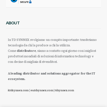
ABOUT
In TD SYNNEX svolgiamo un compito importante: trasferiamo
tecnologia da chi la produce a chi la utilizza.
Come
distributore
, siamo a contatto ogni giorno con i migliori
produttori mondiali di soluzioni di information technology e
con decine di migliaia di rivenditori.
A leading distributor and solutions aggregator for the IT
ecosystem.
it.tdsynnex.com
|
eu.tdsynnex.com
|
tdsynnex.com