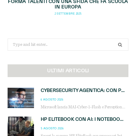
FORMA TALENTI CON UNA SFIDA CHE FA SCUOLA
IN EUROPA
2 SETTEMBRE 2025
Search
for:
ULTIMI ARTICOLI
CYBERSECURITY AGENTICA: CON PERCEPTION E MAI-CYBER-1-FLASH MICROSOFT APRE NUOVI SERVIZI PER IL CANALE
6 AGOSTO 2026
Microsoft lancia MAI-Cyber-1-Flash e Perception: cybersecurity agentica in preview dal 3 novembre. Cosa cambia per MSP, system integrator e reseller.
HP ELITEBOOK CON AI: I NOTEBOOK BUSINESS INTELLIGENTI CHE TRASFORMANO PRODUTTIVITÀ, SICUREZZA E LAVORO IBRIDO
5 AGOSTO 2026
Scopri la gamma HP EliteBook con processori Intel® Core™ Ultra e AMD Ryzen™ AI. Notebook business progettati per aumentare la produttività, migliorare la collaborazione e garantire sicurezza avanzata in ufficio e in mobilità.