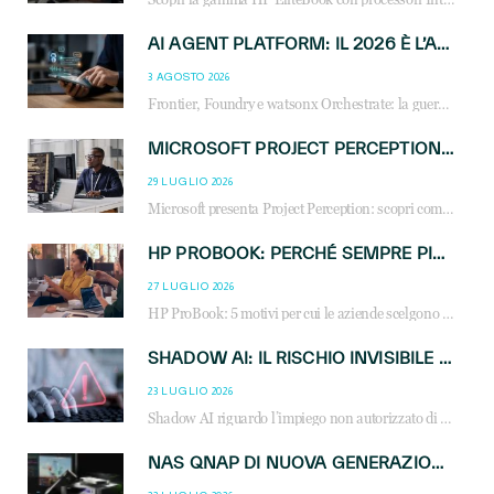
AI AGENT PLATFORM: IL 2026 È L’ANNO DEL «SISTEMA OPERATIVO» PER GLI AGENTI AZIENDALI
3 AGOSTO 2026
Frontier, Foundry e watsonx Orchestrate: la guerra delle piattaforme AI agent ridisegna il mercato IT. Cosa cambia per reseller, MSP e system integrator.
MICROSOFT PROJECT PERCEPTION: COME GLI AGENTI AI CAMBIERANNO SOC, CYBERSECURITY E SERVIZI MSP
29 LUGLIO 2026
Microsoft presenta Project Perception: scopri come gli agenti AI possono trasformare cybersecurity, SOC e servizi gestiti degli MSP.
HP PROBOOK: PERCHÉ SEMPRE PIÙ AZIENDE SCELGONO NOTEBOOK PROGETTATI PER IL LAVORO MODERNO
27 LUGLIO 2026
HP ProBook: 5 motivi per cui le aziende scelgono i notebook business HP per migliorare produttività, sicurezza e gestione dell’AI.
SHADOW AI: IL RISCHIO INVISIBILE CHE LE AZIENDE POSSONO GOVERNARE
23 LUGLIO 2026
Shadow AI riguardo l’impiego non autorizzato di sistemi AI all’interno dell’azienda. E’ una pratica che si diffonde a partire dai dipendenti fino ai dirigenti e mette a repentaglio la cybersecurity, con costi più elevati per le organizzazioni. Due recenti report illustrano il fenomeno e forniscono dati in merito
NAS QNAP DI NUOVA GENERAZIONE: PIÙ PRESTAZIONI, SCALABILITÀ E PROTEZIONE DEI DATI PER LE INFRASTRUTTURE IT MODERNE