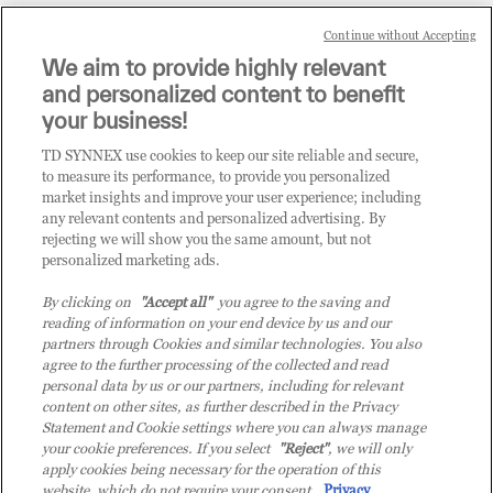
Continue without Accepting
Sei un rivenditore di tecnologia e desideri acquistare
We aim to provide highly relevant
i prodotti o le soluzioni trattate sul blog?
and personalized content to benefit
CLICCA QUI E DIVENTA
your business!
CLIENTE TD SYNNEX
TD SYNNEX use cookies to keep our site reliable and secure,
to measure its performance, to provide you personalized
market insights and improve your user experience; including
any relevant contents and personalized advertising. By
rejecting we will show you the same amount, but not
personalized marketing ads.
By clicking on
"Accept all"
you agree to the saving and
reading of information on your end device by us and our
partners through Cookies and similar technologies. You also
agree to the further processing of the collected and read
personal data by us or our partners, including for relevant
content on other sites, as further described in the Privacy
Statement and Cookie settings where you can always manage
your cookie preferences. If you select
"Reject"
, we will only
© 2026 TD SYNNEX Italy S.r.l. - Sede legale: via Luigi Russolo 9, 20138 Milano
apply cookies being necessary for the operation of this
(MI) - Numero di iscrizione al Registro delle Imprese di Milano e Codice Fiscale:
website, which do not require your consent.
Privacy