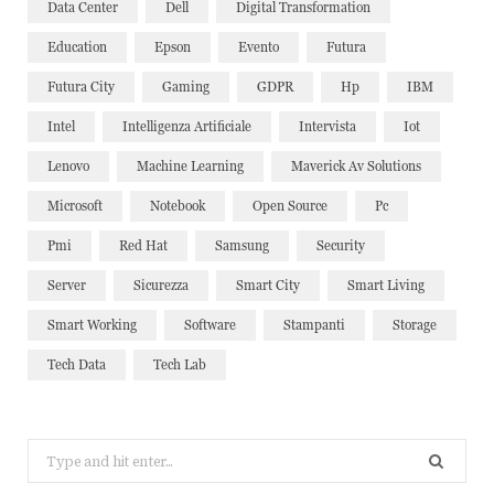
Data Center
Dell
Digital Transformation
Education
Epson
Evento
Futura
Futura City
Gaming
GDPR
Hp
IBM
Intel
Intelligenza Artificiale
Intervista
Iot
Lenovo
Machine Learning
Maverick Av Solutions
Microsoft
Notebook
Open Source
Pc
Pmi
Red Hat
Samsung
Security
Server
Sicurezza
Smart City
Smart Living
Smart Working
Software
Stampanti
Storage
Tech Data
Tech Lab
Search
for: