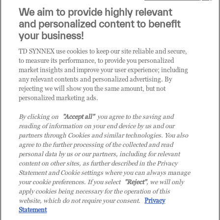
Sei un rivenditore di tecnologia e desideri acquistare
We aim to provide highly relevant
i prodotti o le soluzioni trattate sul blog?
and personalized content to benefit
CLICCA QUI E DIVENTA
your business!
CLIENTE TD SYNNEX
TD SYNNEX use cookies to keep our site reliable and secure,
to measure its performance, to provide you personalized
market insights and improve your user experience; including
any relevant contents and personalized advertising. By
rejecting we will show you the same amount, but not
personalized marketing ads.
By clicking on
"Accept all"
you agree to the saving and
reading of information on your end device by us and our
partners through Cookies and similar technologies. You also
agree to the further processing of the collected and read
personal data by us or our partners, including for relevant
content on other sites, as further described in the Privacy
Statement and Cookie settings where you can always manage
your cookie preferences. If you select
"Reject"
, we will only
© 2026 TD SYNNEX Italy S.r.l. - Sede legale: via Luigi Russolo 9, 20138 Milano
apply cookies being necessary for the operation of this
(MI) - Numero di iscrizione al Registro delle Imprese di Milano e Codice Fiscale:
website, which do not require your consent.
Privacy
07092780159 - P.IVA: 07092780159 - Eur 12.569.000,00 i.v - TD SYNNEX e TD
Statement
SYNNEX logo sono marchi registrati di TD SYNNEX Corporation negli Stati Uniti e