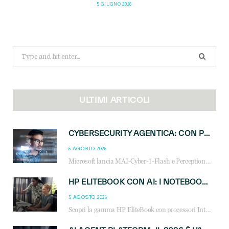
5 GIUGNO 2026
Search
for:
ULTIMI ARTICOLI
CYBERSECURITY AGENTICA: CON PERCEPTION E MAI-CYBER-1-FLASH MICROSOFT APRE NUOVI SERVIZI PER IL CANALE
6 AGOSTO 2026
Microsoft lancia MAI-Cyber-1-Flash e Perception: cybersecurity agentica in preview dal 3 novembre. Cosa cambia per MSP, system integrator e reseller.
HP ELITEBOOK CON AI: I NOTEBOOK BUSINESS INTELLIGENTI CHE TRASFORMANO PRODUTTIVITÀ, SICUREZZA E LAVORO IBRIDO
5 AGOSTO 2026
Scopri la gamma HP EliteBook con processori Intel® Core™ Ultra e AMD Ryzen™ AI. Notebook business progettati per aumentare la produttività, migliorare la collaborazione e garantire sicurezza avanzata in ufficio e in mobilità.