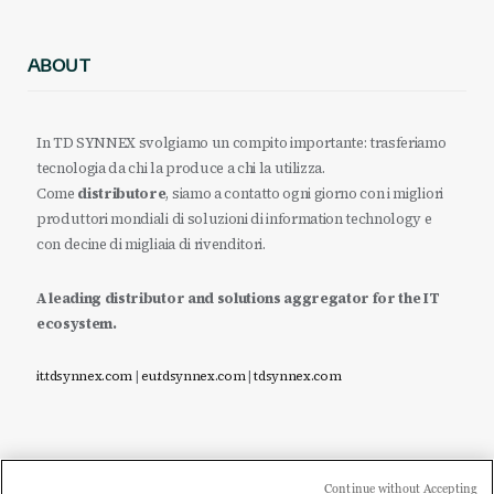
ABOUT
In TD SYNNEX svolgiamo un compito importante: trasferiamo
tecnologia da chi la produce a chi la utilizza.
Come
distributore
, siamo a contatto ogni giorno con i migliori
produttori mondiali di soluzioni di information technology e
con decine di migliaia di rivenditori.
A leading distributor and solutions aggregator for the IT
ecosystem.
it.tdsynnex.com
|
eu.tdsynnex.com
|
tdsynnex.com
Continue without Accepting