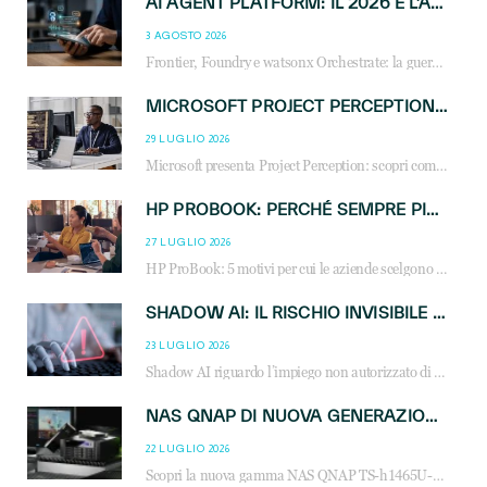
AI AGENT PLATFORM: IL 2026 È L’ANNO DEL «SISTEMA OPERATIVO» PER GLI AGENTI AZIENDALI
3 AGOSTO 2026
Frontier, Foundry e watsonx Orchestrate: la guerra delle piattaforme AI agent ridisegna il mercato IT. Cosa cambia per reseller, MSP e system integrator.
MICROSOFT PROJECT PERCEPTION: COME GLI AGENTI AI CAMBIERANNO SOC, CYBERSECURITY E SERVIZI MSP
29 LUGLIO 2026
Microsoft presenta Project Perception: scopri come gli agenti AI possono trasformare cybersecurity, SOC e servizi gestiti degli MSP.
HP PROBOOK: PERCHÉ SEMPRE PIÙ AZIENDE SCELGONO NOTEBOOK PROGETTATI PER IL LAVORO MODERNO
27 LUGLIO 2026
HP ProBook: 5 motivi per cui le aziende scelgono i notebook business HP per migliorare produttività, sicurezza e gestione dell’AI.
SHADOW AI: IL RISCHIO INVISIBILE CHE LE AZIENDE POSSONO GOVERNARE
23 LUGLIO 2026
Shadow AI riguardo l’impiego non autorizzato di sistemi AI all’interno dell’azienda. E’ una pratica che si diffonde a partire dai dipendenti fino ai dirigenti e mette a repentaglio la cybersecurity, con costi più elevati per le organizzazioni. Due recenti report illustrano il fenomeno e forniscono dati in merito
NAS QNAP DI NUOVA GENERAZIONE: PIÙ PRESTAZIONI, SCALABILITÀ E PROTEZIONE DEI DATI PER LE INFRASTRUTTURE IT MODERNE
22 LUGLIO 2026
Scopri la nuova gamma NAS QNAP TS-h1465U-RP, TS-h1065eU e TS-h665U: storage aziendale con ZFS, DDR5, E1.S NVMe e connettività 2.5GbE per backup, virtualizzazione e cybersecurity.