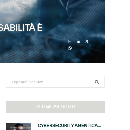
ABILITÀ È
Search
for:
ULTIMI ARTICOLI
CYBERSECURITY AGENTICA: CON PERCEPTION E MAI-CYBER-1-FLASH MICROSOFT APRE NUOVI SERVIZI PER IL CANALE