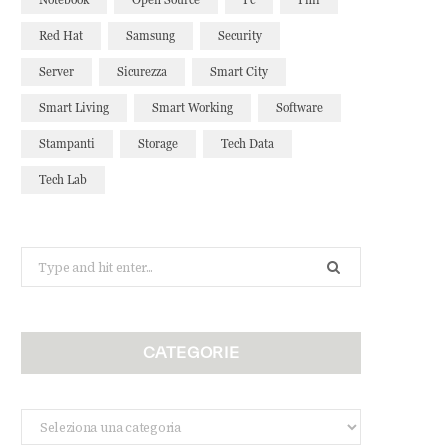
Red Hat
Samsung
Security
Server
Sicurezza
Smart City
Smart Living
Smart Working
Software
Stampanti
Storage
Tech Data
Tech Lab
Search
for:
CATEGORIE
Categorie