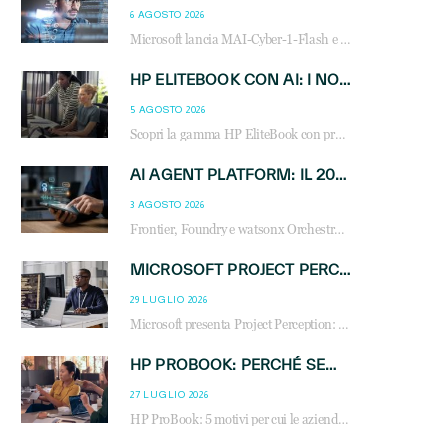
6 AGOSTO 2026
Microsoft lancia MAI-Cyber-1-Flash e Perception: cybersecurity agentica in preview dal 3 novembre. Cosa cambia per MSP, system integrator e reseller.
HP ELITEBOOK CON AI: I NOTEBOOK BUSINESS INTELLIGENTI CHE TRASFORMANO PRODUTTIVITÀ, SICUREZZA E LAVORO IBRIDO
5 AGOSTO 2026
Scopri la gamma HP EliteBook con processori Intel® Core™ Ultra e AMD Ryzen™ AI. Notebook business progettati per aumentare la produttività, migliorare la collaborazione e garantire sicurezza avanzata in ufficio e in mobilità.
AI AGENT PLATFORM: IL 2026 È L’ANNO DEL «SISTEMA OPERATIVO» PER GLI AGENTI AZIENDALI
3 AGOSTO 2026
Frontier, Foundry e watsonx Orchestrate: la guerra delle piattaforme AI agent ridisegna il mercato IT. Cosa cambia per reseller, MSP e system integrator.
MICROSOFT PROJECT PERCEPTION: COME GLI AGENTI AI CAMBIERANNO SOC, CYBERSECURITY E SERVIZI MSP
29 LUGLIO 2026
Microsoft presenta Project Perception: scopri come gli agenti AI possono trasformare cybersecurity, SOC e servizi gestiti degli MSP.
HP PROBOOK: PERCHÉ SEMPRE PIÙ AZIENDE SCELGONO NOTEBOOK PROGETTATI PER IL LAVORO MODERNO
27 LUGLIO 2026
HP ProBook: 5 motivi per cui le aziende scelgono i notebook business HP per migliorare produttività, sicurezza e gestione dell’AI.