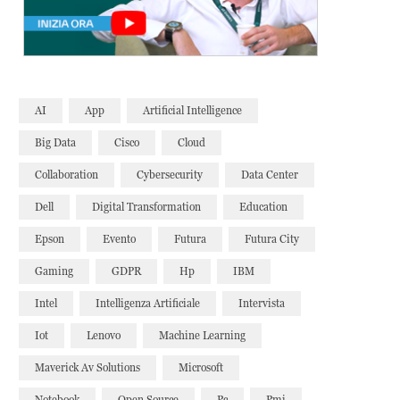
AI
App
Artificial Intelligence
Big Data
Cisco
Cloud
Collaboration
Cybersecurity
Data Center
Dell
Digital Transformation
Education
Epson
Evento
Futura
Futura City
Gaming
GDPR
Hp
IBM
Intel
Intelligenza Artificiale
Intervista
Iot
Lenovo
Machine Learning
Maverick Av Solutions
Microsoft
Notebook
Open Source
Pc
Pmi