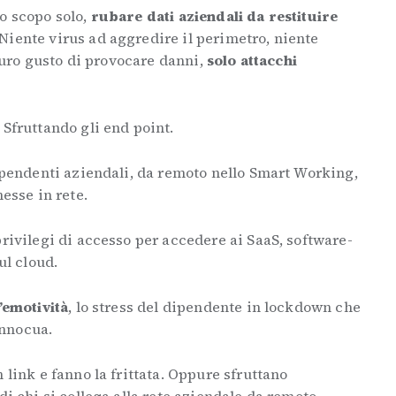
o scopo solo,
rubare dati aziendali da restituire
 Niente virus ad aggredire il perimetro, niente
l puro gusto di provocare danni,
solo attacchi
Sfruttando gli end point.
dipendenti aziendali, da remoto nello Smart Working,
nesse in rete.
privilegi di accesso per accedere ai SaaS, software-
ul cloud.
’emotività
, lo stress del dipendente in lockdown che
nnocua.
 link e fanno la frittata. Oppure sfruttano