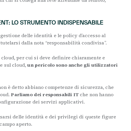
di chi si collega alla rete aziendale da remoto,
T: LO STRUMENTO INDISPENSABILE
 gestione delle identità e le policy d’accesso al
utelarsi dalla nota “responsabilità condivisa”.
el cloud, per cui si deve definire chiaramente e
e sul cloud,
un pericolo sono anche gli utilizzatori
 non è detto abbiano competenze di sicurezza, che
loud.
Parliamo dei responsabili IT
che non hanno
onfigurazione dei servizi applicativi.
arsi delle identità e dei privilegi di queste figure
 campo aperto.