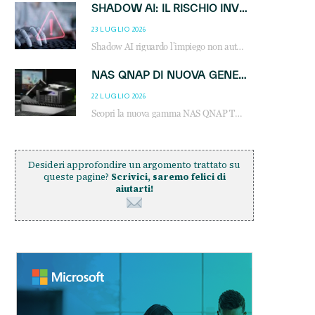
SHADOW AI: IL RISCHIO INVISIBILE CHE LE AZIENDE POSSONO GOVERNARE
23 LUGLIO 2026
Shadow AI riguardo l’impiego non autorizzato di sistemi AI all’interno dell’azienda. E’ una pratica che si diffonde a partire dai dipendenti fino ai dirigenti e mette a repentaglio la cybersecurity, con costi più elevati per le organizzazioni. Due recenti report illustrano il fenomeno e forniscono dati in merito
NAS QNAP DI NUOVA GENERAZIONE: PIÙ PRESTAZIONI, SCALABILITÀ E PROTEZIONE DEI DATI PER LE INFRASTRUTTURE IT MODERNE
22 LUGLIO 2026
Scopri la nuova gamma NAS QNAP TS-h1465U-RP, TS-h1065eU e TS-h665U: storage aziendale con ZFS, DDR5, E1.S NVMe e connettività 2.5GbE per backup, virtualizzazione e cybersecurity.
Desideri approfondire un argomento trattato su
queste pagine?
Scrivici, saremo felici di
aiutarti!