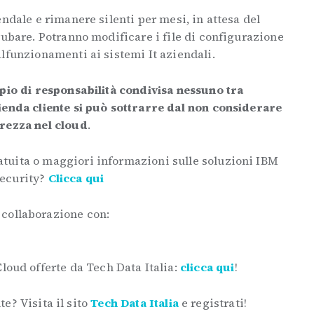
ndale e rimanere silenti per mesi, in attesa del
rubare. Potranno modificare i file di configurazione
lfunzionamenti ai sistemi It aziendali.
ipio di responsabilità condivisa nessuno tra
ienda cliente si può sottrarre dal non considerare
urezza nel cloud
.
atuita o maggiori informazioni sulle soluzioni IBM
ecurity?
Clicca qui
 collaborazione con:
Cloud offerte da Tech Data Italia:
clicca qui
!
e? Visita il sito
Tech Data Italia
e registrati!