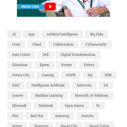
AI
App
Artificial Intelligence
Big Data
Cisco
Cloud
Collaboration
Cybersecurity
Data Center
Dell
Digital Transformation
Education
Epson
Evento
Futura
Futura City
Gaming
GDPR
Hp
IBM
Intel
Intelligenza Artificiale
Intervista
Iot
Lenovo
Machine Learning
Maverick Av Solutions
Microsoft
Notebook
Open Source
Pc
Pmi
Red Hat
Samsung
Security
Server
Sicurezza
Smart City
Smart Living