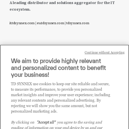
A leading distributor and solutions aggregator for the IT
ecosystem.
it.tdsynnex.com
|
eu.tdsynnex.com
|
tdsynnex.com
Continue without Accepting
Sei un rivenditore di tecnologia e desideri acquistare
We aim to provide highly relevant
i prodotti o le soluzioni trattate sul blog?
and personalized content to benefit
CLICCA QUI E DIVENTA
your business!
CLIENTE TD SYNNEX
TD SYNNEX use cookies to keep our site reliable and secure,
to measure its performance, to provide you personalized
market insights and improve your user experience; including
any relevant contents and personalized advertising. By
rejecting we will show you the same amount, but not
personalized marketing ads.
By clicking on
"Accept all"
you agree to the saving and
reading of information on your end device by us and our