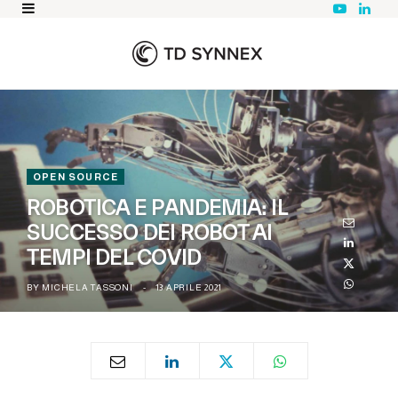
Y
L
o
i
u
n
T
k
u
e
b
d
e
I
n
OPEN SOURCE
ROBOTICA E PANDEMIA: IL
SUCCESSO DEI ROBOT AI
TEMPI DEL COVID
BY
MICHELA TASSONI
13 APRILE 2021