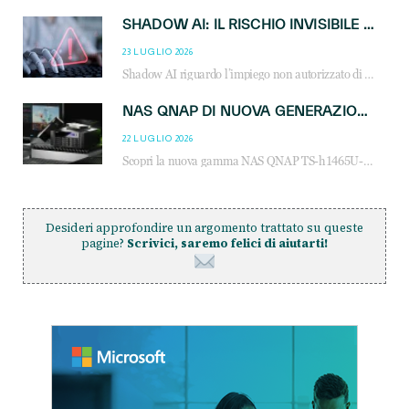
SHADOW AI: IL RISCHIO INVISIBILE CHE LE AZIENDE POSSONO GOVERNARE
23 LUGLIO 2026
Shadow AI riguardo l’impiego non autorizzato di sistemi AI all’interno dell’azienda. E’ una pratica che si diffonde a partire dai dipendenti fino ai dirigenti e mette a repentaglio la cybersecurity, con costi più elevati per le organizzazioni. Due recenti report illustrano il fenomeno e forniscono dati in merito
NAS QNAP DI NUOVA GENERAZIONE: PIÙ PRESTAZIONI, SCALABILITÀ E PROTEZIONE DEI DATI PER LE INFRASTRUTTURE IT MODERNE
22 LUGLIO 2026
Scopri la nuova gamma NAS QNAP TS-h1465U-RP, TS-h1065eU e TS-h665U: storage aziendale con ZFS, DDR5, E1.S NVMe e connettività 2.5GbE per backup, virtualizzazione e cybersecurity.
Desideri approfondire un argomento trattato su queste
pagine?
Scrivici, saremo felici di aiutarti!