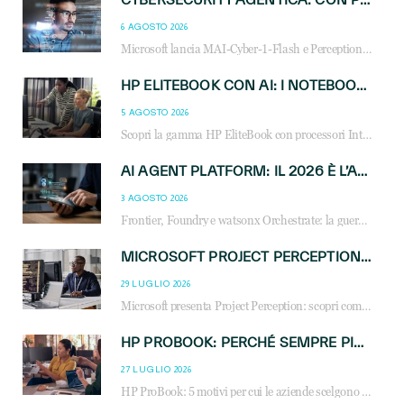
6 AGOSTO 2026
Microsoft lancia MAI-Cyber-1-Flash e Perception: cybersecurity agentica in preview dal 3 novembre. Cosa cambia per MSP, system integrator e reseller.
HP ELITEBOOK CON AI: I NOTEBOOK BUSINESS INTELLIGENTI CHE TRASFORMANO PRODUTTIVITÀ, SICUREZZA E LAVORO IBRIDO
5 AGOSTO 2026
Scopri la gamma HP EliteBook con processori Intel® Core™ Ultra e AMD Ryzen™ AI. Notebook business progettati per aumentare la produttività, migliorare la collaborazione e garantire sicurezza avanzata in ufficio e in mobilità.
AI AGENT PLATFORM: IL 2026 È L’ANNO DEL «SISTEMA OPERATIVO» PER GLI AGENTI AZIENDALI
3 AGOSTO 2026
Frontier, Foundry e watsonx Orchestrate: la guerra delle piattaforme AI agent ridisegna il mercato IT. Cosa cambia per reseller, MSP e system integrator.
MICROSOFT PROJECT PERCEPTION: COME GLI AGENTI AI CAMBIERANNO SOC, CYBERSECURITY E SERVIZI MSP
29 LUGLIO 2026
Microsoft presenta Project Perception: scopri come gli agenti AI possono trasformare cybersecurity, SOC e servizi gestiti degli MSP.
HP PROBOOK: PERCHÉ SEMPRE PIÙ AZIENDE SCELGONO NOTEBOOK PROGETTATI PER IL LAVORO MODERNO
27 LUGLIO 2026
HP ProBook: 5 motivi per cui le aziende scelgono i notebook business HP per migliorare produttività, sicurezza e gestione dell’AI.