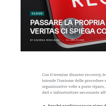
CLOUD
PASSARE LA PROPRIA
VERITAS CI SPIEGA C
BY
ANDREA ROSCIANO
13 LUGLIO 2018
Con il termine disaster recovery, l
intende l’insieme delle procedure e
organizzative volte a porre riparo,
dati e infrastrutture necessarie all
Perché predisporre un piano d