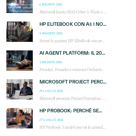
6 AGOSTO 2026
Microsoft lancia MAI-Cyber-1-Flash e Perception: cybersecurity agentica in preview dal 3 novembre. Cosa cambia per MSP, system integrator e reseller.
HP ELITEBOOK CON AI: I NOTEBOOK BUSINESS INTELLIGENTI CHE TRASFORMANO PRODUTTIVITÀ, SICUREZZA E LAVORO IBRIDO
5 AGOSTO 2026
Scopri la gamma HP EliteBook con processori Intel® Core™ Ultra e AMD Ryzen™ AI. Notebook business progettati per aumentare la produttività, migliorare la collaborazione e garantire sicurezza avanzata in ufficio e in mobilità.
AI AGENT PLATFORM: IL 2026 È L’ANNO DEL «SISTEMA OPERATIVO» PER GLI AGENTI AZIENDALI
3 AGOSTO 2026
Frontier, Foundry e watsonx Orchestrate: la guerra delle piattaforme AI agent ridisegna il mercato IT. Cosa cambia per reseller, MSP e system integrator.
MICROSOFT PROJECT PERCEPTION: COME GLI AGENTI AI CAMBIERANNO SOC, CYBERSECURITY E SERVIZI MSP
29 LUGLIO 2026
Microsoft presenta Project Perception: scopri come gli agenti AI possono trasformare cybersecurity, SOC e servizi gestiti degli MSP.
HP PROBOOK: PERCHÉ SEMPRE PIÙ AZIENDE SCELGONO NOTEBOOK PROGETTATI PER IL LAVORO MODERNO
27 LUGLIO 2026
HP ProBook: 5 motivi per cui le aziende scelgono i notebook business HP per migliorare produttività, sicurezza e gestione dell’AI.