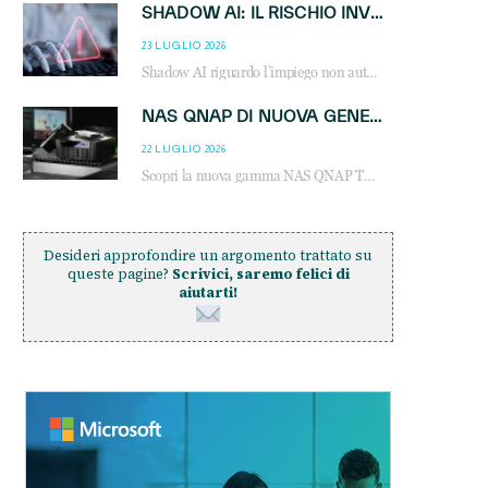
SHADOW AI: IL RISCHIO INVISIBILE CHE LE AZIENDE POSSONO GOVERNARE
23 LUGLIO 2026
Shadow AI riguardo l’impiego non autorizzato di sistemi AI all’interno dell’azienda. E’ una pratica che si diffonde a partire dai dipendenti fino ai dirigenti e mette a repentaglio la cybersecurity, con costi più elevati per le organizzazioni. Due recenti report illustrano il fenomeno e forniscono dati in merito
NAS QNAP DI NUOVA GENERAZIONE: PIÙ PRESTAZIONI, SCALABILITÀ E PROTEZIONE DEI DATI PER LE INFRASTRUTTURE IT MODERNE
22 LUGLIO 2026
Scopri la nuova gamma NAS QNAP TS-h1465U-RP, TS-h1065eU e TS-h665U: storage aziendale con ZFS, DDR5, E1.S NVMe e connettività 2.5GbE per backup, virtualizzazione e cybersecurity.
Desideri approfondire un argomento trattato su
queste pagine?
Scrivici, saremo felici di
aiutarti!