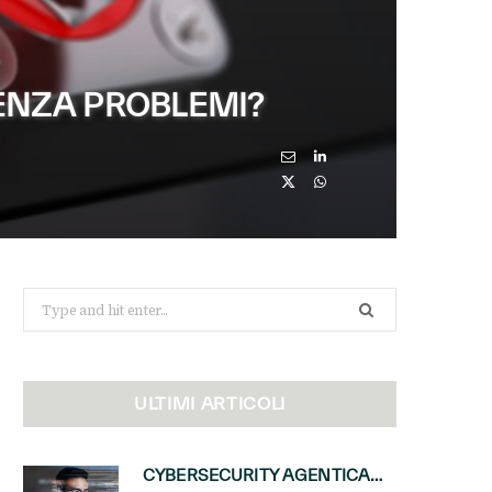
ENZA PROBLEMI?
Search
for:
ULTIMI ARTICOLI
CYBERSECURITY AGENTICA: CON PERCEPTION E MAI-CYBER-1-FLASH MICROSOFT APRE NUOVI SERVIZI PER IL CANALE