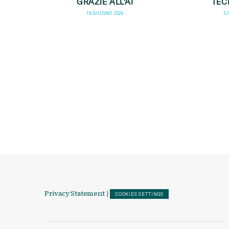
GRAZIE ALL’AI
TEC
18 GIUGNO 2026
5
Privacy Statement
|
COOKIES SETTINGS