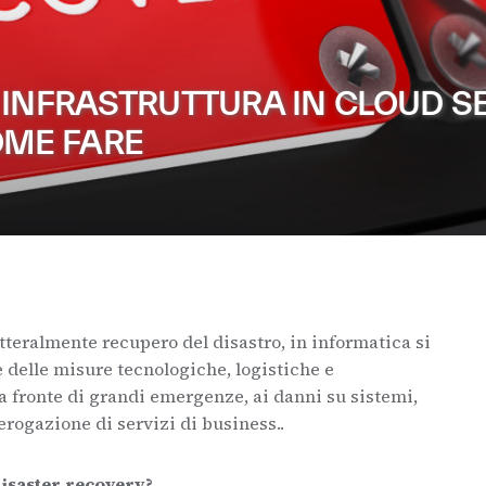
 INFRASTRUTTURA IN CLOUD S
OME FARE
etteralmente recupero del disastro, in informatica si
 delle misure tecnologiche, logistiche e
 a fronte di grandi emergenze, ai danni su sistemi,
’erogazione di servizi di business..
isaster recovery?