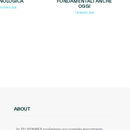
NOLOGICA
FONDAMENTALI ANCHE
OGGI
 GIUGNO 2026
7 MAGGIO 2026
ABOUT
In TD SYNNEX svolgiamo un compito importante: