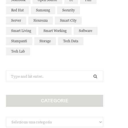
Red Hat
Samsung
Security
Server
Sicurezza
Smart City
Smart Living
Smart Working
Software
Stampanti
Storage
Tech Data
Tech Lab
Search
for:
CATEGORIE
Categorie