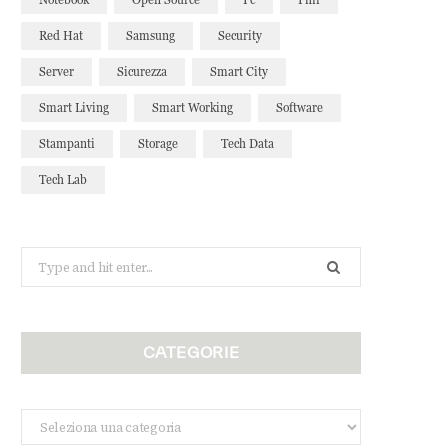
Red Hat
Samsung
Security
Server
Sicurezza
Smart City
Smart Living
Smart Working
Software
Stampanti
Storage
Tech Data
Tech Lab
Search
for:
CATEGORIE
Categorie