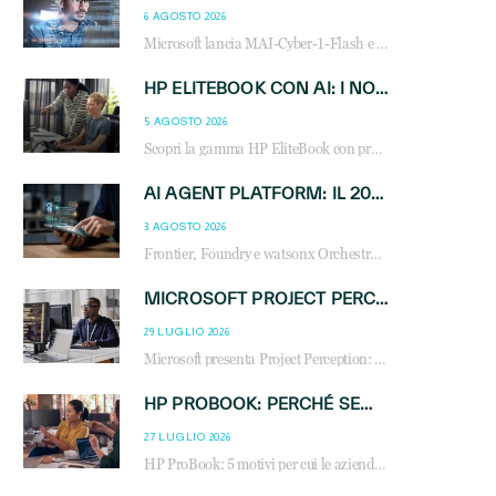
6 AGOSTO 2026
Microsoft lancia MAI-Cyber-1-Flash e Perception: cybersecurity agentica in preview dal 3 novembre. Cosa cambia per MSP, system integrator e reseller.
HP ELITEBOOK CON AI: I NOTEBOOK BUSINESS INTELLIGENTI CHE TRASFORMANO PRODUTTIVITÀ, SICUREZZA E LAVORO IBRIDO
5 AGOSTO 2026
Scopri la gamma HP EliteBook con processori Intel® Core™ Ultra e AMD Ryzen™ AI. Notebook business progettati per aumentare la produttività, migliorare la collaborazione e garantire sicurezza avanzata in ufficio e in mobilità.
AI AGENT PLATFORM: IL 2026 È L’ANNO DEL «SISTEMA OPERATIVO» PER GLI AGENTI AZIENDALI
3 AGOSTO 2026
Frontier, Foundry e watsonx Orchestrate: la guerra delle piattaforme AI agent ridisegna il mercato IT. Cosa cambia per reseller, MSP e system integrator.
MICROSOFT PROJECT PERCEPTION: COME GLI AGENTI AI CAMBIERANNO SOC, CYBERSECURITY E SERVIZI MSP
29 LUGLIO 2026
Microsoft presenta Project Perception: scopri come gli agenti AI possono trasformare cybersecurity, SOC e servizi gestiti degli MSP.
HP PROBOOK: PERCHÉ SEMPRE PIÙ AZIENDE SCELGONO NOTEBOOK PROGETTATI PER IL LAVORO MODERNO
27 LUGLIO 2026
HP ProBook: 5 motivi per cui le aziende scelgono i notebook business HP per migliorare produttività, sicurezza e gestione dell’AI.