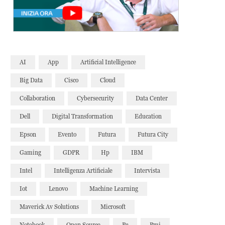
AI
App
Artificial Intelligence
Big Data
Cisco
Cloud
Collaboration
Cybersecurity
Data Center
Dell
Digital Transformation
Education
Epson
Evento
Futura
Futura City
Gaming
GDPR
Hp
IBM
Intel
Intelligenza Artificiale
Intervista
Iot
Lenovo
Machine Learning
Maverick Av Solutions
Microsoft
Notebook
Open Source
Pc
Pmi