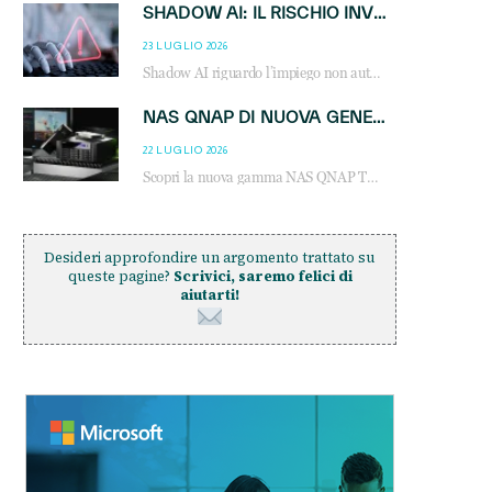
SHADOW AI: IL RISCHIO INVISIBILE CHE LE AZIENDE POSSONO GOVERNARE
23 LUGLIO 2026
Shadow AI riguardo l’impiego non autorizzato di sistemi AI all’interno dell’azienda. E’ una pratica che si diffonde a partire dai dipendenti fino ai dirigenti e mette a repentaglio la cybersecurity, con costi più elevati per le organizzazioni. Due recenti report illustrano il fenomeno e forniscono dati in merito
NAS QNAP DI NUOVA GENERAZIONE: PIÙ PRESTAZIONI, SCALABILITÀ E PROTEZIONE DEI DATI PER LE INFRASTRUTTURE IT MODERNE
22 LUGLIO 2026
Scopri la nuova gamma NAS QNAP TS-h1465U-RP, TS-h1065eU e TS-h665U: storage aziendale con ZFS, DDR5, E1.S NVMe e connettività 2.5GbE per backup, virtualizzazione e cybersecurity.
Desideri approfondire un argomento trattato su
queste pagine?
Scrivici, saremo felici di
aiutarti!