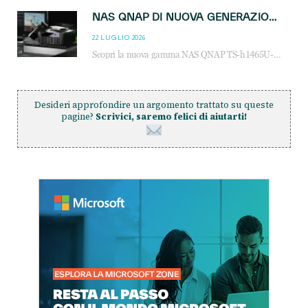
NAS QNAP DI NUOVA GENERAZIONE: PIÙ PRESTAZIONI, SCALABILITÀ E PROTEZIONE DEI DATI PER LE INFRASTRUTTURE IT MODERNE
22 LUGLIO 2026
Scopri la nuova gamma NAS QNAP TS-h1465U-RP, TS-h1065eU e TS-h665U: storage aziendale con ZFS, DDR5, E1.S NVMe e connettività 2.5GbE per backup, virtualizzazione e cybersecurity.
Desideri approfondire un argomento trattato su queste
pagine?
Scrivici, saremo felici di aiutarti!