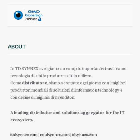
ABOUT
In TD SYNNEX svolgiamo un compito importante: trasferiamo
tecnologia da chi la produce a chi la utilizza.
Come
distributore
, siamo a contatto ogni giorno con i migliori
produttori mondiali di soluzioni di information technology e
con decine di migliaia di rivenditori.
A leading distributor and solutions aggregator for the IT
ecosystem.
it.tdsynnex.com
|
eu.tdsynnex.com
|
tdsynnex.com