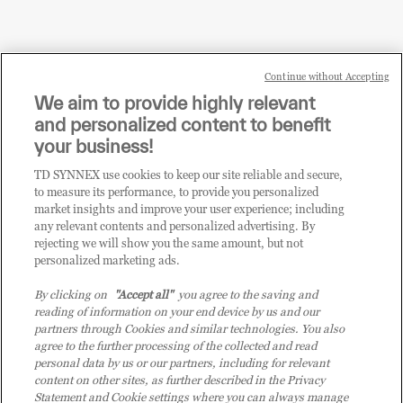
Continue without Accepting
Sei un rivenditore di tecnologia e desideri acquistare
We aim to provide highly relevant
i prodotti o le soluzioni trattate sul blog?
and personalized content to benefit
CLICCA QUI E DIVENTA
your business!
CLIENTE TD SYNNEX
TD SYNNEX use cookies to keep our site reliable and secure,
to measure its performance, to provide you personalized
market insights and improve your user experience; including
any relevant contents and personalized advertising. By
rejecting we will show you the same amount, but not
personalized marketing ads.
By clicking on
"Accept all"
you agree to the saving and
reading of information on your end device by us and our
partners through Cookies and similar technologies. You also
agree to the further processing of the collected and read
personal data by us or our partners, including for relevant
content on other sites, as further described in the Privacy
Statement and Cookie settings where you can always manage