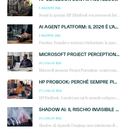
5 AGOSTO 2026
Scopri la gamma HP EliteBook con processori Intel® Core™ Ultra e AMD Ryzen™ AI. Notebook business progettati per aumentare la produttività, migliorare la collaborazione e garantire sicurezza avanzata in ufficio e in mobilità.
AI AGENT PLATFORM: IL 2026 È L’ANNO DEL «SISTEMA OPERATIVO» PER GLI AGENTI AZIENDALI
3 AGOSTO 2026
Frontier, Foundry e watsonx Orchestrate: la guerra delle piattaforme AI agent ridisegna il mercato IT. Cosa cambia per reseller, MSP e system integrator.
MICROSOFT PROJECT PERCEPTION: COME GLI AGENTI AI CAMBIERANNO SOC, CYBERSECURITY E SERVIZI MSP
29 LUGLIO 2026
Microsoft presenta Project Perception: scopri come gli agenti AI possono trasformare cybersecurity, SOC e servizi gestiti degli MSP.
HP PROBOOK: PERCHÉ SEMPRE PIÙ AZIENDE SCELGONO NOTEBOOK PROGETTATI PER IL LAVORO MODERNO
27 LUGLIO 2026
HP ProBook: 5 motivi per cui le aziende scelgono i notebook business HP per migliorare produttività, sicurezza e gestione dell’AI.
SHADOW AI: IL RISCHIO INVISIBILE CHE LE AZIENDE POSSONO GOVERNARE
23 LUGLIO 2026
Shadow AI riguardo l’impiego non autorizzato di sistemi AI all’interno dell’azienda. E’ una pratica che si diffonde a partire dai dipendenti fino ai dirigenti e mette a repentaglio la cybersecurity, con costi più elevati per le organizzazioni. Due recenti report illustrano il fenomeno e forniscono dati in merito