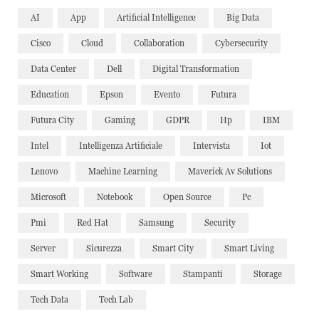
AI
App
Artificial Intelligence
Big Data
Cisco
Cloud
Collaboration
Cybersecurity
Data Center
Dell
Digital Transformation
Education
Epson
Evento
Futura
Futura City
Gaming
GDPR
Hp
IBM
Intel
Intelligenza Artificiale
Intervista
Iot
Lenovo
Machine Learning
Maverick Av Solutions
Microsoft
Notebook
Open Source
Pc
Pmi
Red Hat
Samsung
Security
Server
Sicurezza
Smart City
Smart Living
Smart Working
Software
Stampanti
Storage
Tech Data
Tech Lab