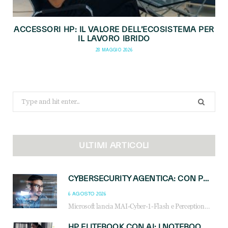
ACCESSORI HP: IL VALORE DELL’ECOSISTEMA PER
IL LAVORO IBRIDO
28 MAGGIO 2026
Search
for:
ULTIMI ARTICOLI
CYBERSECURITY AGENTICA: CON PERCEPTION E MAI-CYBER-1-FLASH MICROSOFT APRE NUOVI SERVIZI PER IL CANALE
6 AGOSTO 2026
Microsoft lancia MAI-Cyber-1-Flash e Perception: cybersecurity agentica in preview dal 3 novembre. Cosa cambia per MSP, system integrator e reseller.
HP ELITEBOOK CON AI: I NOTEBOOK BUSINESS INTELLIGENTI CHE TRASFORMANO PRODUTTIVITÀ, SICUREZZA E LAVORO IBRIDO