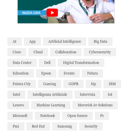
AI
App
Artificial Intelligence
Big Data
Cisco
Cloud
Collaboration
Cybersecurity
Data Center
Dell
Digital Transformation
Education
Epson
Evento
Futura
Futura City
Gaming
GDPR
Hp
IBM
Intel
Intelligenza Artificiale
Intervista
Iot
Lenovo
Machine Learning
Maverick Av Solutions
Microsoft
Notebook
Open Source
Pc
Pmi
Red Hat
Samsung
Security