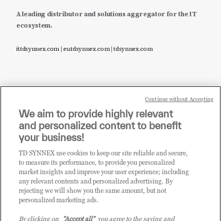
A leading distributor and solutions aggregator for the IT
ecosystem.
it.tdsynnex.com
|
eu.tdsynnex.com
|
tdsynnex.com
Continue without Accepting
Sei un rivenditore di tecnologia e desideri acquistare
We aim to provide highly relevant
i prodotti o le soluzioni trattate sul blog?
and personalized content to benefit
CLICCA QUI E DIVENTA
your business!
CLIENTE TD SYNNEX
TD SYNNEX use cookies to keep our site reliable and secure,
to measure its performance, to provide you personalized
market insights and improve your user experience; including
any relevant contents and personalized advertising. By
rejecting we will show you the same amount, but not
personalized marketing ads.
By clicking on
"Accept all"
you agree to the saving and