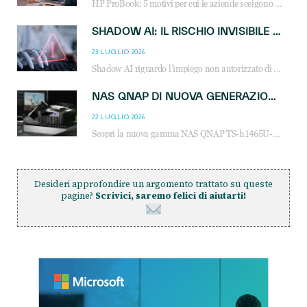
HP ProBook: 5 motivi per cui le aziende scelgono i notebook business HP per migliorare produttività, sicurezza e gestione dell’AI.
SHADOW AI: IL RISCHIO INVISIBILE CHE LE AZIENDE POSSONO GOVERNARE
23 LUGLIO 2026
Shadow AI riguardo l’impiego non autorizzato di sistemi AI all’interno dell’azienda. E’ una pratica che si diffonde a partire dai dipendenti fino ai dirigenti e mette a repentaglio la cybersecurity, con costi più elevati per le organizzazioni. Due recenti report illustrano il fenomeno e forniscono dati in merito
NAS QNAP DI NUOVA GENERAZIONE: PIÙ PRESTAZIONI, SCALABILITÀ E PROTEZIONE DEI DATI PER LE INFRASTRUTTURE IT MODERNE
22 LUGLIO 2026
Scopri la nuova gamma NAS QNAP TS-h1465U-RP, TS-h1065eU e TS-h665U: storage aziendale con ZFS, DDR5, E1.S NVMe e connettività 2.5GbE per backup, virtualizzazione e cybersecurity.
Desideri approfondire un argomento trattato su queste
pagine?
Scrivici, saremo felici di aiutarti!