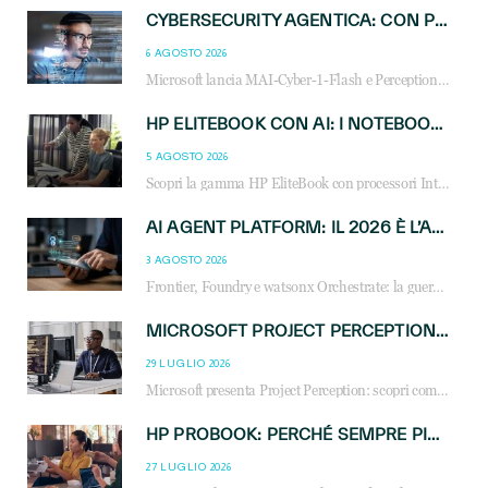
CYBERSECURITY AGENTICA: CON PERCEPTION E MAI-CYBER-1-FLASH MICROSOFT APRE NUOVI SERVIZI PER IL CANALE
6 AGOSTO 2026
Microsoft lancia MAI-Cyber-1-Flash e Perception: cybersecurity agentica in preview dal 3 novembre. Cosa cambia per MSP, system integrator e reseller.
HP ELITEBOOK CON AI: I NOTEBOOK BUSINESS INTELLIGENTI CHE TRASFORMANO PRODUTTIVITÀ, SICUREZZA E LAVORO IBRIDO
5 AGOSTO 2026
Scopri la gamma HP EliteBook con processori Intel® Core™ Ultra e AMD Ryzen™ AI. Notebook business progettati per aumentare la produttività, migliorare la collaborazione e garantire sicurezza avanzata in ufficio e in mobilità.
AI AGENT PLATFORM: IL 2026 È L’ANNO DEL «SISTEMA OPERATIVO» PER GLI AGENTI AZIENDALI
3 AGOSTO 2026
Frontier, Foundry e watsonx Orchestrate: la guerra delle piattaforme AI agent ridisegna il mercato IT. Cosa cambia per reseller, MSP e system integrator.
MICROSOFT PROJECT PERCEPTION: COME GLI AGENTI AI CAMBIERANNO SOC, CYBERSECURITY E SERVIZI MSP
29 LUGLIO 2026
Microsoft presenta Project Perception: scopri come gli agenti AI possono trasformare cybersecurity, SOC e servizi gestiti degli MSP.
HP PROBOOK: PERCHÉ SEMPRE PIÙ AZIENDE SCELGONO NOTEBOOK PROGETTATI PER IL LAVORO MODERNO
27 LUGLIO 2026