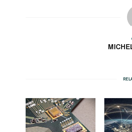
MICHE
REL