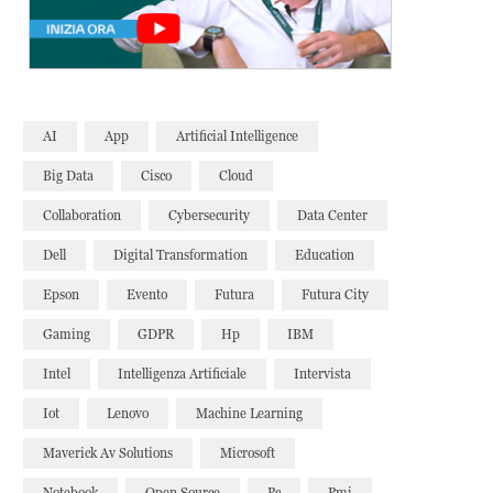
AI
App
Artificial Intelligence
Big Data
Cisco
Cloud
Collaboration
Cybersecurity
Data Center
Dell
Digital Transformation
Education
Epson
Evento
Futura
Futura City
Gaming
GDPR
Hp
IBM
Intel
Intelligenza Artificiale
Intervista
Iot
Lenovo
Machine Learning
Maverick Av Solutions
Microsoft
Notebook
Open Source
Pc
Pmi