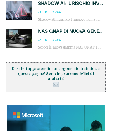
SHADOW AI: IL RISCHIO INVISIBILE CHE LE AZIENDE POSSONO GOVERNARE
23 LUGLIO 2026
Shadow AI riguardo l’impiego non autorizzato di sistemi AI all’interno dell’azienda. E’ una pratica che si diffonde a partire dai dipendenti fino ai dirigenti e mette a repentaglio la cybersecurity, con costi più elevati per le organizzazioni. Due recenti report illustrano il fenomeno e forniscono dati in merito
NAS QNAP DI NUOVA GENERAZIONE: PIÙ PRESTAZIONI, SCALABILITÀ E PROTEZIONE DEI DATI PER LE INFRASTRUTTURE IT MODERNE
22 LUGLIO 2026
Scopri la nuova gamma NAS QNAP TS-h1465U-RP, TS-h1065eU e TS-h665U: storage aziendale con ZFS, DDR5, E1.S NVMe e connettività 2.5GbE per backup, virtualizzazione e cybersecurity.
Desideri approfondire un argomento trattato su
queste pagine?
Scrivici, saremo felici di
aiutarti!