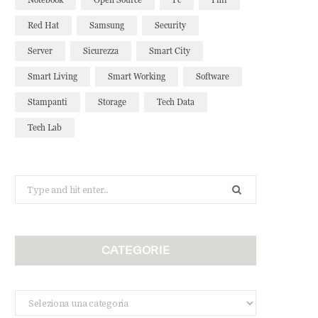
Red Hat
Samsung
Security
Server
Sicurezza
Smart City
Smart Living
Smart Working
Software
Stampanti
Storage
Tech Data
Tech Lab
Search
for:
CATEGORIE
Categorie