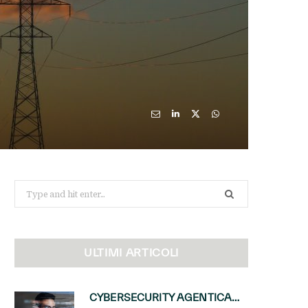
Search
for:
ULTIMI ARTICOLI
CYBERSECURITY AGENTICA: CON PERCEPTION E MAI-CYBER-1-FLASH MICROSOFT APRE NUOVI SERVIZI PER IL CANALE