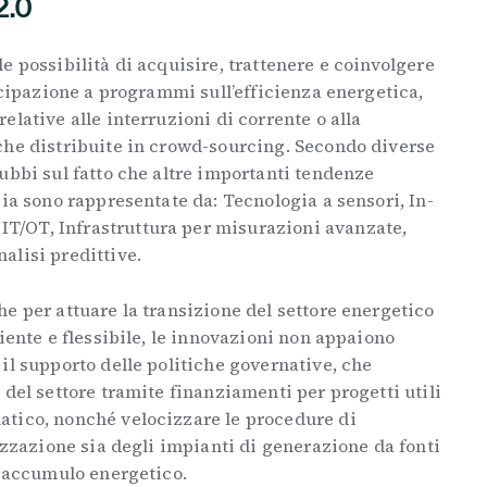
2.0
e possibilità di acquisire, trattenere e coinvolgere
tecipazione a programmi sull’efficienza energetica,
lative alle interruzioni di corrente o alla
che distribuite in crowd-sourcing. Secondo diverse
ubbi sul fatto che altre importanti tendenze
gia sono rappresentate da: Tecnologia a sensori, In-
/OT, Infrastruttura per misurazioni avanzate,
alisi predittive.
e per attuare la transizione del settore energetico
iente e flessibile, le innovazioni non appaiono
il supporto delle politiche governative, che
 del settore tramite finanziamenti per progetti utili
tico, nonché velocizzare le procedure di
lizzazione sia degli impianti di generazione da fonti
di accumulo energetico.