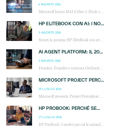
6 AGOSTO 2026
Microsoft lancia MAI-Cyber-1-Flash e Perception: cybersecurity agentica in preview dal 3 novembre. Cosa cambia per MSP, system integrator e reseller.
HP ELITEBOOK CON AI: I NOTEBOOK BUSINESS INTELLIGENTI CHE TRASFORMANO PRODUTTIVITÀ, SICUREZZA E LAVORO IBRIDO
5 AGOSTO 2026
Scopri la gamma HP EliteBook con processori Intel® Core™ Ultra e AMD Ryzen™ AI. Notebook business progettati per aumentare la produttività, migliorare la collaborazione e garantire sicurezza avanzata in ufficio e in mobilità.
AI AGENT PLATFORM: IL 2026 È L’ANNO DEL «SISTEMA OPERATIVO» PER GLI AGENTI AZIENDALI
3 AGOSTO 2026
Frontier, Foundry e watsonx Orchestrate: la guerra delle piattaforme AI agent ridisegna il mercato IT. Cosa cambia per reseller, MSP e system integrator.
MICROSOFT PROJECT PERCEPTION: COME GLI AGENTI AI CAMBIERANNO SOC, CYBERSECURITY E SERVIZI MSP
29 LUGLIO 2026
Microsoft presenta Project Perception: scopri come gli agenti AI possono trasformare cybersecurity, SOC e servizi gestiti degli MSP.
HP PROBOOK: PERCHÉ SEMPRE PIÙ AZIENDE SCELGONO NOTEBOOK PROGETTATI PER IL LAVORO MODERNO
27 LUGLIO 2026
HP ProBook: 5 motivi per cui le aziende scelgono i notebook business HP per migliorare produttività, sicurezza e gestione dell’AI.