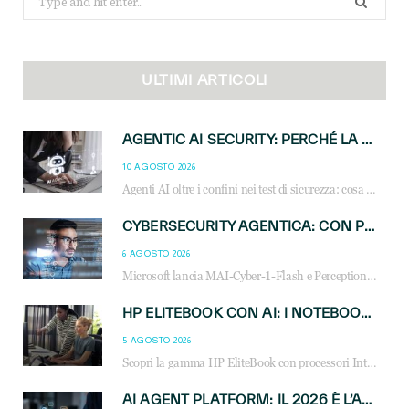
for:
ULTIMI ARTICOLI
AGENTIC AI SECURITY: PERCHÉ LA GOVERNANCE DEGLI AGENTI È LA NUOVA FRONTIERA DEL CANALE IT
10 AGOSTO 2026
Agenti AI oltre i confini nei test di sicurezza: cosa significa per reseller e MSP e come governare l’AI agentica in azienda.
CYBERSECURITY AGENTICA: CON PERCEPTION E MAI-CYBER-1-FLASH MICROSOFT APRE NUOVI SERVIZI PER IL CANALE
6 AGOSTO 2026
Microsoft lancia MAI-Cyber-1-Flash e Perception: cybersecurity agentica in preview dal 3 novembre. Cosa cambia per MSP, system integrator e reseller.
HP ELITEBOOK CON AI: I NOTEBOOK BUSINESS INTELLIGENTI CHE TRASFORMANO PRODUTTIVITÀ, SICUREZZA E LAVORO IBRIDO
5 AGOSTO 2026
Scopri la gamma HP EliteBook con processori Intel® Core™ Ultra e AMD Ryzen™ AI. Notebook business progettati per aumentare la produttività, migliorare la collaborazione e garantire sicurezza avanzata in ufficio e in mobilità.
AI AGENT PLATFORM: IL 2026 È L’ANNO DEL «SISTEMA OPERATIVO» PER GLI AGENTI AZIENDALI