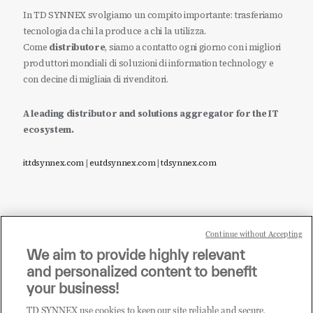
In TD SYNNEX svolgiamo un compito importante: trasferiamo
tecnologia da chi la produce a chi la utilizza.
Come
distributore
, siamo a contatto ogni giorno con i migliori
produttori mondiali di soluzioni di information technology e
con decine di migliaia di rivenditori.
A leading distributor and solutions aggregator for the IT
ecosystem.
it.tdsynnex.com
|
eu.tdsynnex.com
|
tdsynnex.com
Continue without Accepting
Sei un rivenditore di tecnologia e desideri acquistare
We aim to provide highly relevant
i prodotti o le soluzioni trattate sul blog?
and personalized content to benefit
CLICCA QUI E DIVENTA
your business!
CLIENTE TD SYNNEX
TD SYNNEX use cookies to keep our site reliable and secure,