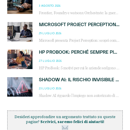
3 AGOSTO 2026
Frontier, Foundry e watsonx Orchestrate: la guerra delle piattaforme AI agent ridisegna il mercato IT. Cosa cambia per reseller, MSP e system integrator.
MICROSOFT PROJECT PERCEPTION: COME GLI AGENTI AI CAMBIERANNO SOC, CYBERSECURITY E SERVIZI MSP
29 LUGLIO 2026
Microsoft presenta Project Perception: scopri come gli agenti AI possono trasformare cybersecurity, SOC e servizi gestiti degli MSP.
HP PROBOOK: PERCHÉ SEMPRE PIÙ AZIENDE SCELGONO NOTEBOOK PROGETTATI PER IL LAVORO MODERNO
27 LUGLIO 2026
HP ProBook: 5 motivi per cui le aziende scelgono i notebook business HP per migliorare produttività, sicurezza e gestione dell’AI.
SHADOW AI: IL RISCHIO INVISIBILE CHE LE AZIENDE POSSONO GOVERNARE
23 LUGLIO 2026
Shadow AI riguardo l’impiego non autorizzato di sistemi AI all’interno dell’azienda. E’ una pratica che si diffonde a partire dai dipendenti fino ai dirigenti e mette a repentaglio la cybersecurity, con costi più elevati per le organizzazioni. Due recenti report illustrano il fenomeno e forniscono dati in merito
Desideri approfondire un argomento trattato su queste
pagine?
Scrivici, saremo felici di aiutarti!