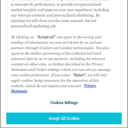
to measure its performance, to provide you personalized
market insights and improve your user experience; including
any relevant contents and personalized advertising. By
rejecting we will show you the same amount, but not
personalized marketing ads.
By clicking on
"Accept all"
you agree to the saving and
reading of information on your end device by us and our
partners through Cookies and similar technologies. You also
agree to the further processing of the collected and read
personal data by us or our partners, including for relevant
content on other sites, as further described in the Privacy
Statement and Cookie settings where you can always manage
your cookie preferences. If you select
"Reject"
, we will only
© 2026 TD SYNNEX Italy S.r.l. - Sede legale: via Luigi Russolo 9, 20138 Milano
apply cookies being necessary for the operation of this
(MI) - Numero di iscrizione al Registro delle Imprese di Milano e Codice Fiscale:
website, which do not require your consent.
Privacy
07092780159 - P.IVA: 07092780159 - Eur 12.569.000,00 i.v - TD SYNNEX e TD
Statement
SYNNEX logo sono marchi registrati di TD SYNNEX Corporation negli Stati Uniti e
Cookies Settings
in altri Paesi. Società a socio unico soggetta all’attività di direzione e coordinamento
della controllante TD SYNNEX Europe GmbH, con sede a Monaco (Germania).
Top
Accept All Cookies