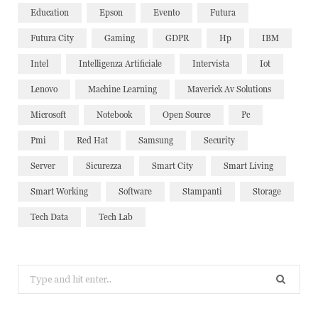
Education
Epson
Evento
Futura
Futura City
Gaming
GDPR
Hp
IBM
Intel
Intelligenza Artificiale
Intervista
Iot
Lenovo
Machine Learning
Maverick Av Solutions
Microsoft
Notebook
Open Source
Pc
Pmi
Red Hat
Samsung
Security
Server
Sicurezza
Smart City
Smart Living
Smart Working
Software
Stampanti
Storage
Tech Data
Tech Lab
Search
for: