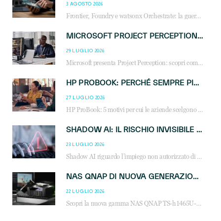
3 AGOSTO 2026
Frontier, Foundry e watsonx Orchestrate: la guerra delle piattaforme AI agent ridisegna il mercato IT. Cosa cambia per reseller, MSP e system integrator.
MICROSOFT PROJECT PERCEPTION: COME GLI AGENTI AI CAMBIERANNO SOC, CYBERSECURITY E SERVIZI MSP
29 LUGLIO 2026
Microsoft presenta Project Perception: scopri come gli agenti AI possono trasformare cybersecurity, SOC e servizi gestiti degli MSP.
HP PROBOOK: PERCHÉ SEMPRE PIÙ AZIENDE SCELGONO NOTEBOOK PROGETTATI PER IL LAVORO MODERNO
27 LUGLIO 2026
HP ProBook: 5 motivi per cui le aziende scelgono i notebook business HP per migliorare produttività, sicurezza e gestione dell’AI.
SHADOW AI: IL RISCHIO INVISIBILE CHE LE AZIENDE POSSONO GOVERNARE
23 LUGLIO 2026
Shadow AI riguardo l’impiego non autorizzato di sistemi AI all’interno dell’azienda. E’ una pratica che si diffonde a partire dai dipendenti fino ai dirigenti e mette a repentaglio la cybersecurity, con costi più elevati per le organizzazioni. Due recenti report illustrano il fenomeno e forniscono dati in merito
NAS QNAP DI NUOVA GENERAZIONE: PIÙ PRESTAZIONI, SCALABILITÀ E PROTEZIONE DEI DATI PER LE INFRASTRUTTURE IT MODERNE
22 LUGLIO 2026
Scopri la nuova gamma NAS QNAP TS-h1465U-RP, TS-h1065eU e TS-h665U: storage aziendale con ZFS, DDR5, E1.S NVMe e connettività 2.5GbE per backup, virtualizzazione e cybersecurity.