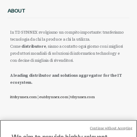
ABOUT
In TD SYNNEX svolgiamo un compito importante: trasferiamo
tecnologia da chi la produce a chi la utilizza.
Come
distributore
, siamo a contatto ogni giorno con i migliori
produttori mondiali di soluzioni di information technology e
con decine di migliaia di rivenditori.
A leading distributor and solutions aggregator for the IT
ecosystem.
it.tdsynnex.com
|
eu.tdsynnex.com
|
tdsynnex.com
Continue without Accepting
Sei un rivenditore di tecnologia e desideri acquistare