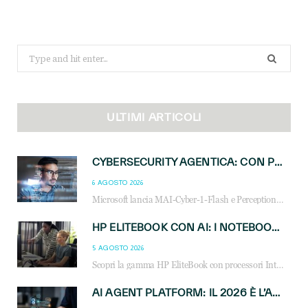
Search
for:
ULTIMI ARTICOLI
CYBERSECURITY AGENTICA: CON PERCEPTION E MAI-CYBER-1-FLASH MICROSOFT APRE NUOVI SERVIZI PER IL CANALE
6 AGOSTO 2026
Microsoft lancia MAI-Cyber-1-Flash e Perception: cybersecurity agentica in preview dal 3 novembre. Cosa cambia per MSP, system integrator e reseller.
HP ELITEBOOK CON AI: I NOTEBOOK BUSINESS INTELLIGENTI CHE TRASFORMANO PRODUTTIVITÀ, SICUREZZA E LAVORO IBRIDO
5 AGOSTO 2026
Scopri la gamma HP EliteBook con processori Intel® Core™ Ultra e AMD Ryzen™ AI. Notebook business progettati per aumentare la produttività, migliorare la collaborazione e garantire sicurezza avanzata in ufficio e in mobilità.
AI AGENT PLATFORM: IL 2026 È L’ANNO DEL «SISTEMA OPERATIVO» PER GLI AGENTI AZIENDALI