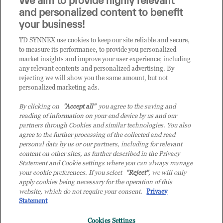
We aim to provide highly relevant
i prodotti o le soluzioni trattate sul blog?
and personalized content to benefit
CLICCA QUI E DIVENTA
your business!
CLIENTE TD SYNNEX
TD SYNNEX use cookies to keep our site reliable and secure,
to measure its performance, to provide you personalized
market insights and improve your user experience; including
any relevant contents and personalized advertising. By
rejecting we will show you the same amount, but not
personalized marketing ads.
By clicking on
"Accept all"
you agree to the saving and
reading of information on your end device by us and our
partners through Cookies and similar technologies. You also
agree to the further processing of the collected and read
personal data by us or our partners, including for relevant
content on other sites, as further described in the Privacy
Statement and Cookie settings where you can always manage
your cookie preferences. If you select
"Reject"
, we will only
© 2026 TD SYNNEX Italy S.r.l. - Sede legale: via Luigi Russolo 9, 20138 Milano
apply cookies being necessary for the operation of this
(MI) - Numero di iscrizione al Registro delle Imprese di Milano e Codice Fiscale:
website, which do not require your consent.
Privacy
07092780159 - P.IVA: 07092780159 - Eur 12.569.000,00 i.v - TD SYNNEX e TD
Statement
SYNNEX logo sono marchi registrati di TD SYNNEX Corporation negli Stati Uniti e
in altri Paesi. Società a socio unico soggetta all’attività di direzione e coordinamento
Cookies Settings