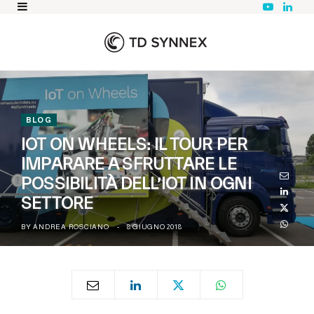
Y
L
o
i
u
n
T
k
u
e
b
d
e
I
n
BLOG
IOT ON WHEELS: IL TOUR PER
IMPARARE A SFRUTTARE LE
POSSIBILITÀ DELL’IOT IN OGNI
SETTORE
BY
ANDREA ROSCIANO
8 GIUGNO 2018