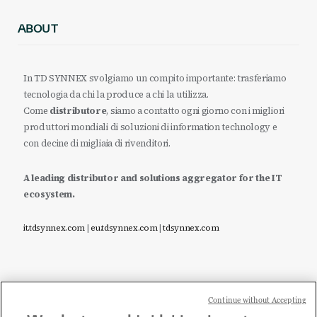
ABOUT
In TD SYNNEX svolgiamo un compito importante: trasferiamo
tecnologia da chi la produce a chi la utilizza.
Come
distributore
, siamo a contatto ogni giorno con i migliori
produttori mondiali di soluzioni di information technology e
con decine di migliaia di rivenditori.
A leading distributor and solutions aggregator for the IT
ecosystem.
it.tdsynnex.com
|
eu.tdsynnex.com
|
tdsynnex.com
Continue without Accepting
Sei un rivenditore di tecnologia e desideri acquistare