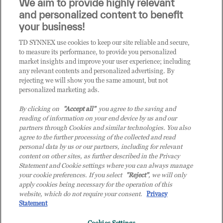
We aim to provide highly relevant
i prodotti o le soluzioni trattate sul blog?
and personalized content to benefit
CLICCA QUI E DIVENTA
your business!
CLIENTE TD SYNNEX
TD SYNNEX use cookies to keep our site reliable and secure,
to measure its performance, to provide you personalized
market insights and improve your user experience; including
any relevant contents and personalized advertising. By
rejecting we will show you the same amount, but not
personalized marketing ads.
By clicking on
"Accept all"
you agree to the saving and
reading of information on your end device by us and our
partners through Cookies and similar technologies. You also
agree to the further processing of the collected and read
personal data by us or our partners, including for relevant
content on other sites, as further described in the Privacy
Statement and Cookie settings where you can always manage
your cookie preferences. If you select
"Reject"
, we will only
© 2026 TD SYNNEX Italy S.r.l. - Sede legale: via Luigi Russolo 9, 20138 Milano
apply cookies being necessary for the operation of this
(MI) - Numero di iscrizione al Registro delle Imprese di Milano e Codice Fiscale:
website, which do not require your consent.
Privacy
07092780159 - P.IVA: 07092780159 - Eur 12.569.000,00 i.v - TD SYNNEX e TD
Statement
SYNNEX logo sono marchi registrati di TD SYNNEX Corporation negli Stati Uniti e
in altri Paesi. Società a socio unico soggetta all’attività di direzione e coordinamento