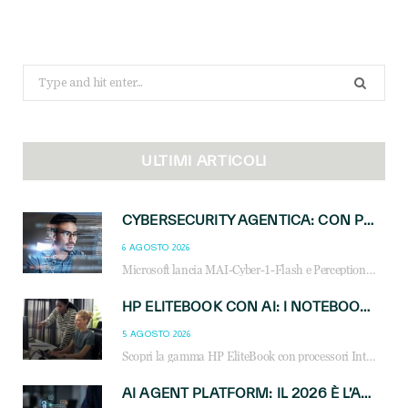
Search
for:
ULTIMI ARTICOLI
CYBERSECURITY AGENTICA: CON PERCEPTION E MAI-CYBER-1-FLASH MICROSOFT APRE NUOVI SERVIZI PER IL CANALE
6 AGOSTO 2026
Microsoft lancia MAI-Cyber-1-Flash e Perception: cybersecurity agentica in preview dal 3 novembre. Cosa cambia per MSP, system integrator e reseller.
HP ELITEBOOK CON AI: I NOTEBOOK BUSINESS INTELLIGENTI CHE TRASFORMANO PRODUTTIVITÀ, SICUREZZA E LAVORO IBRIDO
5 AGOSTO 2026
Scopri la gamma HP EliteBook con processori Intel® Core™ Ultra e AMD Ryzen™ AI. Notebook business progettati per aumentare la produttività, migliorare la collaborazione e garantire sicurezza avanzata in ufficio e in mobilità.
AI AGENT PLATFORM: IL 2026 È L’ANNO DEL «SISTEMA OPERATIVO» PER GLI AGENTI AZIENDALI