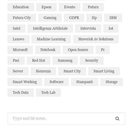
Education
Epson
Evento
Futura
Futura City
Gaming
GDPR
Hp
IBM
Intel
Intelligenza Artificiale
Intervista
Iot
Lenovo
Machine Learning
Maverick Av Solutions
Microsoft
Notebook
Open Source
Pc
Pmi
Red Hat
Samsung
Security
Server
Sicurezza
Smart City
Smart Living
Smart Working
Software
Stampanti
Storage
Tech Data
Tech Lab
Search
for: