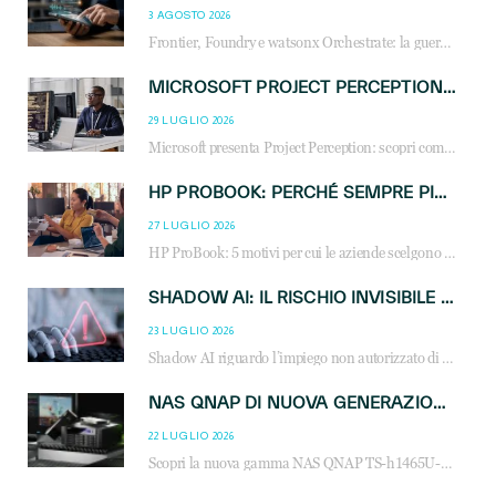
3 AGOSTO 2026
Frontier, Foundry e watsonx Orchestrate: la guerra delle piattaforme AI agent ridisegna il mercato IT. Cosa cambia per reseller, MSP e system integrator.
MICROSOFT PROJECT PERCEPTION: COME GLI AGENTI AI CAMBIERANNO SOC, CYBERSECURITY E SERVIZI MSP
29 LUGLIO 2026
Microsoft presenta Project Perception: scopri come gli agenti AI possono trasformare cybersecurity, SOC e servizi gestiti degli MSP.
HP PROBOOK: PERCHÉ SEMPRE PIÙ AZIENDE SCELGONO NOTEBOOK PROGETTATI PER IL LAVORO MODERNO
27 LUGLIO 2026
HP ProBook: 5 motivi per cui le aziende scelgono i notebook business HP per migliorare produttività, sicurezza e gestione dell’AI.
SHADOW AI: IL RISCHIO INVISIBILE CHE LE AZIENDE POSSONO GOVERNARE
23 LUGLIO 2026
Shadow AI riguardo l’impiego non autorizzato di sistemi AI all’interno dell’azienda. E’ una pratica che si diffonde a partire dai dipendenti fino ai dirigenti e mette a repentaglio la cybersecurity, con costi più elevati per le organizzazioni. Due recenti report illustrano il fenomeno e forniscono dati in merito
NAS QNAP DI NUOVA GENERAZIONE: PIÙ PRESTAZIONI, SCALABILITÀ E PROTEZIONE DEI DATI PER LE INFRASTRUTTURE IT MODERNE
22 LUGLIO 2026
Scopri la nuova gamma NAS QNAP TS-h1465U-RP, TS-h1065eU e TS-h665U: storage aziendale con ZFS, DDR5, E1.S NVMe e connettività 2.5GbE per backup, virtualizzazione e cybersecurity.