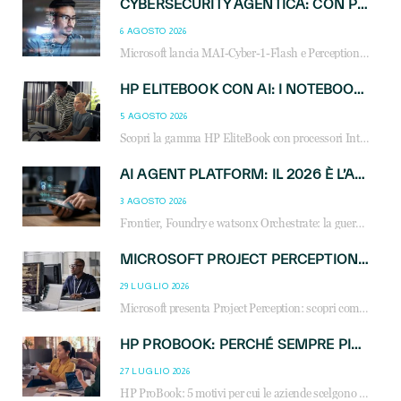
CYBERSECURITY AGENTICA: CON PERCEPTION E MAI-CYBER-1-FLASH MICROSOFT APRE NUOVI SERVIZI PER IL CANALE
6 AGOSTO 2026
Microsoft lancia MAI-Cyber-1-Flash e Perception: cybersecurity agentica in preview dal 3 novembre. Cosa cambia per MSP, system integrator e reseller.
HP ELITEBOOK CON AI: I NOTEBOOK BUSINESS INTELLIGENTI CHE TRASFORMANO PRODUTTIVITÀ, SICUREZZA E LAVORO IBRIDO
5 AGOSTO 2026
Scopri la gamma HP EliteBook con processori Intel® Core™ Ultra e AMD Ryzen™ AI. Notebook business progettati per aumentare la produttività, migliorare la collaborazione e garantire sicurezza avanzata in ufficio e in mobilità.
AI AGENT PLATFORM: IL 2026 È L’ANNO DEL «SISTEMA OPERATIVO» PER GLI AGENTI AZIENDALI
3 AGOSTO 2026
Frontier, Foundry e watsonx Orchestrate: la guerra delle piattaforme AI agent ridisegna il mercato IT. Cosa cambia per reseller, MSP e system integrator.
MICROSOFT PROJECT PERCEPTION: COME GLI AGENTI AI CAMBIERANNO SOC, CYBERSECURITY E SERVIZI MSP
29 LUGLIO 2026
Microsoft presenta Project Perception: scopri come gli agenti AI possono trasformare cybersecurity, SOC e servizi gestiti degli MSP.
HP PROBOOK: PERCHÉ SEMPRE PIÙ AZIENDE SCELGONO NOTEBOOK PROGETTATI PER IL LAVORO MODERNO
27 LUGLIO 2026
HP ProBook: 5 motivi per cui le aziende scelgono i notebook business HP per migliorare produttività, sicurezza e gestione dell’AI.