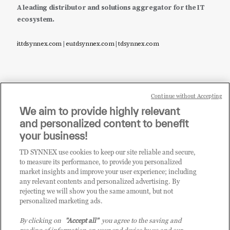
A leading distributor and solutions aggregator for the IT
ecosystem.
it.tdsynnex.com
|
eu.tdsynnex.com
|
tdsynnex.com
Continue without Accepting
Sei un rivenditore di tecnologia e desideri acquistare
We aim to provide highly relevant
i prodotti o le soluzioni trattate sul blog?
and personalized content to benefit
CLICCA QUI E DIVENTA
your business!
CLIENTE TD SYNNEX
TD SYNNEX use cookies to keep our site reliable and secure,
to measure its performance, to provide you personalized
market insights and improve your user experience; including
any relevant contents and personalized advertising. By
rejecting we will show you the same amount, but not
personalized marketing ads.
By clicking on
"Accept all"
you agree to the saving and