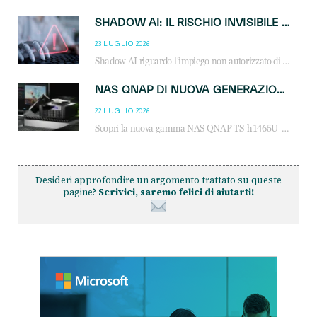
SHADOW AI: IL RISCHIO INVISIBILE CHE LE AZIENDE POSSONO GOVERNARE
23 LUGLIO 2026
Shadow AI riguardo l’impiego non autorizzato di sistemi AI all’interno dell’azienda. E’ una pratica che si diffonde a partire dai dipendenti fino ai dirigenti e mette a repentaglio la cybersecurity, con costi più elevati per le organizzazioni. Due recenti report illustrano il fenomeno e forniscono dati in merito
NAS QNAP DI NUOVA GENERAZIONE: PIÙ PRESTAZIONI, SCALABILITÀ E PROTEZIONE DEI DATI PER LE INFRASTRUTTURE IT MODERNE
22 LUGLIO 2026
Scopri la nuova gamma NAS QNAP TS-h1465U-RP, TS-h1065eU e TS-h665U: storage aziendale con ZFS, DDR5, E1.S NVMe e connettività 2.5GbE per backup, virtualizzazione e cybersecurity.
Desideri approfondire un argomento trattato su queste
pagine?
Scrivici, saremo felici di aiutarti!