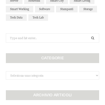
Server
Sicurezza
Smart City
Smart Living
Smart Working
Software
Stampanti
Storage
Tech Data
Tech Lab
Search
for:
CATEGORIE
Categorie
ARCHIVIO ARTICOLI