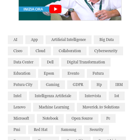
AI
App
Artificial Intelligence
Big Data
Cisco
Cloud
Collaboration
Cybersecurity
Data Center
Dell
Digital Transformation
Education
Epson
Evento
Futura
Futura City
Gaming
GDPR
Hp
IBM
Intel
Intelligenza Artificiale
Intervista
Iot
Lenovo
Machine Learning
Maverick Av Solutions
Microsoft
Notebook
Open Source
Pc
Pmi
Red Hat
Samsung
Security