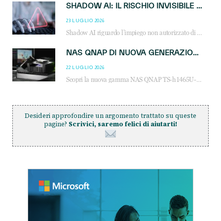
SHADOW AI: IL RISCHIO INVISIBILE CHE LE AZIENDE POSSONO GOVERNARE
23 LUGLIO 2026
Shadow AI riguardo l’impiego non autorizzato di sistemi AI all’interno dell’azienda. E’ una pratica che si diffonde a partire dai dipendenti fino ai dirigenti e mette a repentaglio la cybersecurity, con costi più elevati per le organizzazioni. Due recenti report illustrano il fenomeno e forniscono dati in merito
NAS QNAP DI NUOVA GENERAZIONE: PIÙ PRESTAZIONI, SCALABILITÀ E PROTEZIONE DEI DATI PER LE INFRASTRUTTURE IT MODERNE
22 LUGLIO 2026
Scopri la nuova gamma NAS QNAP TS-h1465U-RP, TS-h1065eU e TS-h665U: storage aziendale con ZFS, DDR5, E1.S NVMe e connettività 2.5GbE per backup, virtualizzazione e cybersecurity.
Desideri approfondire un argomento trattato su queste
pagine?
Scrivici, saremo felici di aiutarti!