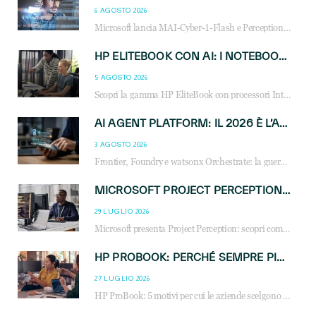
6 AGOSTO 2026
Microsoft lancia MAI-Cyber-1-Flash e Perception: cybersecurity agentica in preview dal 3 novembre. Cosa cambia per MSP, system integrator e reseller.
HP ELITEBOOK CON AI: I NOTEBOOK BUSINESS INTELLIGENTI CHE TRASFORMANO PRODUTTIVITÀ, SICUREZZA E LAVORO IBRIDO
5 AGOSTO 2026
Scopri la gamma HP EliteBook con processori Intel® Core™ Ultra e AMD Ryzen™ AI. Notebook business progettati per aumentare la produttività, migliorare la collaborazione e garantire sicurezza avanzata in ufficio e in mobilità.
AI AGENT PLATFORM: IL 2026 È L’ANNO DEL «SISTEMA OPERATIVO» PER GLI AGENTI AZIENDALI
3 AGOSTO 2026
Frontier, Foundry e watsonx Orchestrate: la guerra delle piattaforme AI agent ridisegna il mercato IT. Cosa cambia per reseller, MSP e system integrator.
MICROSOFT PROJECT PERCEPTION: COME GLI AGENTI AI CAMBIERANNO SOC, CYBERSECURITY E SERVIZI MSP
29 LUGLIO 2026
Microsoft presenta Project Perception: scopri come gli agenti AI possono trasformare cybersecurity, SOC e servizi gestiti degli MSP.
HP PROBOOK: PERCHÉ SEMPRE PIÙ AZIENDE SCELGONO NOTEBOOK PROGETTATI PER IL LAVORO MODERNO
27 LUGLIO 2026
HP ProBook: 5 motivi per cui le aziende scelgono i notebook business HP per migliorare produttività, sicurezza e gestione dell’AI.