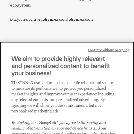
ecosystem.
it.tdsynnex.com
|
eu.tdsynnex.com
|
tdsynnex.com
Continue without Accepting
Sei un rivenditore di tecnologia e desideri acquistare
We aim to provide highly relevant
i prodotti o le soluzioni trattate sul blog?
and personalized content to benefit
CLICCA QUI E DIVENTA
your business!
CLIENTE TD SYNNEX
TD SYNNEX use cookies to keep our site reliable and secure,
to measure its performance, to provide you personalized
market insights and improve your user experience; including
any relevant contents and personalized advertising. By
rejecting we will show you the same amount, but not
personalized marketing ads.
By clicking on
"Accept all"
you agree to the saving and
reading of information on your end device by us and our
partners through Cookies and similar technologies. You also