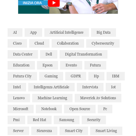
AI
App
Artificial Intelligence
Big Data
Cisco
Cloud
Collaboration
Cybersecurity
Data Center
Dell
Digital Transformation
Education
Epson
Evento
Futura
Futura City
Gaming
GDPR
Hp
IBM
Intel
Intelligenza Artificiale
Intervista
Iot
Lenovo
Machine Learning
Maverick Av Solutions
Microsoft
Notebook
Open Source
Pc
Pmi
Red Hat
Samsung
Security
Server
Sicurezza
Smart City
Smart Living