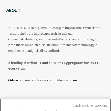
ABOUT
In TD SYNNEX svolgiamo un compito importante: trasferiamo
tecnologia da chi la produce a chi la utilizza.
Come
distributore
, siamo a contatto ogni giorno con i migliori
produttori mondiali di soluzioni di information technology e
con decine di migliaia di rivenditori.
A leading distributor and solutions aggregator for the IT
ecosystem.
it.tdsynnex.com
|
eu.tdsynnex.com
|
tdsynnex.com
Continue without Accepting