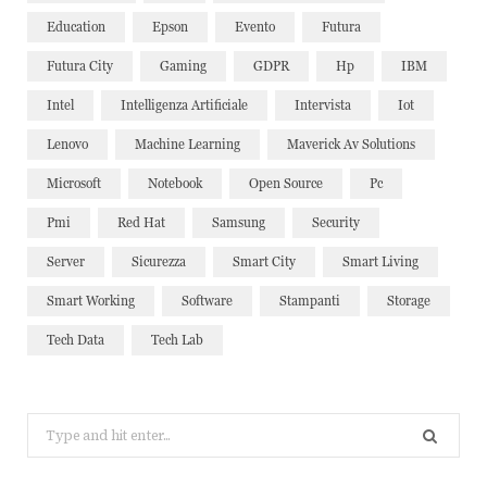
Education
Epson
Evento
Futura
Futura City
Gaming
GDPR
Hp
IBM
Intel
Intelligenza Artificiale
Intervista
Iot
Lenovo
Machine Learning
Maverick Av Solutions
Microsoft
Notebook
Open Source
Pc
Pmi
Red Hat
Samsung
Security
Server
Sicurezza
Smart City
Smart Living
Smart Working
Software
Stampanti
Storage
Tech Data
Tech Lab
Search
for: