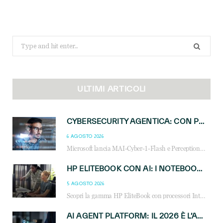
Search
for:
ULTIMI ARTICOLI
CYBERSECURITY AGENTICA: CON PERCEPTION E MAI-CYBER-1-FLASH MICROSOFT APRE NUOVI SERVIZI PER IL CANALE
6 AGOSTO 2026
Microsoft lancia MAI-Cyber-1-Flash e Perception: cybersecurity agentica in preview dal 3 novembre. Cosa cambia per MSP, system integrator e reseller.
HP ELITEBOOK CON AI: I NOTEBOOK BUSINESS INTELLIGENTI CHE TRASFORMANO PRODUTTIVITÀ, SICUREZZA E LAVORO IBRIDO
5 AGOSTO 2026
Scopri la gamma HP EliteBook con processori Intel® Core™ Ultra e AMD Ryzen™ AI. Notebook business progettati per aumentare la produttività, migliorare la collaborazione e garantire sicurezza avanzata in ufficio e in mobilità.
AI AGENT PLATFORM: IL 2026 È L’ANNO DEL «SISTEMA OPERATIVO» PER GLI AGENTI AZIENDALI