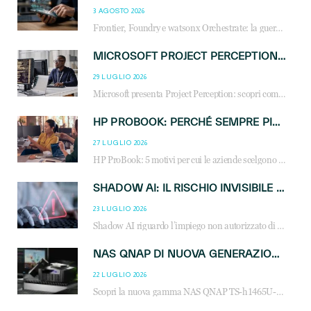
3 AGOSTO 2026
Frontier, Foundry e watsonx Orchestrate: la guerra delle piattaforme AI agent ridisegna il mercato IT. Cosa cambia per reseller, MSP e system integrator.
MICROSOFT PROJECT PERCEPTION: COME GLI AGENTI AI CAMBIERANNO SOC, CYBERSECURITY E SERVIZI MSP
29 LUGLIO 2026
Microsoft presenta Project Perception: scopri come gli agenti AI possono trasformare cybersecurity, SOC e servizi gestiti degli MSP.
HP PROBOOK: PERCHÉ SEMPRE PIÙ AZIENDE SCELGONO NOTEBOOK PROGETTATI PER IL LAVORO MODERNO
27 LUGLIO 2026
HP ProBook: 5 motivi per cui le aziende scelgono i notebook business HP per migliorare produttività, sicurezza e gestione dell’AI.
SHADOW AI: IL RISCHIO INVISIBILE CHE LE AZIENDE POSSONO GOVERNARE
23 LUGLIO 2026
Shadow AI riguardo l’impiego non autorizzato di sistemi AI all’interno dell’azienda. E’ una pratica che si diffonde a partire dai dipendenti fino ai dirigenti e mette a repentaglio la cybersecurity, con costi più elevati per le organizzazioni. Due recenti report illustrano il fenomeno e forniscono dati in merito
NAS QNAP DI NUOVA GENERAZIONE: PIÙ PRESTAZIONI, SCALABILITÀ E PROTEZIONE DEI DATI PER LE INFRASTRUTTURE IT MODERNE
22 LUGLIO 2026
Scopri la nuova gamma NAS QNAP TS-h1465U-RP, TS-h1065eU e TS-h665U: storage aziendale con ZFS, DDR5, E1.S NVMe e connettività 2.5GbE per backup, virtualizzazione e cybersecurity.