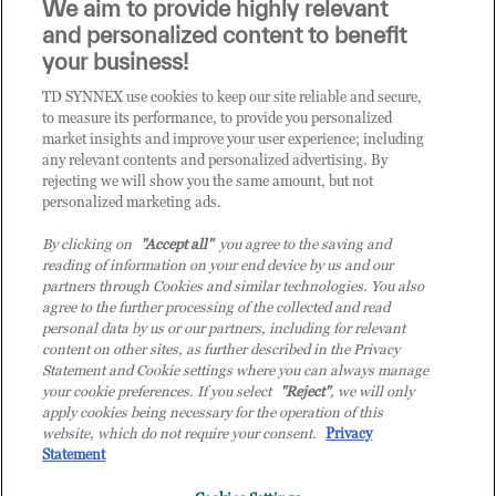
Sei un rivenditore di tecnologia e desideri acquistare
We aim to provide highly relevant
i prodotti o le soluzioni trattate sul blog?
and personalized content to benefit
CLICCA QUI E DIVENTA
your business!
CLIENTE TD SYNNEX
TD SYNNEX use cookies to keep our site reliable and secure,
to measure its performance, to provide you personalized
market insights and improve your user experience; including
any relevant contents and personalized advertising. By
rejecting we will show you the same amount, but not
personalized marketing ads.
By clicking on
"Accept all"
you agree to the saving and
reading of information on your end device by us and our
partners through Cookies and similar technologies. You also
agree to the further processing of the collected and read
personal data by us or our partners, including for relevant
content on other sites, as further described in the Privacy
Statement and Cookie settings where you can always manage
your cookie preferences. If you select
"Reject"
, we will only
© 2026 TD SYNNEX Italy S.r.l. - Sede legale: via Luigi Russolo 9, 20138 Milano
apply cookies being necessary for the operation of this
(MI) - Numero di iscrizione al Registro delle Imprese di Milano e Codice Fiscale:
website, which do not require your consent.
Privacy
07092780159 - P.IVA: 07092780159 - Eur 12.569.000,00 i.v - TD SYNNEX e TD
Statement
SYNNEX logo sono marchi registrati di TD SYNNEX Corporation negli Stati Uniti e